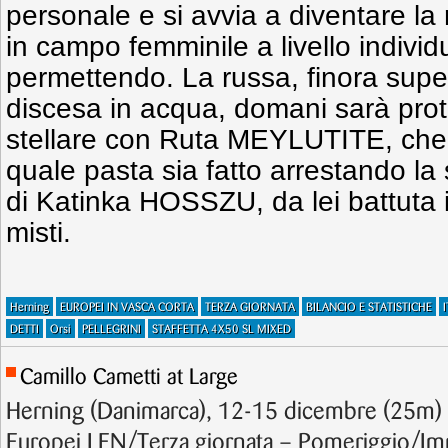
personale e si avvia a diventare la 
in campo femminile a livello indiv
permettendo. La russa, finora supe
discesa in acqua, domani sarà prot
stellare con Ruta MEYLUTITE, che 
quale pasta sia fatto arrestando la
di Katinka HOSSZU, da lei battuta 
misti.
Herning
EUROPEI IN VASCA CORTA
TERZA GIORNATA
BILANCIO E STATISTICHE
DETTI
Orsi
PELLEGRINI
STAFFETTA 4X50 SL MIXED
Camillo Cametti at Large
Herning (Danimarca), 12-15 dicembre (25m) 
Europei LEN/Terza giornata – Pomeriggio/Im