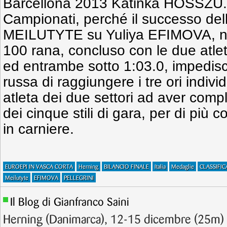
Barcellona 2013 Katinka HOSSZU. È
Campionati, perché il successo del
MEILUTYTE su Yuliya EFIMOVA, nell
100 rana, concluso con le due atle
ed entrambe sotto 1:03.0, impedisce
russa di raggiungere i tre ori indivi
atleta dei due settori ad aver compl
dei cinque stili di gara, per di più
in carniere.
EUROEPI IN VASCA CORTA
Herning
BILANCIO FINALE
Italia
Medaglie
CLASSIFIC
Meilutyte
EFIMOVA
PELLEGRINI
Il Blog di Gianfranco Saini
Herning (Danimarca), 12-15 dicembre (25m) 