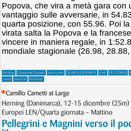
Popova, che vira a metà gara con 
vantaggio sulle avversarie, in 54.83
quarta posizione, con 55.96. Poi la
virata salta la Popova e la frances
vincere in maniera regale, in 1:52.
mondiale stagionale (26.98, 28.88,
Herning
Campionati Europei
vasca corta
QUARTA GIORNATA
finali
PELLEGRINI
russia
morozov
Belmonte
Camillo Cametti at Large
Herning (Danimarca), 12-15 dicembre (25m) 
Europei LEN/Quarta giornata – Mattino
Pellegrini e Magnini verso il po