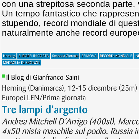
con una strepitosa seconda parte, 
Un tempo fantastico che rappresent
stupendo, record mondiale di quest
naturalmente anche record europe
Herning
EUROPEI IN CORTA
Seconda Giornata
EFIMOVA
RECORD MONDIALE
N
MEDAGLIA DI BRONZO
Il Blog di Gianfranco Saini
Herning (Danimarca), 12-15 dicembre (25m) 
Europei LEN/Prima giornata
Tre lampi d’argento
Andrea Mitchell D’Arrigo (400sl), Marco 
4x50 mista maschile sul podio. Russia in