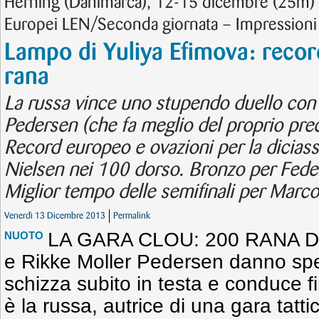
Herning (Danimarca), 12-15 dicembre (25m) 
Europei LEN/Seconda giornata – Impressioni
Lampo di Yuliya Efimova: reco
rana
La russa vince uno stupendo duello con 
Pedersen (che fa meglio del proprio pre
Record europeo e ovazioni per la dicia
Nielsen nei 100 dorso. Bronzo per Feder
Miglior tempo delle semifinali per Marco 
Venerdì 13 Dicembre 2013
Permalink
LA GARA CLOU: 200 RANA DO
NUOTO
e Rikke Moller Pedersen danno sp
schizza subito in testa e conduce f
è la russa, autrice di una gara tatt