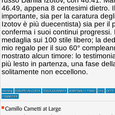
russo Danila Izotov, con 46.41. Ma
46.49, appena 8 centesimi dietro. 
importante, sia per la caratura deg
Izotov è più duecentista) sia per il
conferma i suoi continui progressi. 
medaglia sui 100 stile libero; la de
mio regalo per il suo 60° complean
mostrato alcun timore: lo testimonia 
più lesto in partenza, una fase della 
solitamente non eccellono.
Herning
EUROPEI IN CORTA
TERZA GIORNATA
SEMIFINALI E FINALI
Orsi
DETTI
FISSNEIDER
Camillo Cametti at Large