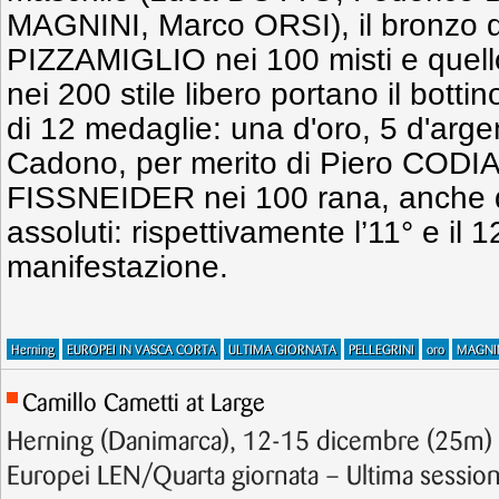
MAGNINI, Marco ORSI), il bronzo 
PIZZAMIGLIO nei 100 misti e quell
nei 200 stile libero portano il bottino
di 12 medaglie: una d'oro, 5 d'arge
Cadono, per merito di Piero CODIA n
FISSNEIDER nei 100 rana, anche du
assoluti: rispettivamente l’11° e il 1
manifestazione.
Herning
EUROPEI IN VASCA CORTA
ULTIMA GIORNATA
PELLEGRINI
oro
MAGNI
Camillo Cametti at Large
Herning (Danimarca), 12-15 dicembre (25m) 
Europei LEN/Quarta giornata – Ultima sessione