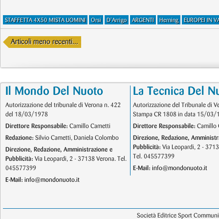
STAFFETTA 4X50 MISTA UOMINI
Orsi
D'Arrigo
ARGENTI
Herning
EUROPEI IN 
Articoli meno recenti...
Il Mondo Del Nuoto
La Tecnica Del N
Autorizzazione del tribunale di Verona n. 422
Autorizzazione del Tribunale di V
del 18/03/1978
Stampa CR 1808 in data 15/03/
Direttore Responsabile:
Camillo Cametti
Direttore Responsabile:
Camillo 
Redazione:
Silvio Cametti, Daniela Colombo
Direzione, Redazione, Amministr
Pubblicità:
Via Leopardi, 2 - 371
Direzione, Redazione, Amministrazione e
Tel. 045577399
Pubblicità:
Via Leopardi, 2 - 37138 Verona. Tel.
045577399
E-Mail:
info@mondonuoto.it
E-Mail:
info@mondonuoto.it
Società Editrice Sport Communic