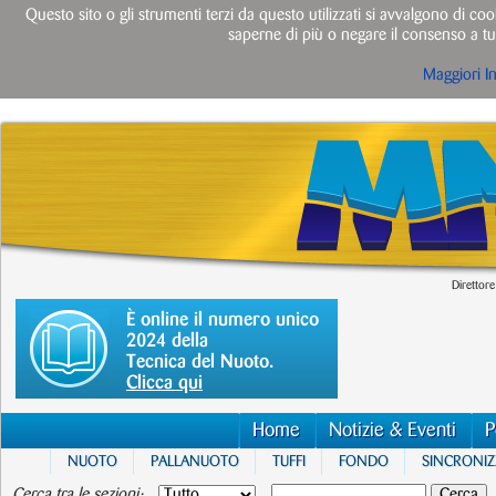
Questo sito o gli strumenti terzi da questo utilizzati si avvalgono di cook
saperne di più o negare il consenso a tut
Maggiori I
Direttore
È online il numero unico
2024 della
Tecnica del Nuoto.
Clicca qui
Home
Notizie & Eventi
P
NUOTO
PALLANUOTO
TUFFI
FONDO
SINCRONI
Cerca tra le sezioni: