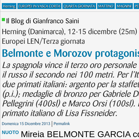
Herning
EUROPEI IN VASCA CORTA
QUARTA GIORNATA
MATTINO
MAGNINI
PE
Il Blog di Gianfranco Saini
Herning (Danimarca), 12-15 dicembre (25m) 
Europei LEN/Terza giornata
Belmonte e Morozov protagonist
La spagnola vince il terzo oro personale 
il russo il secondo nei 100 metri. Per l’I
due primati italiani: argento per la staff
(p.i.); medaglie di bronzo per Gabriele D
Pellegrini (400sl) e Marco Orsi (100sl). 
primato italiano di Lisa Fissneider.
Domenica 15 Dicembre 2013
Permalink
Mireia BELMONTE GARCIA conq
NUOTO