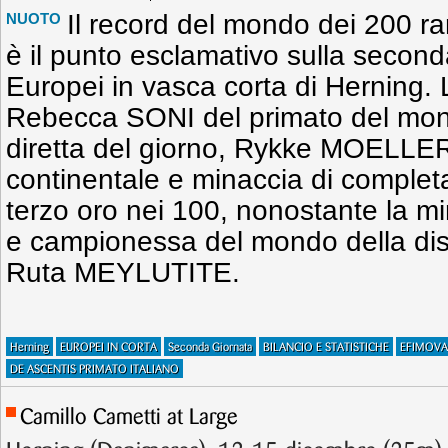
Il record del mondo dei 200 r
NUOTO
è il punto esclamativo sulla second
Europei in vasca corta di Herning.
Rebecca SONI del primato del mon
diretta del giorno, Rykke MOELL
continentale e minaccia di completa
terzo oro nei 100, nonostante la mi
e campionessa del mondo della dis
Ruta MEYLUTITE.
Herning
EUROPEI IN CORTA
Seconda Giornata
BILANCIO E STATISTICHE
EFIMOVA
DE ASCENTIS PRIMATO ITALIANO
Camillo Cametti at Large