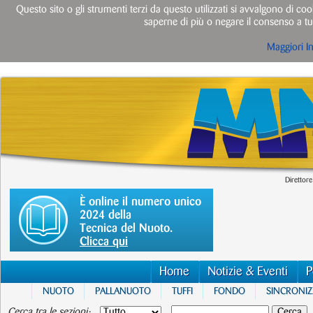
Questo sito o gli strumenti terzi da questo utilizzati si avvalgono di cook
saperne di più o negare il consenso a tut
Maggiori I
Direttore
È online il numero unico
2024 della
Tecnica del Nuoto.
Clicca qui
Home
Notizie & Eventi
P
NUOTO
PALLANUOTO
TUFFI
FONDO
SINCRONI
Cerca tra le sezioni: