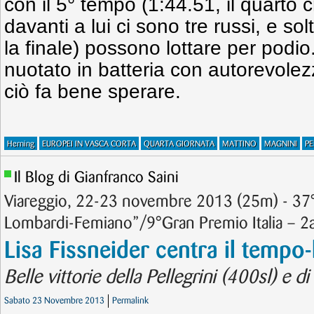
con il 5° tempo (1:44.51, il quarto
davanti a lui ci sono tre russi, e s
la finale) possono lottare per podi
nuotato in batteria con autorevole
ciò fa bene sperare.
Herning
EUROPEI IN VASCA CORTA
QUARTA GIORNATA
MATTINO
MAGNINI
PE
Il Blog di Gianfranco Saini
Viareggio, 22-23 novembre 2013 (25m) - 37°
Lombardi-Femiano”/9°Gran Premio Italia – 2
Lisa Fissneider centra il tempo-
Belle vittorie della Pellegrini (400sl) e d
Sabato 23 Novembre 2013
Permalink