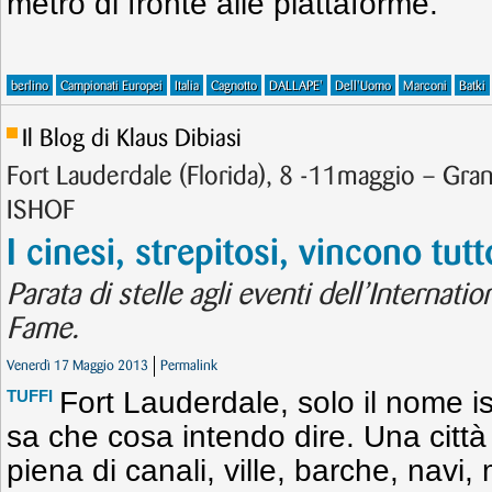
metro di fronte alle piattaforme.
berlino
Campionati Europei
Italia
Cagnotto
DALLAPE'
Dell'Uomo
Marconi
Batki
Il Blog di Klaus Dibiasi
Fort Lauderdale (Florida), 8 -11maggio – Gra
ISHOF
I cinesi, strepitosi, vincono tutt
Parata di stelle agli eventi dell’Internat
Fame.
Venerdì 17 Maggio 2013
Permalink
Fort Lauderdale, solo il nome is
TUFFI
sa che cosa intendo dire. Una citt
piena di canali, ville, barche, navi,