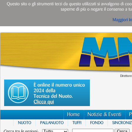
Questo sito o gli strumenti terzi da questo utilizzati si avvalgono di cook
saperne di più o negare il consenso a tut
Maggiori I
Direttore
È online il numero unico
2024 della
Tecnica del Nuoto.
Clicca qui
Home
Notizie & Eventi
P
NUOTO
PALLANUOTO
TUFFI
FONDO
SINCRONI
Cerca tra le sezioni: