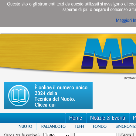
Questo sito o gli strumenti terzi da questo utilizzati si avvalgono di cook
saperne di più o negare il consenso a tut
Maggiori I
Direttore
È online il numero unico
2024 della
Tecnica del Nuoto.
Clicca qui
Home
Notizie & Eventi
P
NUOTO
PALLANUOTO
TUFFI
FONDO
SINCRONI
Cerca tra le sezioni: