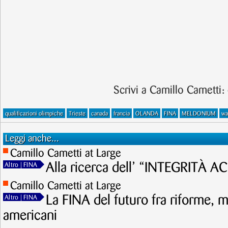
Scrivi a Camillo Cametti:
qualificazioni olimpiche
Trieste
canada
francia
OLANDA
FINA
MELDONIUM
wa
Leggi anche...
Camillo Cametti at Large
Alla ricerca dell’ “INTEGRITÀ 
Altro
| FINA
Camillo Cametti at Large
La FINA del futuro fra riforme, m
Altro
| FINA
americani