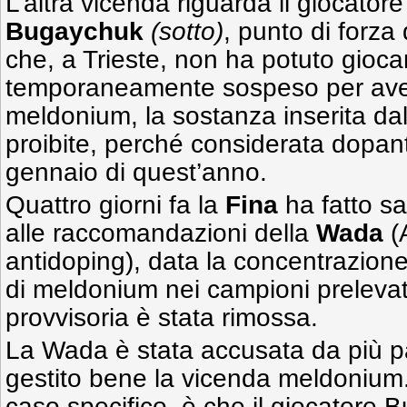
L’altra vicenda riguarda il giocator
Bugaychuk
(sotto)
, punto di forza
che, a Trieste, non ha potuto gioc
temporaneamente sospeso per ave
meldonium, la sostanza inserita da
proibite, perché considerata dopante
gennaio di quest’anno.
Quattro giorni fa la
Fina
ha fatto s
alle raccomandazioni della
Wada
(
antidoping), data la concentrazio
di meldonium nei campioni prelevat
provvisoria è stata rimossa.
La Wada è stata accusata da più pa
gestito bene la vicenda meldonium.
caso specifico, è che il giocatore