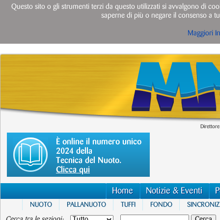
Questo sito o gli strumenti terzi da questo utilizzati si avvalgono di cook
saperne di più o negare il consenso a tut
Maggiori I
Direttore
È online il numero unico
2024 della
Tecnica del Nuoto.
Clicca qui
Home
Notizie & Eventi
P
NUOTO
PALLANUOTO
TUFFI
FONDO
SINCRONI
Cerca tra le sezioni: