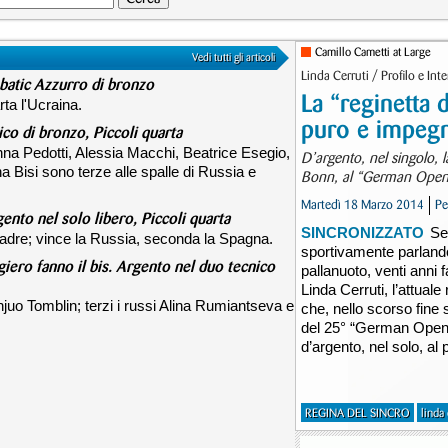
Camillo Cametti at Large
Vedi tutti gli articoli
Linda Cerruti / Profilo e Inte
batic Azzurro di bronzo
La “reginetta d
ta l'Ucraina.
puro e impegn
co di bronzo, Piccoli quarta
na Pedotti, Alessia Macchi, Beatrice Esegio,
D’argento, nel singolo, 
a Bisi sono terze alle spalle di Russia e
Bonn, al “German Open
Martedì 18 Marzo 2014
Pe
gento nel solo libero, Piccoli quarta
SINCRONIZZATO
Se
 squadre; vince la Russia, seconda la Spagna.
sportivamente parlando,
giero fanno il bis. Argento nel duo tecnico
pallanuoto, venti anni 
Linda Cerruti, l’attuale
njuo Tomblin; terzi i russi Alina Rumiantseva e
che, nello scorso fine 
del 25° “German Open”,
d’argento, nel solo, al 
REGINA DEL SINCRO
linda 