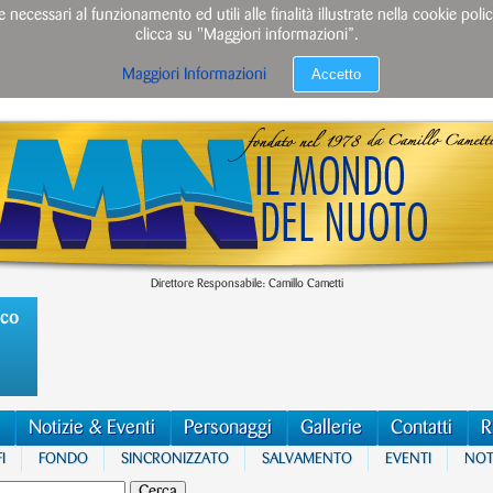
e necessari al funzionamento ed utili alle finalità illustrate nella cookie po
clicca su "Maggiori informazioni”.
Accetto
Maggiori Informazioni
Direttore Responsabile: Camillo Cametti
ico
Notizie & Eventi
Personaggi
Gallerie
Contatti
R
I
FONDO
SINCRONIZZATO
SALVAMENTO
EVENTI
NOTI