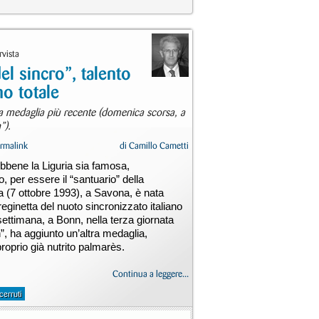
rvista
el sincro”, talento
o totale
la medaglia più recente (domenica scorsa, a
”).
rmalink
di
Camillo Cametti
bbene la Liguria sia famosa,
 per essere il “santuario” della
fa (7 ottobre 1993), a Savona, è nata
 reginetta del nuoto sincronizzato italiano
settimana, a Bonn, nella terza giornata
 ha aggiunto un’altra medaglia,
proprio già nutrito palmarès.
Continua a leggere...
cerruti