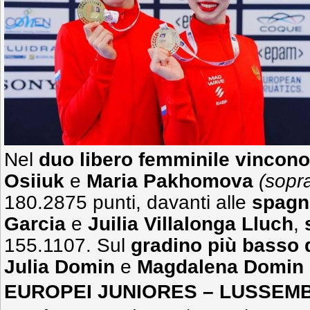
Nel
duo libero femminile vincono
Osiiuk
e
Maria Pakhomova
(sopr
180.2875 punti, davanti alle
spagno
Garcia
e
Juilia Villalonga Lluch
,
155.1107. Sul
gradino più basso 
Julia Domin
e
Magdalena Domin
EUROPEI JUNIORES – LUSSEM