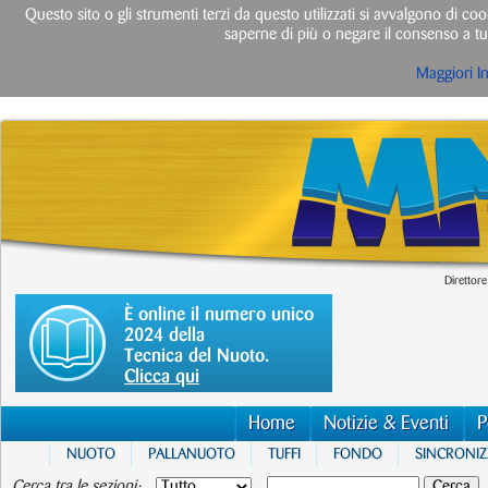
Questo sito o gli strumenti terzi da questo utilizzati si avvalgono di cook
saperne di più o negare il consenso a tut
Maggiori I
Direttore
È online il numero unico
2024 della
Tecnica del Nuoto.
Clicca qui
Home
Notizie & Eventi
P
NUOTO
PALLANUOTO
TUFFI
FONDO
SINCRONI
Cerca tra le sezioni: