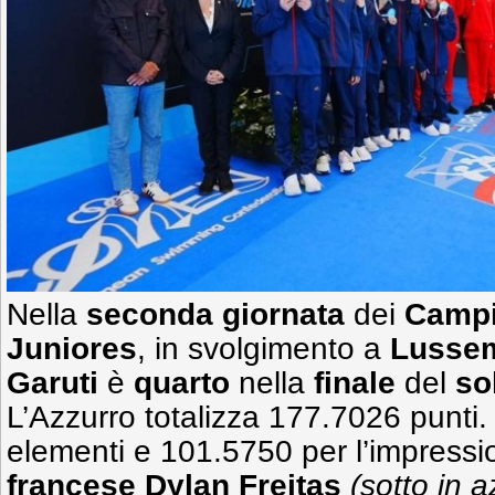
Nella
seconda giornata
dei
Campi
Juniores
, in svolgimento a
Lusse
Garuti
è
quarto
nella
finale
del
so
L’Azzurro totalizza 177.7026 punti. 
elementi e 101.5750 per l’impressio
francese Dylan Freitas
(sotto in a