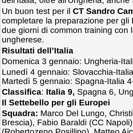
dell’Italia, oltre all'Ungheria, anc
Un buon test per il
CT Sandro Ca
completare la preparazione per gli 
due giorni di common training con 
ungherese.
Risultati dell’Italia
Domenica 3 gennaio: Ungheria-Ital
Lunedì 4 gennaio: Slovacchia-Itali
Martedì 5 gennaio: Spagna-Italia 4
Classifica
:
Italia 9,
Spagna 6, Ungh
Il Settebello per gli Europei
Squadra:
Marco Del Lungo, Christi
Brescia), Fabio Baraldi (CC Napoli)
(Robertozeno Posillipo), Matteo Ai