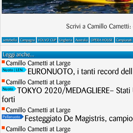
Scrivi a Camillo Cametti:
settebello
Campagna
VOLVO CUP
Ungheria
Australia
OPERA HOUSE
Campionati 
Leggi anche...
Camillo Cametti at Large
EURONUOTO, i tanti record dell
Nuoto
| LEN
Camillo Cametti at Large
TOKYO 2020/MEDAGLIERE– Stati Uni
Nuoto
forti
Camillo Cametti at Large
Festeggiato De Magistris, campion
Pallanuoto
Camillo Cametti at Large