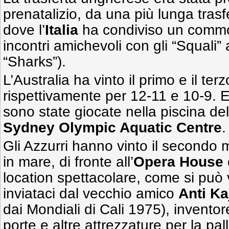
prenatalizio, da una più lunga trasf
dove l’
Italia
ha condiviso un common
incontri amichevoli con gli “Squali” a
“Sharks”).
L’Australia ha vinto il primo e il ter
rispettivamente per 12-11 e 10-9. E
sono state giocate nella piscina del
Sydney Olympic Aquatic Centre
.
Gli Azzurri hanno vinto il secondo 
in mare, di fronte all’
Opera House 
location spettacolare, come si può 
inviataci dal vecchio amico
Anti Ka
dai Mondiali di Cali 1975), inventor
porte e altre attrezzature per la pa