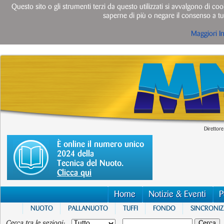
Questo sito o gli strumenti terzi da questo utilizzati si avvalgono di cook
saperne di più o negare il consenso a tut
Maggiori I
Direttore
È online il numero unico
2024 della
Tecnica del Nuoto.
Clicca qui
Home
Notizie & Eventi
P
NUOTO
PALLANUOTO
TUFFI
FONDO
SINCRONI
Cerca tra le sezioni: