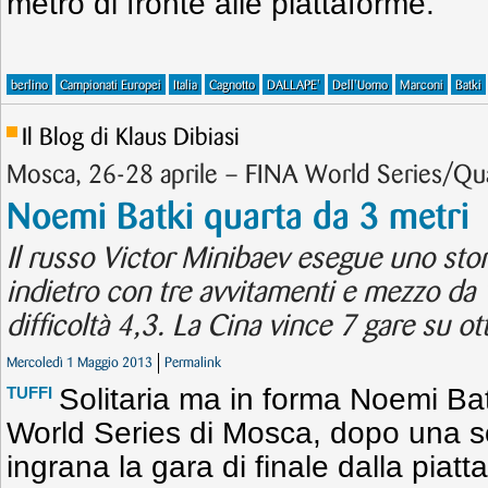
metro di fronte alle piattaforme.
berlino
Campionati Europei
Italia
Cagnotto
DALLAPE'
Dell'Uomo
Marconi
Batki
Il Blog di Klaus Dibiasi
Mosca, 26-28 aprile – FINA World Series/Qu
Noemi Batki quarta da 3 metri
Il russo Victor Minibaev esegue uno sto
indietro con tre avvitamenti e mezzo da 1
difficoltà 4,3. La Cina vince 7 gare su ot
Mercoledì 1 Maggio 2013
Permalink
Solitaria ma in forma Noemi Bat
TUFFI
World Series di Mosca, dopo una so
ingrana la gara di finale dalla piat