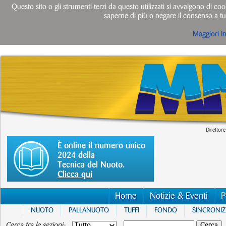
Questo sito o gli strumenti terzi da questo utilizzati si avvalgono di cook
saperne di più o negare il consenso a tut
Maggiori I
Direttore
È online il numero unico
2024 della
Tecnica del Nuoto.
Clicca qui
Home
Notizie & Eventi
P
NUOTO
PALLANUOTO
TUFFI
FONDO
SINCRONI
Cerca tra le sezioni: