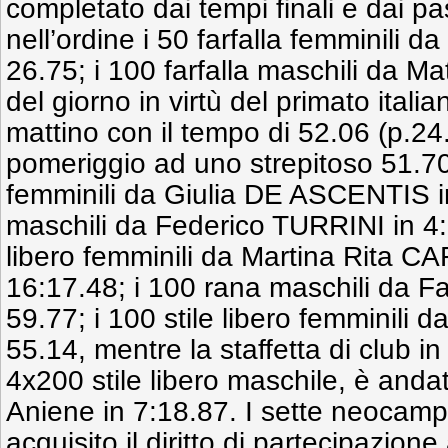
completato dai tempi finali e dai pas
nell’ordine i 50 farfalla femminili d
26.75; i 100 farfalla maschili da 
del giorno in virtù del primato italia
mattino con il tempo di 52.06 (p.24.
pomeriggio ad uno strepitoso 51.70
femminili da Giulia DE ASCENTIS in
maschili da Federico TURRINI in 4:1
libero femminili da Martina Rita 
16:17.48; i 100 rana maschili da 
59.77; i 100 stile libero femminili 
55.14, mentre la staffetta di club i
4x200 stile libero maschile, è andat
Aniene in 7:18.87. I sette neocampi
acquisito il diritto di partecipazione