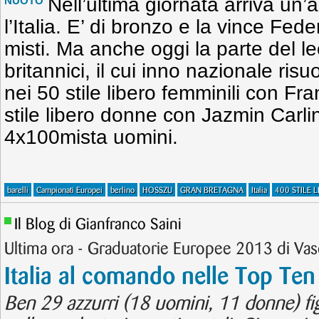
Nell’ultima giornata arriva un’
NUOTO
l’Italia. E’ di bronzo e la vince Fede
misti. Ma anche oggi la parte del l
britannici, il cui inno nazionale risu
nei 50 stile libero femminili con Fr
stile libero donne con Jazmin Carlin
4x100mista uomini.
barelli
Campionati Europei
berlino
HOSSZU
GRAN BRETAGNA
Italia
400 STILE 
Il Blog di Gianfranco Saini
Ultima ora - Graduatorie Europee 2013 di Va
Italia al comando nelle Top Ten
Ben 29 azzurri (18 uomini, 11 donne) fig