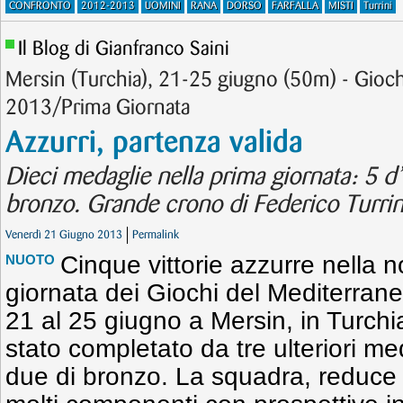
CONFRONTO
2012-2013
UOMINI
RANA
DORSO
FARFALLA
MISTI
Turrini
Il Blog di Gianfranco Saini
Mersin (Turchia), 21-25 giugno (50m) - Gioc
2013/Prima Giornata
Azzurri, partenza valida
Dieci medaglie nella prima giornata: 5 d’
bronzo. Grande crono di Federico Turrin
Venerdì 21 Giugno 2013
Permalink
Cinque vittorie azzurre nella n
NUOTO
giornata dei Giochi del Mediterran
21 al 25 giugno a Mersin, in Turchia.
stato completato da tre ulteriori m
due di bronzo. La squadra, reduce 