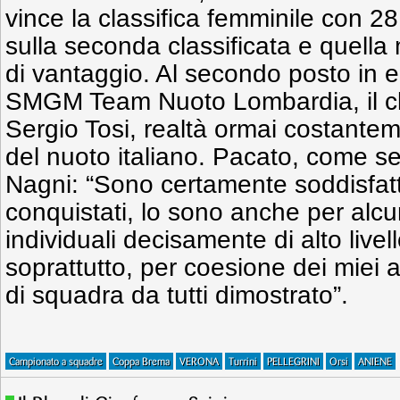
vince la classifica femminile con 28
sulla seconda classificata e quella
di vantaggio. Al secondo posto in e
SMGM Team Nuoto Lombardia, il cl
Sergio Tosi, realtà ormai costantem
del nuoto italiano. Pacato, come s
Nagni: “Sono certamente soddisfatto p
conquistati, lo sono anche per alcu
individuali decisamente di alto live
soprattutto, per coesione dei miei atl
di squadra da tutti dimostrato”.
Campionato a squadre
Coppa Brema
VERONA
Turrini
PELLEGRINI
Orsi
ANIENE