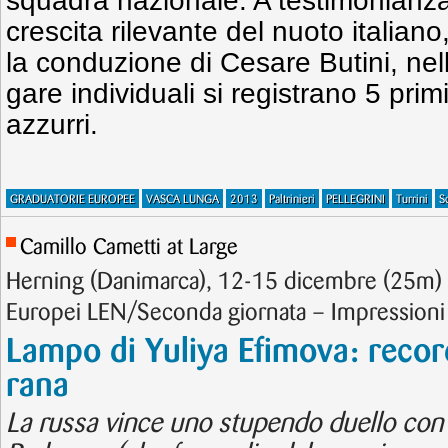
squadra nazionale. A testimonianza
crescita rilevante del nuoto italian
la conduzione di Cesare Butini, nell
gare individuali si registrano 5 primi
azzurri.
GRADUATORIE EUROPEE
VASCA LUNGA
2013
Paltrinieri
PELLEGRINI
Turrini
S
Camillo Cametti at Large
Herning (Danimarca), 12-15 dicembre (25m) 
Europei LEN/Seconda giornata – Impressioni
Lampo di Yuliya Efimova: reco
rana
La russa vince uno stupendo duello con 