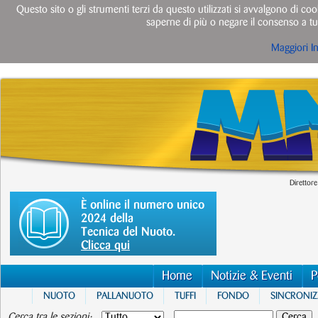
Questo sito o gli strumenti terzi da questo utilizzati si avvalgono di cook
saperne di più o negare il consenso a tut
Maggiori I
Direttore
È online il numero unico
2024 della
Tecnica del Nuoto.
Clicca qui
Home
Notizie & Eventi
P
NUOTO
PALLANUOTO
TUFFI
FONDO
SINCRONI
Cerca tra le sezioni: