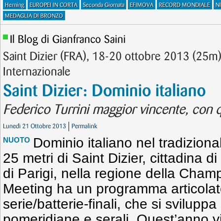
Herning
EUROPEI IN CORTA
Seconda Giornata
EFIMOVA
RECORD MONDIALE
N
MEDAGLIA DI BRONZO
Il Blog di Gianfranco Saini
Saint Dizier (FRA), 18-20 ottobre 2013 (25m
Internazionale
Saint Dizier: Dominio italiano
Federico Turrini maggior vincente, con qu
Lunedì 21 Ottobre 2013
Permalink
Dominio italiano nel tradizion
NUOTO
25 metri di Saint Dizier, cittadina d
di Parigi, nella regione della Cha
Meeting ha un programma articolat
serie/batterie-finali, che si svilupp
pomeridiane e serali. Quest’anno v