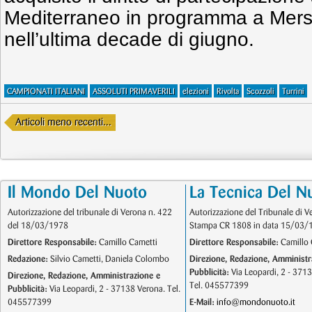
Mediterraneo in programma a Mersi
nell’ultima decade di giugno.
CAMPIONATI ITALIANI
ASSOLUTI PRIMAVERILI
elezioni
Rivolta
Scozzoli
Turrini
Articoli meno recenti...
Il Mondo Del Nuoto
La Tecnica Del N
Autorizzazione del tribunale di Verona n. 422
Autorizzazione del Tribunale di V
del 18/03/1978
Stampa CR 1808 in data 15/03/
Direttore Responsabile:
Camillo Cametti
Direttore Responsabile:
Camillo 
Redazione:
Silvio Cametti, Daniela Colombo
Direzione, Redazione, Amministr
Pubblicità:
Via Leopardi, 2 - 371
Direzione, Redazione, Amministrazione e
Tel. 045577399
Pubblicità:
Via Leopardi, 2 - 37138 Verona. Tel.
045577399
E-Mail:
info@mondonuoto.it