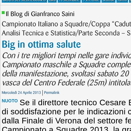
GIOCHI DEL MEDITERRANEO
Italia
10 MEDAGLIE
5 VITTORIE
Scozzoli
Turrini
Il Blog di Gianfranco Saini
Campionato Italiano a Squadre/Coppa “Cadut
Analisi Tecnica e Statistica/Parte Seconda – 
Big in ottima salute
Con i tre migliori tempi nelle gare individ
Campionato maschile a Squadre completia
della manifestazione, svoltasi sabato 20 
vasca del Centro Federale (25m) intitola
Mercoledì 24 Aprile 2013
Permalink
Se il direttore tecnico Cesare 
NUOTO
di soddisfazione per le indicazioni 
dalla Finale di Verona del settore f
Campionato a Squadre 2013, la gra