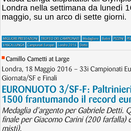
Londra nella settimana da lunedì 
maggio, su un arco di sette giorni.
MIGLIORI PRESTAZIONI
TROFEO DEI CAMPIONATI
Medagliere
Butini
PIZZINI
PE
VASCA LUNGA
Campionati Europei
Londra 2016
Dotto
Camillo Cametti at Large
Londra, 18 Maggio 2016 – 33i Campionati E
Giornata/SF e Finali
EURONUOTO 3/SF-F: Paltrinieri 
1500 frantumando il record eu
Medaglia d’argento per Gabriele Detti. 
finale per Giacomo Carini (200 farfalla)
misti).