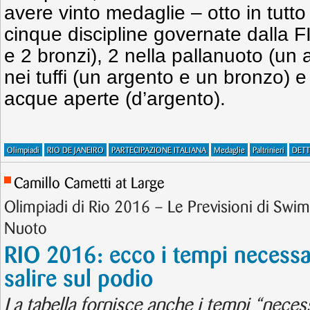
avere vinto medaglie – otto in tutto 
cinque discipline governate dalla F
e 2 bronzi), 2 nella pallanuoto (un
nei tuffi (un argento e un bronzo) e
acque aperte (d’argento).
Olimpiadi
RIO DE JANEIRO
PARTECIPAZIONE ITALIANA
Medaglie
Paltrinieri
DETT
Camillo Cametti at Large
Olimpiadi di Rio 2016 – Le Previsioni di Swimn
Nuoto
RIO 2016: ecco i tempi necessa
salire sul podio
La tabella fornisce anche i tempi “neces