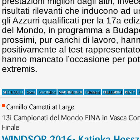
prestazioni migliori dagli altri, inve
risultati rilevanti che inducono ad
gli Azzurri qualificati per la 17a e
del Mondo, in programma a Budapes
prossimi, pur carichi di lavoro, han
positivamente al test rappresentato d
hanno mancato l’occasione per poter
extremis.
SETTE COLLI
Roma
Foro Italico
MARTINENGHI
Paltrinieri
PELLEGRINI
PEATY
B
Camillo Cametti at Large
13i Campionati del Mondo FINA in Vasca Cort
Finale