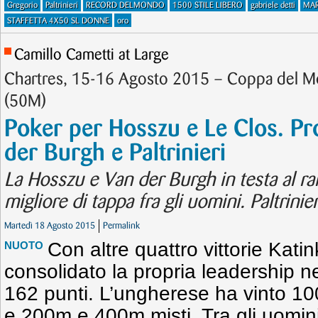
Gregorio
Paltrinieri
RECORD DELMONDO
1500 STILE LIBERO
gabriele detti
MA
STAFFETTA 4X50 SL DONNE
oro
Camillo Cametti at Large
Chartres, 15-16 Agosto 2015 – Coppa del 
(50M)
Poker per Hosszu e Le Clos. Pr
der Burgh e Paltrinieri
La Hosszu e Van der Burgh in testa al ra
migliore di tappa fra gli uomini. Paltrinie
Martedì 18 Agosto 2015
Permalink
Con altre quattro vittorie Kat
NUOTO
consolidato la propria leadership n
162 punti. L’ungherese ha vinto 10
e 200m e 400m misti. Tra gli uomini,