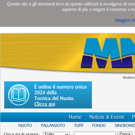
Questo sito o gli strumenti terzi da questo utilizzati si avvalgono di cook
saperne di più o negare il consenso a tut
Maggiori I
Direttore
È online il numero unico
2024 della
Tecnica del Nuoto.
Clicca qui
Home
Notizie & Eventi
P
NUOTO
PALLANUOTO
TUFFI
FONDO
SINCRONI
Cerca tra le sezioni: