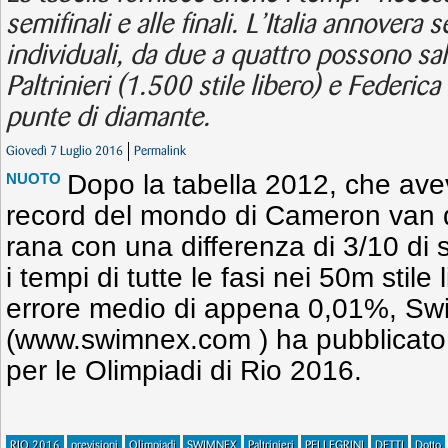
semifinali e alle finali. L’Italia annovera s
individuali, da due a quattro possono sal
Paltrinieri (1.500 stile libero) e Federica 
punte di diamante.
Giovedì 7 Luglio 2016
Permalink
Dopo la tabella 2012, che ave
NUOTO
record del mondo di Cameron van 
rana con una differenza di 3/10 di
i tempi di tutte le fasi nei 50m stil
errore medio di appena 0,01%, S
(www.swimnex.com ) ha pubblicato i
per le Olimpiadi di Rio 2016.
RIO 2016
previsioni
Olimpiadi
SWIMNEX
Paltrinieri
PELLEGRINI
DETTI
Dotto