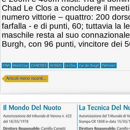
Chad Le Clos a concludere il meeti
numero vittorie – quattro: 200 dors
farfalla - e di punti, 60; tuttavia la
maschile resta al suo connaziona
Burgh, con 96 punti, vincitore dei
FINA
World Cup
CHARTRES
HOSSZU
Le Clos
Van der Burgh
Paltrinieri
Articoli meno recenti...
Il Mondo Del Nuoto
La Tecnica Del N
Autorizzazione del tribunale di Verona n. 422
Autorizzazione del Tribunale di V
del 18/03/1978
Stampa CR 1808 in data 15/03/
Direttore Responsabile:
Camillo Cametti
Direttore Responsabile:
Camillo 