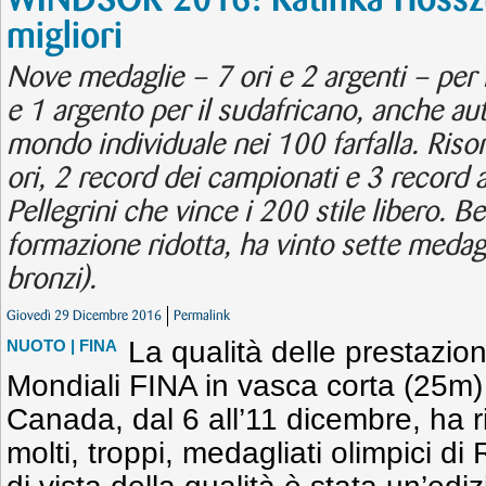
WINDSOR 2016: Katinka Hosszu
migliori
Nove medaglie – 7 ori e 2 argenti – per l
e 1 argento per il sudafricano, anche au
mondo individuale nei 100 farfalla. Ris
ori, 2 record dei campionati e 3 record a
Pellegrini che vince i 200 stile libero. Be
formazione ridotta, ha vinto sette medagl
bronzi).
Giovedì 29 Dicembre 2016
Permalink
La qualità delle prestazio
NUOTO
| FINA
Mondiali FINA in vasca corta (25m) 
Canada, dal 6 all’11 dicembre, ha ri
molti, troppi, medagliati olimpici d