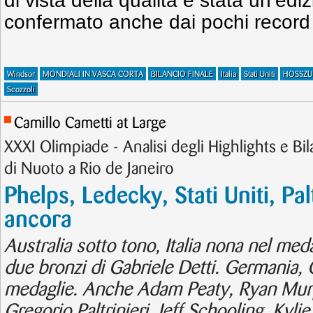
di vista della qualità è stata un’ed
confermato anche dai pochi record r
Windsor
MONDIALI IN VASCA CORTA
BILANCIO FINALE
Italia
Stati Uniti
HOSSZU
Scozzoli
Camillo Cametti at Large
XXXI Olimpiade - Analisi degli Highlights e Bil
di Nuoto a Rio de Janeiro
Phelps, Ledecky, Stati Uniti, Pal
ancora
Australia sotto tono, Italia nona nel meda
due bronzi di Gabriele Detti. Germania, 
medaglie. Anche Adam Peaty, Ryan Mur
Gregorio Paltrinieri, Jeff Schooling, Kyl