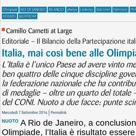
Olimpiadi
RIO DE JANEIRO
BILANCIO
phelps
Ledecky
Stati Uniti
Paltrinieri
PE
HOSSZU
SJOSTROM
Camillo Cametti at Large
Editoriale – Il Bilancio della Partecipazione ita
Italia, mai così bene alle Olimpi
L’Italia è l’unico Paese ad avere vinto med
ben quattro delle cinque discipline gove
la federazione nazionale che ha contrib
di medaglie – oltre un quarto del totale 
del CONI. Nuoto a due facce: punte scint
Mercoledì 7 Settembre 2016
Permalink
A Rio de Janeiro, a conclusio
NUOTO
Olimpiade, l’Italia è risultato esser