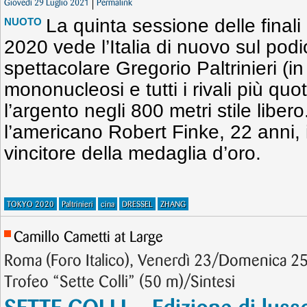
Giovedì 29 Luglio 2021
Permalink
La quinta sessione delle final
NUOTO
2020 vede l’Italia di nuovo sul pod
spettacolare Gregorio Paltrinieri (in
mononucleosi e tutti i rivali più quo
l’argento negli 800 metri stile libero
l’americano Robert Finke, 22 anni, 
vincitore della medaglia d’oro.
TOKYO 2020
Paltrinieri
cina
DRESSEL
ZHANG
Camillo Cametti at Large
Roma (Foro Italico), Venerdì 23/Domenica 2
Trofeo “Sette Colli” (50 m)/Sintesi