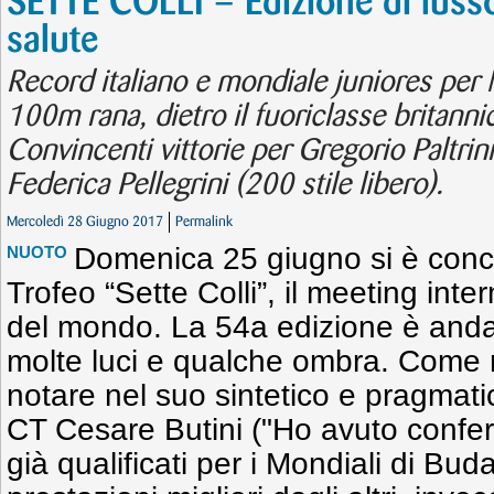
SETTE COLLI – Edizione di lusso
salute
Record italiano e mondiale juniores per 
100m rana, dietro il fuoriclasse britann
Convincenti vittorie per Gregorio Paltrini
Federica Pellegrini (200 stile libero).
Mercoledì 28 Giugno 2017
Permalink
Domenica 25 giugno si è conclu
NUOTO
Trofeo “Sette Colli”, il meeting int
del mondo. La 54a edizione è andat
molte luci e qualche ombra. Come 
notare nel suo sintetico e pragmati
CT Cesare Butini ("Ho avuto conferm
già qualificati per i Mondiali di Bu