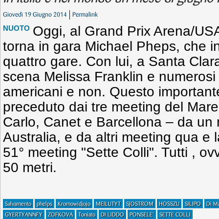
Giovedì 19 Giugno 2014
Permalink
Oggi, al Grand Prix Arena/USA
NUOTO
torna in gara Michael Pheps, che i
quattro gare. Con lui, a Santa Clara
scena Melissa Franklin e numerosi a
americani e non. Questo important
preceduto dai tre meeting del Mar
Carlo, Canet e Barcellona – da un 
Australia, e da altri meeting qua e la,
51° meeting "Sette Colli". Tutti , o
50 metri.
Salvamento
phelps
Kromowidjojo
MEILUTYT
SJOSTROM
HOSSZU
SILIPO
Di M
GYERTYANNFY
ZOFKOVA
Toniato
DI LIDDO
PONSELE'
SETTE COLLI