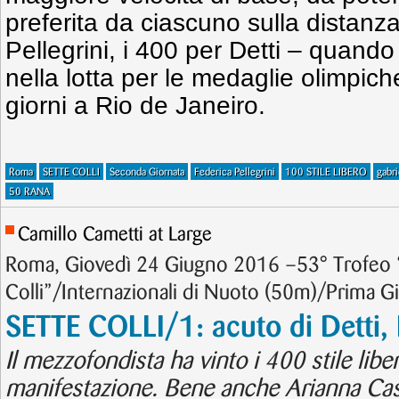
preferita da ciascuno sulla distanza
Pellegrini, i 400 per Detti – quand
nella lotta per le medaglie olimpich
giorni a Rio de Janeiro.
Roma
SETTE COLLI
Seconda Giornata
Federica Pellegrini
100 STILE LIBERO
gabri
50 RANA
Camillo Cametti at Large
Roma, Giovedì 24 Giugno 2016 –53° Trofeo 
Colli”/Internazionali di Nuoto (50m)/Prima G
SETTE COLLI/1: acuto di Detti,
Il mezzofondista ha vinto i 400 stile libe
manifestazione. Bene anche Arianna Cas