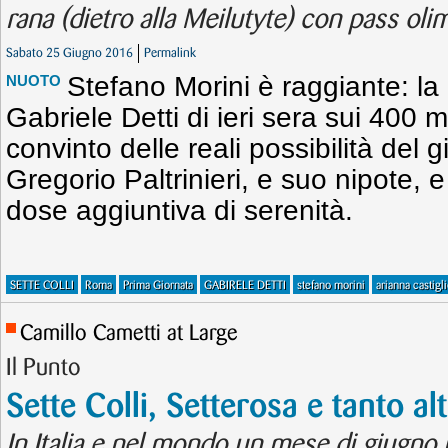
rana (dietro alla Meilutyte) con pass oli
Sabato 25 Giugno 2016
Permalink
Stefano Morini è raggiante: la
NUOTO
Gabriele Detti di ieri sera sui 400 me
convinto delle reali possibilità del g
Gregorio Paltrinieri, e suo nipote, e
dose aggiuntiva di serenità.
SETTE COLLI
Roma
Prima Giornata
GABIRELE DETTI
stefano morini
arianna castigl
Camillo Cametti at Large
Il Punto
Sette Colli, Setterosa e tanto al
In Italia e nel mondo un mese di giugno r