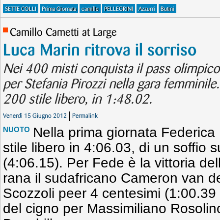
SETTE COLLI
Prima Giornata
camille
PELLEGRINI
Azzurri
Butini
Camillo Cametti at Large
Luca Marin ritrova il sorriso
Nei 400 misti conquista il pass olimpic
per Stefania Pirozzi nella gara femminile.
200 stile libero, in 1:48.02.
Venerdì 15 Giugno 2012
Permalink
Nella prima giornata Federica P
NUOTO
stile libero in 4:06.03, di un soffio 
(4:06.15). Per Fede è la vittoria de
rana il sudafricano Cameron van d
Scozzoli peer 4 centesimi (1:00.39
del cigno per Massimiliano Rosolin