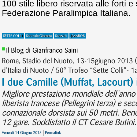
100 stile libero riservata alle forti 
Federazione Paralimpica Italiana.
SETTE COLLI
Seconda Giornata
Scozzoli
JAKABOS
Il Blog di Gianfranco Saini
Roma, Stadio del Nuoto, 13-15giugno 2013 (5
d’Italia di Nuoto / 50° Trofeo “Sette Colli”- 1
I due Camille (Muffat, Lacourt) 
Migliore prestazione mondiale dell’anno s
liberista francese (Pellegrini terza) e s
connazionale dorsista sui 50 metri. Bene g
12 gare. Soddisfatto il CT Cesare Butini.
Venerdì 14 Giugno 2013
Permalink