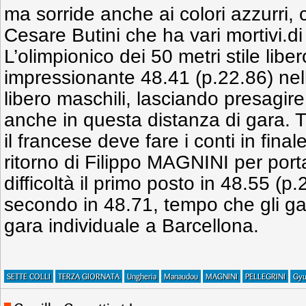
ma sorride anche ai colori azzurri, c
Cesare Butini che ha vari mortivi.d
L’olimpionico dei 50 metri stile libe
impressionante 48.41 (p.22.86) nell
libero maschili, lasciando presagire
anche in questa distanza di gara. 
il francese deve fare i conti in fina
ritorno di Filippo MAGNINI per por
difficoltà il primo posto in 48.55 (p.
secondo in 48.71, tempo che gli gar
gara individuale a Barcellona.
SETTE COLLI
TERZA GIORNATA
Ungheria
Manaudou
MAGNINI
PELLEGRINI
Gyu