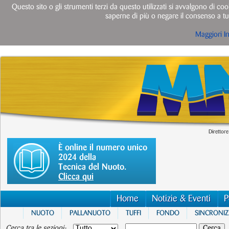
Questo sito o gli strumenti terzi da questo utilizzati si avvalgono di cook
saperne di più o negare il consenso a tut
Maggiori I
Direttore
È online il numero unico
2024 della
Tecnica del Nuoto.
Clicca qui
Home
Notizie & Eventi
P
NUOTO
PALLANUOTO
TUFFI
FONDO
SINCRONI
Cerca tra le sezioni: