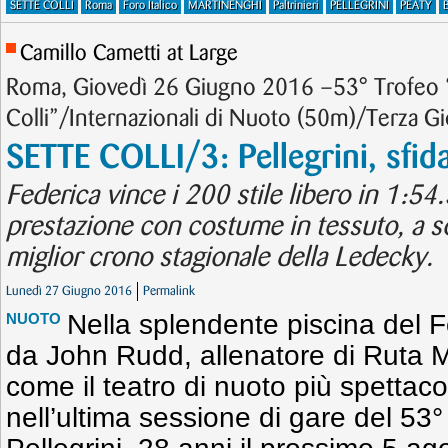
SETTE COLLI
Roma
Foro Italico
MARTINENGHI
Paltrinieri
PELLEGRINI
PEATY
B
Camillo Cametti at Large
Roma, Giovedì 26 Giugno 2016 –53° Trofeo 
Colli”/Internazionali di Nuoto (50m)/Terza Gi
SETTE COLLI/3: Pellegrini, sfid
Federica vince i 200 stile libero in 1:54
prestazione con costume in tessuto, a so
miglior crono stagionale della Ledecky.
Lunedì 27 Giugno 2016
Permalink
Nella splendente piscina del Fo
NUOTO
da John Rudd, allenatore di Ruta 
come il teatro di nuoto più spettac
nell’ultima sessione di gare del 53°