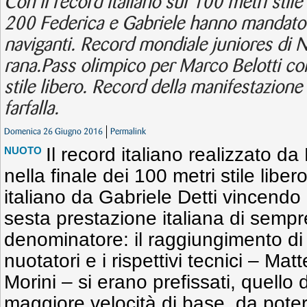
Con il record italiano sui 100 metri stile 
200 Federica e Gabriele hanno mandato 
naviganti. Record mondiale juniores di 
rana.Pass olimpico per Marco Belotti co
stile libero. Record della manifestazion
farfalla.
Domenica 26 Giugno 2016
Permalink
Il record italiano realizzato da
NUOTO
nella finale dei 100 metri stile liber
italiano da Gabriele Detti vincendo i
sesta prestazione italiana di sem
denominatore: il raggiungimento di 
nuotatori e i rispettivi tecnici – Ma
Morini – si erano prefissati, quello 
maggiore velocità di base, da poter