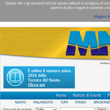
Questo sito o gli strumenti terzi da questo utilizzati si avvalgono di cook
saperne di più o negare il consenso a tut
Maggiori I
Direttore
È online il numero unico
2024 della
Tecnica del Nuoto.
Clicca qui
Home
Notizie & Eventi
P
NUOTO
PALLANUOTO
TUFFI
FONDO
SINCRONI
Cerca tra le sezioni: