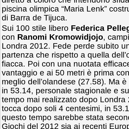
piscina olimpica “Maria Lenk” costr
di Barra de Tijuca.
Sui 100 stile libero
Federica Pelleg
con
Ranomi Kromowidjojo
, camp
Londra 2012. Fede perde subito u
partenza che rispetto a quella del
fiacca. Poi con una nuotata efficace
vantaggio e ai 50 metri è prima co
meglio dell’olandese (27.58). Ma è 
in 53.14, personale stagionale e s
tempo mai realizzato dopo Londra 
tocca dopo soli 4 centesimi, in 53.1
questo tempo sarebbe stata second
Giochi del 2012 sia ai recenti Europ