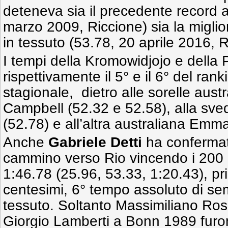
deteneva sia il precedente record a
marzo 2009, Riccione) sia la miglio
in tessuto (53.78, 20 aprile 2016, R
I tempi della Kromowidjojo e della 
rispettivamente il 5° e il 6° del ran
stagionale, dietro alle sorelle aust
Campbell (52.32 e 52.58), alla sv
(52.78) e all’altra australiana Em
Anche
Gabriele Detti
ha confermat
cammino verso Rio vincendo i 200 me
1:46.78 (25.96, 53.33, 1:20.43), p
centesimi, 6° tempo assoluto di semp
tessuto. Soltanto Massimiliano Ro
Giorgio Lamberti a Bonn 1989 furono