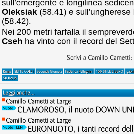
sull’emergente e longilinea sedic
Oleksiak
(58.41) e sull’ungherese
(58.42).
Nei 200 metri farfalla il sempreve
Cseh
ha vinto con il record del Set
Scrivi a Camillo Cametti:
Roma
SETTE COLLI
Seconda Giornata
Federica Pellegrini
100 STILE LIBERO
gabri
50 RANA
Leggi anche...
Camillo Cametti at Large
CLAMOROSO, il nuoto DOWN UNDE
Nuoto
Camillo Cametti at Large
EURONUOTO, i tanti record dell
Nuoto
| LEN