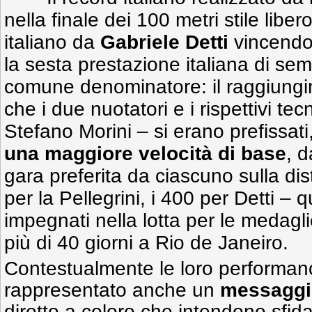
nella finale dei 100 metri stile liber
italiano da
Gabriele Detti
vincendo
la sesta prestazione italiana di se
comune denominatore: il raggiungim
che i due nuotatori e i rispettivi te
Stefano Morini – si erano prefissati
una maggiore velocità di base
, d
gara preferita da ciascuno sulla di
per la Pellegrini, i 400 per Detti 
impegnati nella lotta per le medagl
più di 40 giorni a Rio de Janeiro.
Contestualmente le loro performanc
rappresentato anche un
messaggio
diretto a coloro che intendono sfidar