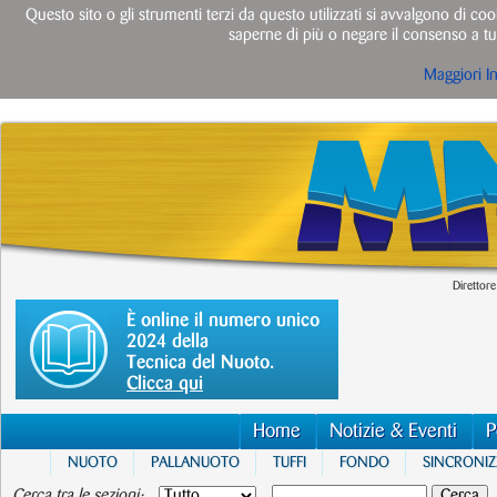
Questo sito o gli strumenti terzi da questo utilizzati si avvalgono di cook
saperne di più o negare il consenso a tut
Maggiori I
Direttore
È online il numero unico
2024 della
Tecnica del Nuoto.
Clicca qui
Home
Notizie & Eventi
P
NUOTO
PALLANUOTO
TUFFI
FONDO
SINCRONI
Cerca tra le sezioni: