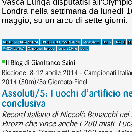
Vasca Lunga disputatisi all’Olympic
Londra nella settimana da lunedì 
maggio, su un arco di sette giorni.
MIGLIORI PRESTAZIONI
TROFEO DEI CAMPIONATI
Medagliere
Butini
PIZZINI
PE
VASCA LUNGA
Campionati Europei
Londra 2016
Dotto
Il Blog di Gianfranco Saini
Riccione, 8-12 aprile 2014 - Campionati Italian
2014 (50m)/5a Giornata-Finali
Assoluti/5: Fuochi d’artificio n
conclusiva
Record italiano di Niccolò Bonacchi nei 
Pirozzi che vince anche i 200 misti. Luca