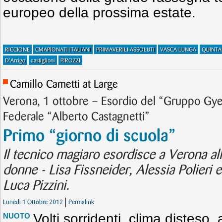
europeo della prossima estate.
RICCIONE
CMAPIONATI ITALIANI
PRIMAVERILI ASSOLUTI
VASCA LUNGA
QUINTA
D'Arrigo
castiglioni
PIROZZI
Camillo Cametti at Large
Verona, 1 ottobre – Esordio del “Gruppo Gye
Federale “Alberto Castagnetti”
Primo “giorno di scuola”
Il tecnico magiaro esordisce a Verona all
donne - Lisa Fissneider, Alessia Polieri 
Luca Pizzini.
Lunedì 1 Ottobre 2012
Permalink
Volti sorridenti, clima disteso,
NUOTO