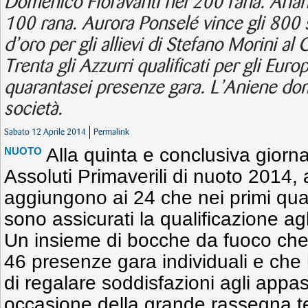
Domenico Fioravanti nei 200 rana. Ariann
100 rana. Aurora Ponselé vince gli 800 s
d’oro per gli allievi di Stefano Morini al
Trenta gli Azzurri qualificati per gli Euro
quarantasei presenze gara. L’Aniene domi
società.
Sabato 12 Aprile 2014
Permalink
Alla quinta e conclusiva giorn
NUOTO
Assoluti Primaverili di nuoto 2014, al
aggiungono ai 24 che nei primi quatt
sono assicurati la qualificazione agl
Un insieme di bocche da fuoco che i
46 presenze gara individuali e che h
di regalare soddisfazioni agli appas
occasione della grande rassegna t