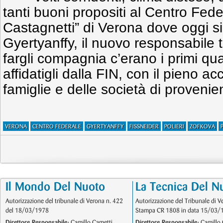
tanti buoni propositi al Centro Fede
Castagnetti” di Verona dove oggi s
Gyertyanffy, il nuovo responsabile 
fargli compagnia c’erano i primi quatt
affidatigli dalla FIN, con il pieno ac
famiglie e delle società di provenie
VERONA
CENTRO FEDERALE
GYERTYANFFY
FISSNEIDER
POLIERI
ZOFKOVA
P
Il Mondo Del Nuoto
La Tecnica Del N
Autorizzazione del tribunale di Verona n. 422
Autorizzazione del Tribunale di V
del 18/03/1978
Stampa CR 1808 in data 15/03/
Direttore Responsabile:
Camillo Cametti
Direttore Responsabile:
Camillo 