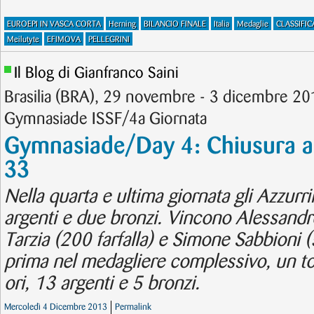
EUROEPI IN VASCA CORTA
Herning
BILANCIO FINALE
Italia
Medaglie
CLASSIFIC
Meilutyte
EFIMOVA
PELLEGRINI
Il Blog di Gianfranco Saini
Brasilia (BRA), 29 novembre - 3 dicembre 20
Gymnasiade ISSF/4a Giornata
Gymnasiade/Day 4: Chiusura a fo
33
Nella quarta e ultima giornata gli Azzurrin
argenti e due bronzi. Vincono Alessandr
Tarzia (200 farfalla) e Simone Sabbioni (5
prima nel medagliere complessivo, un to
ori, 13 argenti e 5 bronzi.
Mercoledì 4 Dicembre 2013
Permalink