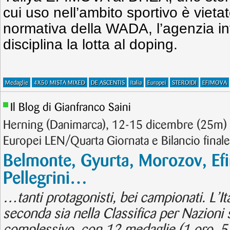
cui uso nell’ambito sportivo è vietat
normativa della WADA, l’agenzia in
disciplina la lotta al doping.
Medaglie
4X50 MISTA MIXED
DE ASCENTIS
Italia
Europei
STEROIDI
EFIMOVA
Il Blog di Gianfranco Saini
Herning (Danimarca), 12-15 dicembre (25m) 
Europei LEN/Quarta Giornata e Bilancio finale
Belmonte, Gyurta, Morozov, Efi
Pellegrini…
…tanti protagonisti, bei campionati. L’Ita
seconda sia nella Classifica per Nazioni 