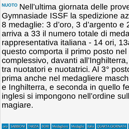
Nell’ultima giornata delle prov
NUOTO
Gymnasiade ISSF la spedizione azz
8 medaglie: 3 d’oro, 3 d’argento e
arriva a 33 il numero totale di meda
rappresentativa italiana - 14 ori, 13
questo comporta il primo posto nel
complessivo, davanti all’Inghilterr
tra nuotatori e nuotatrici. Al 3° post
prima anche nel medagliere maschi
e Inghilterra, e seconda in quello f
inglesi si impongono nell’ordine sul
magiare.
oro
SABBIONI
TARZIA
BORI
Medagliere
Medaglie
Italia
QUARTA GIORNATA