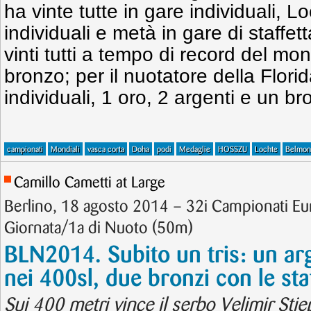
ha vinte tutte in gare individuali, 
individuali e metà in gare di staffet
vinti tutti a tempo di record del mo
bronzo; per il nuotatore della Flori
individuali, 1 oro, 2 argenti e un br
campionati
Mondiali
vasca corta
Doha
podi
Medaglie
HOSSZU
Lochte
Belmon
Camillo Cametti at Large
Berlino, 18 agosto 2014 – 32i Campionati E
Giornata/1a di Nuoto (50m)
BLN2014. Subito un tris: un ar
nei 400sl, due bronzi con le sta
Sui 400 metri vince il serbo Velimir Stj