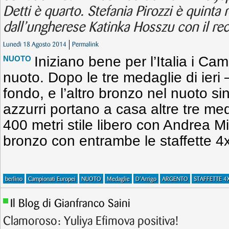
Detti è quarto. Stefania Pirozzi è quinta 
dall’ungherese Katinka Hosszu con il re
Lunedì 18 Agosto 2014
Permalink
Iniziano bene per l’Italia i Ca
NUOTO
nuoto. Dopo le tre medaglie di ieri –
fondo, e l’altro bronzo nel nuoto si
azzurri portano a casa altre tre me
400 metri stile libero con Andrea Mit
bronzo con entrambe le staffette 4x1
berlino
Campionati Europei
NUOTO
Medaglie
D'Arrigo
ARGENTO
STAFFETTE 4
Il Blog di Gianfranco Saini
Clamoroso: Yuliya Efimova positiva!