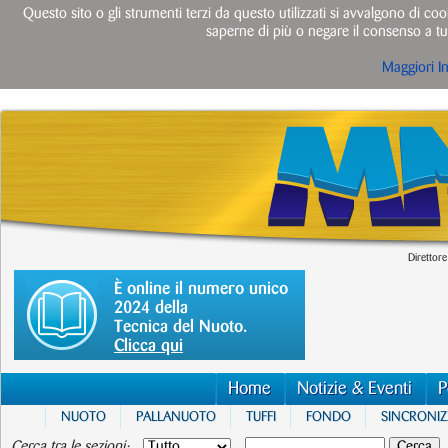
Questo sito o gli strumenti terzi da questo utilizzati si avvalgono di cook
saperne di più o negare il consenso a tut
Maggiori I
Direttore
È online il numero unico
2024 della
Tecnica del Nuoto.
Clicca qui
Home
Notizie & Eventi
P
NUOTO
PALLANUOTO
TUFFI
FONDO
SINCRONI
Cerca tra le sezioni: