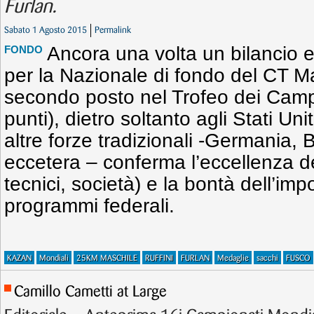
Furlan.
Sabato 1 Agosto 2015
Permalink
Ancora una volta un bilancio 
FONDO
per la Nazionale di fondo del CT Ma
secondo posto nel Trofeo dei Campi
punti), dietro soltanto agli Stati Uni
altre forze tradizionali -Germania, 
eccetera – conferma l’eccellenza del
tecnici, società) e la bontà dell’im
programmi federali.
KAZAN
Mondiali
25KM MASCHILE
RUFFINI
FURLAN
Medaglie
sacchi
FUSCO
Camillo Cametti at Large