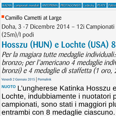
KAZAN
campionati mondiali
ANTEPRIMA
PROTAGONISTI
Ledecky
PEATY
Paltri
Camillo Cametti at Large
Doha, 3 -7 Dicembre 2014 – 12i Campionat
(25m)/I podi
Hosszu (HUN) e Lochte (USA) 8
Per la magiara tutte medaglie individuali:
bronzo; per l’americano 4 medaglie indiv
bronzi) e 4 medaglie di staffetta (1 oro, 
Venerdì 2 Gennaio 2015
Permalink
L’ungherese Katinka Hosszu e
NUOTO
Lochte, indubbiamente i nuotatori pi
campionati, sono stati i maggiori pl
entrambi con 8 medaglie ciascuno. 