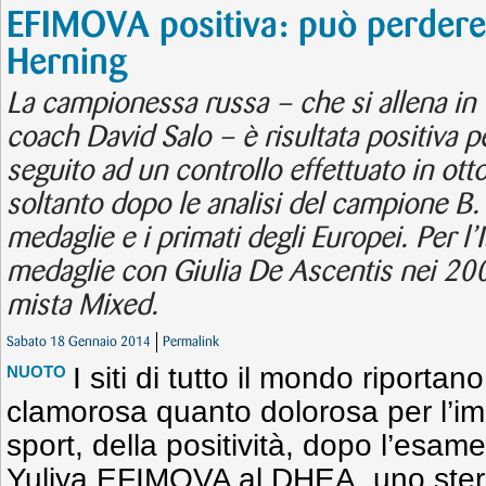
EFIMOVA positiva: può perdere i 
Herning
La campionessa russa – che si allena in C
coach David Salo – è risultata positiva pe
seguito ad un controllo effettuato in ott
soltanto dopo le analisi del campione B.
medaglie e i primati degli Europei. Per l’It
medaglie con Giulia De Ascentis nei 200 
mista Mixed.
Sabato 18 Gennaio 2014
Permalink
I siti di tutto il mondo riportano
NUOTO
clamorosa quanto dolorosa per l’i
sport, della positività, dopo l’esam
Yuliya EFIMOVA al DHEA, uno stero