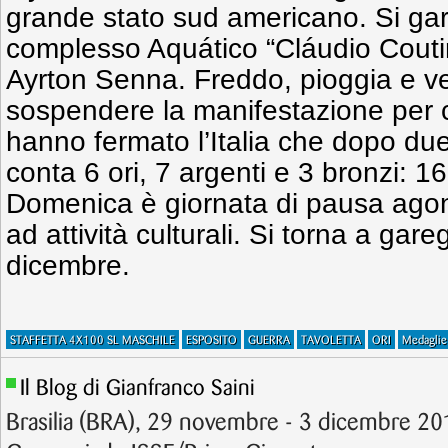
grande stato sud americano. Si gar
complesso Aquático “Cláudio Couti
Ayrton Senna. Freddo, pioggia e v
sospendere la manifestazione per 
hanno fermato l’Italia che dopo due 
conta 6 ori, 7 argenti e 3 bronzi: 16
Domenica è giornata di pausa agon
ad attività culturali. Si torna a gar
dicembre.
STAFFETTA 4X100 SL MASCHILE
ESPOSITO
GUERRA
TAVOLETTA
ORI
Medaglie
Il Blog di Gianfranco Saini
Brasilia (BRA), 29 novembre - 3 dicembre 20