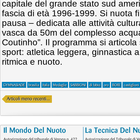
capitale del grande stato sud ameri
fascia di età 1996-1999. Si nuota f
pausa – dedicata alle attività cultur
vasca da 50m del complesso acqua
Coutinho”. Il programma si articola 
sport: atletica leggera, ginnastica a
ritmica e nuoto.
GYMNASIADE
brasilia
Italia
Medaglie
SABBIONI
di fabio
oro
BORI
castiglioni
Articoli meno recenti...
Il Mondo Del Nuoto
La Tecnica Del N
Autorizzazione del tribunale di Verona n. 422
Autorizzazione del Tribunale di V