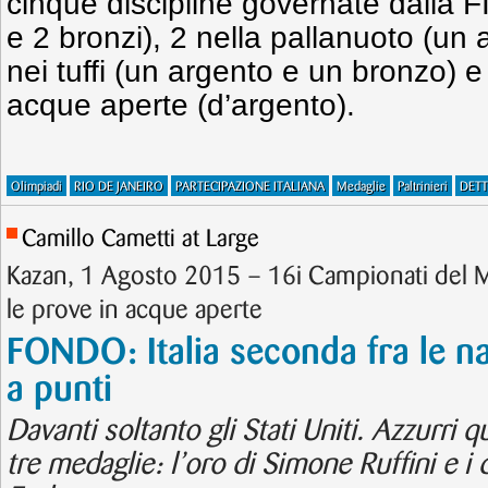
cinque discipline governate dalla F
e 2 bronzi), 2 nella pallanuoto (un
nei tuffi (un argento e un bronzo) e
acque aperte (d’argento).
Olimpiadi
RIO DE JANEIRO
PARTECIPAZIONE ITALIANA
Medaglie
Paltrinieri
DETT
Camillo Cametti at Large
Kazan, 1 Agosto 2015 – 16i Campionati del
le prove in acque aperte
FONDO: Italia seconda fra le naz
a punti
Davanti soltanto gli Stati Uniti. Azzurri 
tre medaglie: l’oro di Simone Ruffini e i