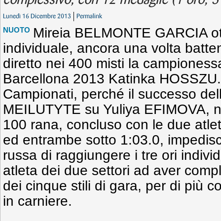
complessivo, con 12 medaglie (1 oro, 5 a
Lunedì 16 Dicembre 2013
Permalink
Mireia BELMONTE GARCIA otti
NUOTO
individuale, ancora una volta batte
diretto nei 400 misti la campiones
Barcellona 2013 Katinka HOSSZU. È
Campionati, perché il successo del
MEILUTYTE su Yuliya EFIMOVA, nell
100 rana, concluso con le due atle
ed entrambe sotto 1:03.0, impedisce
russa di raggiungere i tre ori indivi
atleta dei due settori ad aver compl
dei cinque stili di gara, per di più
in carniere.