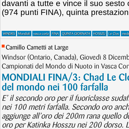
davanti a tutte e vince il suo sesto
(974 punti FINA), quinta prestazione
WINDRS
Mondiali
vasca corta
FINA
QUINTA GIORNATA
HOSSZU
Le Clos
mede
Camillo Cametti at Large
Windsor (Ontario, Canada), Giovedì 8 Dicem
Campionati del Mondo di Nuoto in Vasca Cor
MONDIALI FINA/3: Chad Le Clo
del mondo nei 100 farfalla
E’ il secondo oro per il fuoriclasse suda
nei 100 metri farfalla. Secondo oro an
aggiunge all’oro dei 200m rana quello d
oro per Katinka Hosszu nei 200 dorso. L