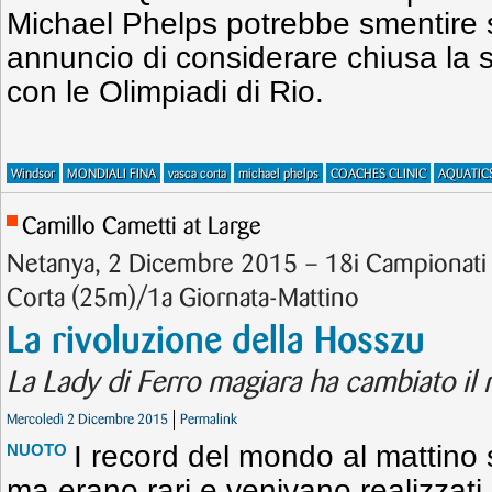
Michael Phelps potrebbe smentire s
annuncio di considerare chiusa la s
con le Olimpiadi di Rio.
Windsor
MONDIALI FINA
vasca corta
michael phelps
COACHES CLINIC
AQUATIC
Camillo Cametti at Large
Netanya, 2 Dicembre 2015 – 18i Campionati
Corta (25m)/1a Giornata-Mattino
La rivoluzione della Hosszu
La Lady di Ferro magiara ha cambiato il 
Mercoledì 2 Dicembre 2015
Permalink
I record del mondo al mattino 
NUOTO
ma erano rari e venivano realizzati