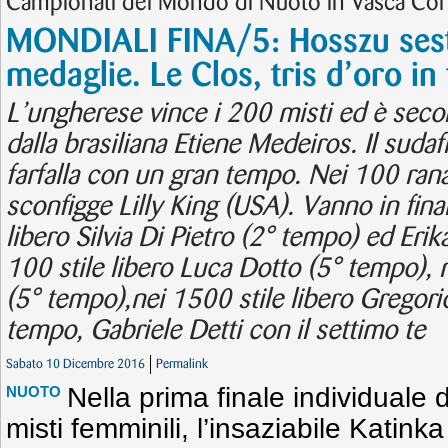
Campionati del Mondo di Nuoto in Vasca Cor
MONDIALI FINA/5: Hosszu sest
medaglie. Le Clos, tris d’oro in 
L’ungherese vince i 200 misti ed è seco
dalla brasiliana Etiene Medeiros. Il sud
farfalla con un gran tempo. Nei 100 ran
sconfigge Lilly King (USA). Vanno in final
libero Silvia Di Pietro (2° tempo) ed Erik
100 stile libero Luca Dotto (5° tempo), 
(5° tempo),nei 1500 stile libero Gregorio 
tempo, Gabriele Detti con il settimo te
Sabato 10 Dicembre 2016
Permalink
Nella prima finale individuale 
NUOTO
misti femminili, l’insaziabile Katin