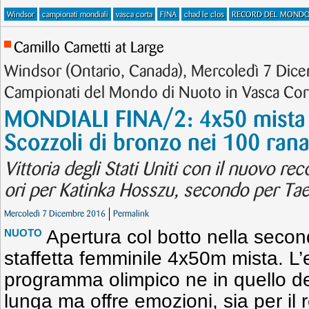
Windsor
campionati mondiali
vasca corta
FINA
chad le clos
RECORD DEL MONDO
Camillo Cametti at Large
Windsor (Ontario, Canada), Mercoledì 7 Dic
Campionati del Mondo di Nuoto in Vasca Cor
MONDIALI FINA/2: 4x50 mista 
Scozzoli di bronzo nei 100 ran
Vittoria degli Stati Uniti con il nuovo re
ori per Katinka Hosszu, secondo per Ta
Mercoledì 7 Dicembre 2016
Permalink
Apertura col botto nella secon
NUOTO
staffetta femminile 4x50m mista. L
programma olimpico ne in quello de
lunga ma offre emozioni, sia per il