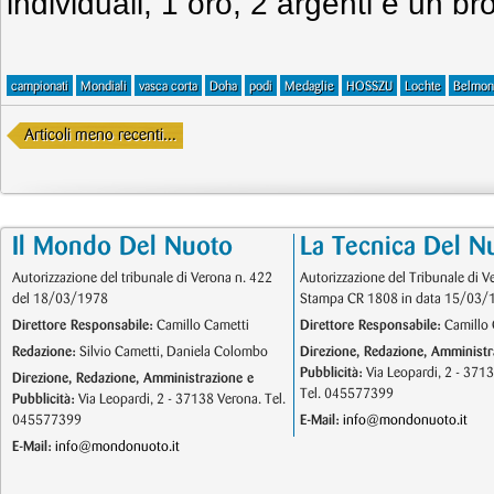
individuali, 1 oro, 2 argenti e un br
campionati
Mondiali
vasca corta
Doha
podi
Medaglie
HOSSZU
Lochte
Belmon
Articoli meno recenti...
Il Mondo Del Nuoto
La Tecnica Del N
Autorizzazione del tribunale di Verona n. 422
Autorizzazione del Tribunale di V
del 18/03/1978
Stampa CR 1808 in data 15/03/
Direttore Responsabile:
Camillo Cametti
Direttore Responsabile:
Camillo 
Redazione:
Silvio Cametti, Daniela Colombo
Direzione, Redazione, Amministr
Pubblicità:
Via Leopardi, 2 - 371
Direzione, Redazione, Amministrazione e
Tel. 045577399
Pubblicità:
Via Leopardi, 2 - 37138 Verona. Tel.
045577399
E-Mail:
info@mondonuoto.it
E-Mail:
info@mondonuoto.it