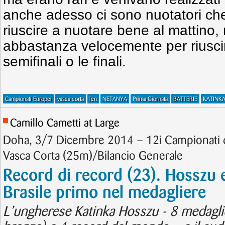
anche adesso ci sono nuotatori ch
riuscire a nuotare bene al mattino,
abbastanza velocemente per riuscire
semifinali o le finali.
Campionati Europei
vasca corta
len
NETANYA
Prima Giornata
BATTERIE
KATINK
Camillo Cametti at Large
Doha, 3/7 Dicembre 2014 – 12i Campionati 
Vasca Corta (25m)/Bilancio Generale
Record di record (23). Hosszu e 
Brasile primo nel medagliere
L’ungherese Katinka Hosszu - 8 medaglie 