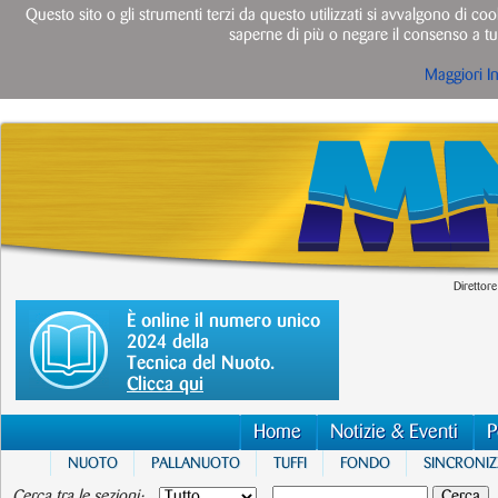
Questo sito o gli strumenti terzi da questo utilizzati si avvalgono di cook
saperne di più o negare il consenso a tut
Maggiori I
Direttore
È online il numero unico
2024 della
Tecnica del Nuoto.
Clicca qui
Home
Notizie & Eventi
P
NUOTO
PALLANUOTO
TUFFI
FONDO
SINCRONI
Cerca tra le sezioni: