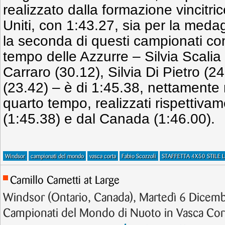
realizzato dalla formazione vincitric
Uniti, con 1:43.27, sia per la medagl
la seconda di questi campionati con 
tempo delle Azzurre – Silvia Scalia
Carraro (30.12), Silvia Di Pietro (24
(23.42) – è di 1:45.38, nettamente m
quarto tempo, realizzati rispettiva
(1:45.38) e dal Canada (1:46.00).
Windsor
campionati del mondo
vasca corta
Fabio Scozzoli
STAFFETTA 4X50 STILE 
Camillo Cametti at Large
Windsor (Ontario, Canada), Martedì 6 Dicem
Campionati del Mondo di Nuoto in Vasca Cor