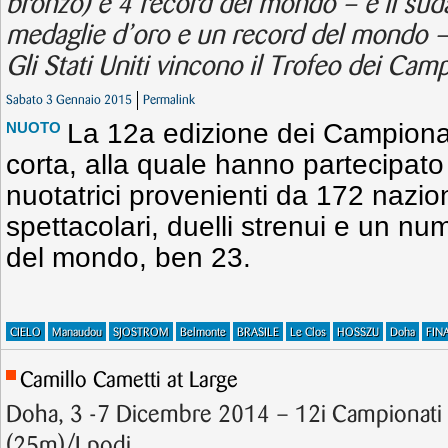
bronzo) e 4 record del mondo – e il sud
medaglie d’oro e un record del mondo – 
Gli Stati Uniti vincono il Trofeo dei Camp
Sabato 3 Gennaio 2015
Permalink
La 12a edizione dei Campiona
NUOTO
corta, alla quale hanno partecipato
nuotatrici provenienti da 172 nazio
spettacolari, duelli strenui e un nu
del mondo, ben 23.
CIELO
Manaudou
SJOSTROM
Belmonte
BRASILE
Le Clos
HOSSZU
Doha
FIN
Camillo Cametti at Large
Doha, 3 -7 Dicembre 2014 – 12i Campionat
(25m)/I podi