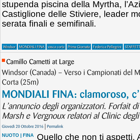
stupenda piscina della Myrtha, l’Azi
Castiglione delle Stiviere, leader m
serata finali e semifinali.
Windsor
MONDIALI FINA
vasca corta
Prima Giornata
Federica Pellegrini
STAFFETT
Camillo Cametti at Large
Windsor (Canada) – Verso i Campionati del M
Corta (25m)
MONDIALI FINA: clamoroso, c’
L’annuncio degli organizzatori. Forfait
Marsh e Vergnoux relatori al Clinic degli 
Giovedì 20 Ottobre 2016
Permalink
Quello che non ti aspetti.
NUOTO
| FINA