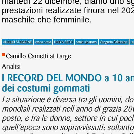
martedì 22 dicembre, diamo uno sgu
prestazioni realizzate finora nel 2
maschile che femminile.
ANALISI STAGIONE
vasca corta
DAIYA SETO
sarah sjostrom
Gregorio Paltrinieri
ar
Camillo Cametti at Large
Analisi
I RECORD DEL MONDO a 10 anni 
dei costumi gommati
La situazione è diversa tra gli uomini, d
mondiali realizzati nell’anno di grazia 2
posto, e fra le donne, settore in cui po
quell’epoca sono sopravvissuti: soltanto 