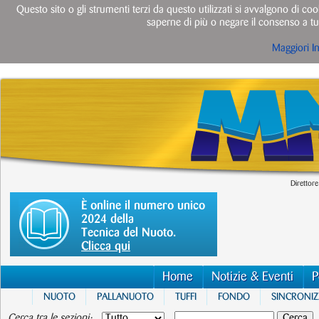
Questo sito o gli strumenti terzi da questo utilizzati si avvalgono di cook
saperne di più o negare il consenso a tut
Maggiori I
Direttore
È online il numero unico
2024 della
Tecnica del Nuoto.
Clicca qui
Home
Notizie & Eventi
P
NUOTO
PALLANUOTO
TUFFI
FONDO
SINCRONI
Cerca tra le sezioni: