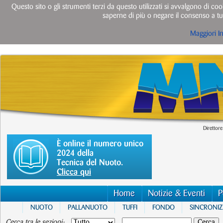
Questo sito o gli strumenti terzi da questo utilizzati si avvalgono di cook
saperne di più o negare il consenso a tut
Maggiori I
Direttore
È online il numero unico
2024 della
Tecnica del Nuoto.
Clicca qui
Home
Notizie & Eventi
P
NUOTO
PALLANUOTO
TUFFI
FONDO
SINCRONI
Cerca tra le sezioni: