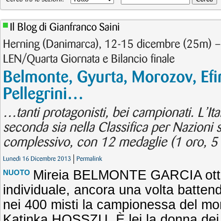
Il Blog di Gianfranco Saini
Herning (Danimarca), 12-15 dicembre (25m) –
LEN/Quarta Giornata e Bilancio finale
Belmonte, Gyurta, Morozov, Efi
Pellegrini…
…tanti protagonisti, bei campionati. L’Ital
seconda sia nella Classifica per Nazioni 
complessivo, con 12 medaglie (1 oro, 5 a
Lunedì 16 Dicembre 2013
Permalink
Mireia BELMONTE GARCIA ottie
NUOTO
individuale, ancora una volta battend
nei 400 misti la campionessa del mo
Katinka HOSSZU. È lei la donna dei 