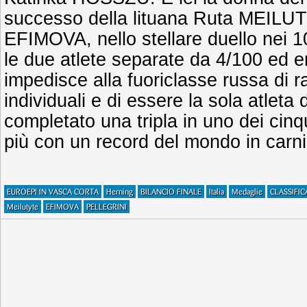
successo della lituana Ruta MEILU
EFIMOVA, nello stellare duello nei 
le due atlete separate da 4/100 ed e
impedisce alla fuoriclasse russa di ra
individuali e di essere la sola atleta 
completato una tripla in uno dei cinque
più con un record del mondo in carni
EUROEPI IN VASCA CORTA
Herning
BILANCIO FINALE
Italia
Medaglie
CLASSIFIC
Meilutyte
EFIMOVA
PELLEGRINI