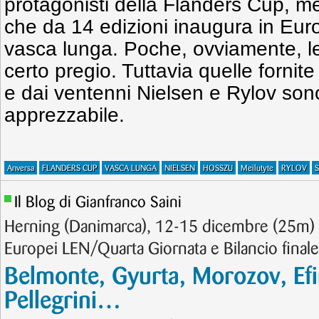
protagonisti della Flanders Cup, m
che da 14 edizioni inaugura in Euro
vasca lunga. Poche, ovviamente, le
certo pregio. Tuttavia quelle forni
e dai ventenni Nielsen e Rylov sono
apprezzabile.
Anversa
FLANDERS CUP
VASCA LUNGA
NIELSEN
HOSSZU
Meilutyte
RYLOV
Il Blog di Gianfranco Saini
Herning (Danimarca), 12-15 dicembre (25m) 
Europei LEN/Quarta Giornata e Bilancio finale
Belmonte, Gyurta, Morozov, Efi
Pellegrini…