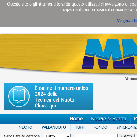
Questo sito o gli strumenti terzi da questo utilizzati si avvalgono di cook
saperne di più o negare il consenso a tut
Maggiori I
Direttore
È online il numero unico
2024 della
Tecnica del Nuoto.
Clicca qui
Home
Notizie & Eventi
P
NUOTO
PALLANUOTO
TUFFI
FONDO
SINCRONI
Cerca tra le sezioni: