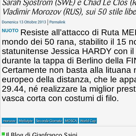
Sarah Sjostrom (SWE) e Chad Le Clos (
Vladimir Morozov (RUS), sui 50 stile libe
Domenica 13 Ottobre 2013
Permalink
Resiste all’attacco di Ruta ME
NUOTO
mondo dei 50 rana, stabilito il 15
statunitense Jessica HARDY con il
durante la tappa di Berlino della 
Certamente non basta alla lituana m
europeo della distanza, che le ap
29.44, né realizzare la miglior pres
vasca corta con costumi di filo.
morozov
Meilutyte
Seconda Giornata
MOSCA
World Cup
Il Blog di Gianfranco Saini