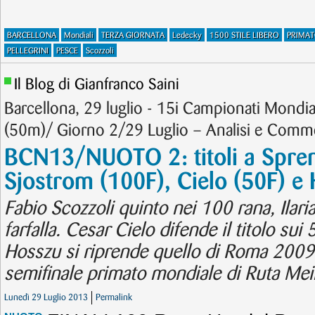
BARCELLONA
Mondiali
TERZA GIORNATA
Ledecky
1500 STILE LIBERO
PRIMA
PELLEGRINI
PESCE
Scozzoli
Il Blog di Gianfranco Saini
Barcellona, 29 luglio - 15i Campionati Mondi
(50m)/ Giorno 2/29 Luglio – Analisi e Com
BCN13/NUOTO 2: titoli a Spren
Sjostrom (100F), Cielo (50F) 
Fabio Scozzoli quinto nei 100 rana, Ilari
farfalla. Cesar Cielo difende il titolo sui 
Hosszu si riprende quello di Roma 2009 
semifinale primato mondiale di Ruta Mei
Lunedì 29 Luglio 2013
Permalink