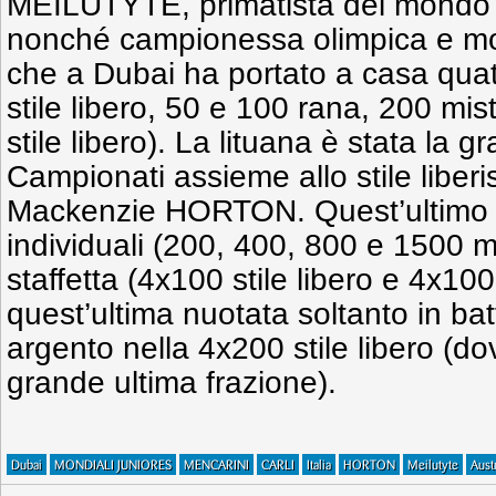
MEILUTYTE, primatista del mondo 
nonché campionessa olimpica e mo
che a Dubai ha portato a casa quattr
stile libero, 50 e 100 rana, 200 mis
stile libero). La lituana è stata la 
Campionati assieme allo stile liberi
Mackenzie HORTON. Quest’ultimo h
individuali (200, 400, 800 e 1500 metr
staffetta (4x100 stile libero e 4x100
quest’ultima nuotata soltanto in batt
argento nella 4x200 stile libero (d
grande ultima frazione).
Dubai
MONDIALI JUNIORES
MENCARINI
CARLI
Italia
HORTON
Meilutyte
Austr