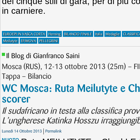
dei cinque stili di gara, per di più
in carniere.
EUROEPI IN VASCA CORTA
Herning
BILANCIO FINALE
Italia
Medaglie
CLASSIFIC
Meilutyte
EFIMOVA
PELLEGRINI
Il Blog di Gianfranco Saini
Mosca (RUS), 12-13 ottobre 2013 (25m) – 
Tappa – Bilancio
WC Mosca: Ruta Meilutyte e Ch
scorer
Il sudafricano in testa alla classifica prov
L’ungherese Katinka Hosszu irraggiungibi
Lunedì 14 Ottobre 2013
Permalink
NUOTO