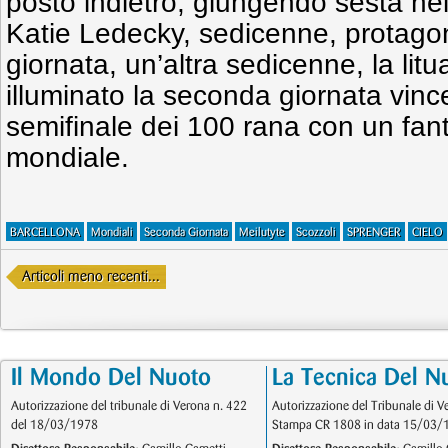
posto indietro, giungendo sesta nei
Katie Ledecky, sedicenne, protagon
giornata, un’altra sedicenne, la lit
illuminato la seconda giornata vinc
semifinale dei 100 rana con un fant
mondiale.
BARCELLONA
Mondiali
Seconda Giornata
Meilutyte
Scozzoli
SPRENGER
CIELO
Articoli meno recenti...
Il Mondo Del Nuoto
La Tecnica Del N
Autorizzazione del tribunale di Verona n. 422
Autorizzazione del Tribunale di V
del 18/03/1978
Stampa CR 1808 in data 15/03/