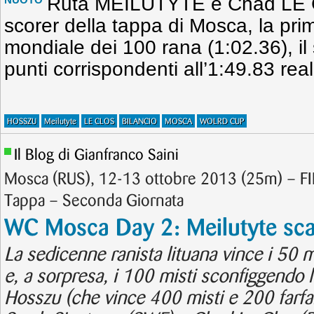
Ruta MEILUTYTE e Chad LE CL
scorer della tappa di Mosca, la prim
mondiale dei 100 rana (1:02.36), i
punti corrispondenti all’1:49.83 real
HOSSZU
Meilutyte
LE CLOS
BILANCIO
MOSCA
WOLRD CUP
Il Blog di Gianfranco Saini
Mosca (RUS), 12-13 ottobre 2013 (25m) – 
Tappa – Seconda Giornata
WC Mosca Day 2: Meilutyte sca
La sedicenne ranista lituana vince i 50 
e, a sorpresa, i 100 misti sconfiggendo 
Hosszu (che vince 400 misti e 200 farfall