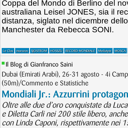
Coppa del Mondo di Berlino del no
australiana Leisel JONES, sia il re
distanza, siglato nel dicembre dell
Manchester da Rebecca SONI.
Le Clos
morozov
SJOSTROM
HOSSZU
RECORD MONDIALE
Meilutyte
MOSCA
Il Blog di Gianfranco Saini
Dubai (Emirati Arabi), 26-31 agosto - 4i Camp
(50m)/Commento e Statistiche
Mondiali Jr.: Azzurrini protago
Oltre alle due d’oro conquistate da Luc
e Diletta Carli nei 200 stile libero, anc
con Linda Caponi, rispettivamente nei 1