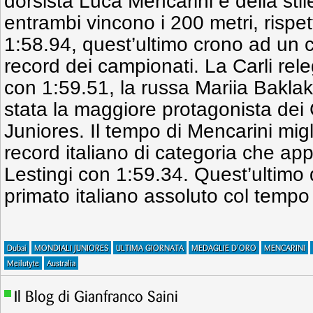
dorsista Luca Mencarini e della stile 
entrambi vincono i 200 metri, rispe
1:58.94, quest’ultimo crono ad un 
record dei campionati. La Carli rel
con 1:59.51, la russa Mariia Baklak
stata la maggiore protagonista dei
Juniores. Il tempo di Mencarini migl
record italiano di categoria che a
Lestingi con 1:59.34. Quest’ultimo d
primato italiano assoluto col tempo
Dubai
MONDIALI JUNIORES
ULTIMA GIORNATA
MEDAGLIE D'ORO
MENCARINI
Meilutyte
Australia
Il Blog di Gianfranco Saini