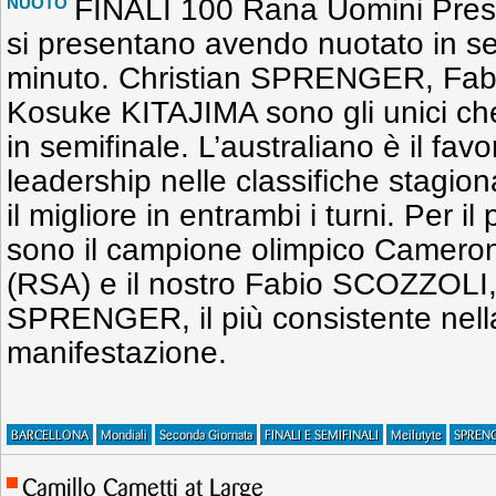
FINALI 100 Rana Uomini Present
NUOTO
si presentano avendo nuotato in sem
minuto. Christian SPRENGER, Fa
Kosuke KITAJIMA sono gli unici ch
in semifinale. L’australiano è il favor
leadership nelle classifiche stagion
il migliore in entrambi i turni. Per il 
sono il campione olimpico Came
(RSA) e il nostro Fabio SCOZZOLI,
SPRENGER, il più consistente nella
manifestazione.
BARCELLONA
Mondiali
Seconda Giornata
FINALI E SEMIFINALI
Meilutyte
SPREN
Camillo Cametti at Large