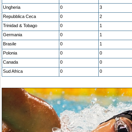
Ungheria
0
3
Repubblica Ceca
0
2
Trinidad & Tobago
0
1
Germania
0
1
Brasile
0
1
Polonia
0
0
Canada
0
0
Sud Africa
0
0