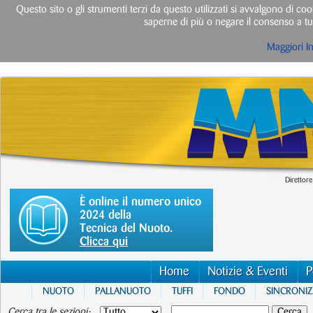
Questo sito o gli strumenti terzi da questo utilizzati si avvalgono di cook
saperne di più o negare il consenso a tut
Maggiori I
Direttore
È online il numero unico
2024 della
Tecnica del Nuoto.
Clicca qui
Home
Notizie & Eventi
P
NUOTO
PALLANUOTO
TUFFI
FONDO
SINCRONI
Cerca tra le sezioni: