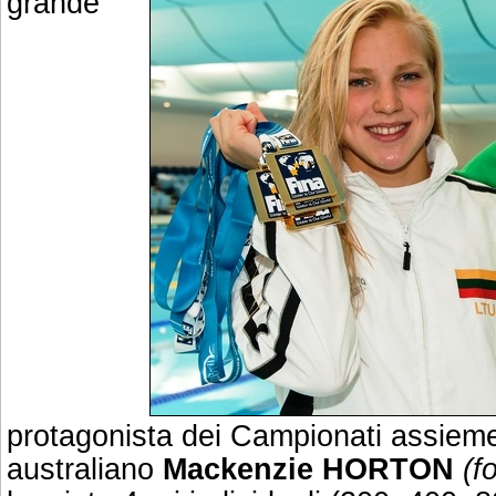
grande
protagonista dei Campionati assieme a
australiano
Mackenzie HORTON
(f