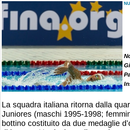
N
No
Gi
P
In
La squadra italiana ritorna dalla qua
Juniores (maschi 1995-1998; femmi
bottino costituito da due medaglie d’