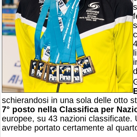
s
f
s
c
4
l
i
d
schierandosi in una sola delle otto st
7° posto nella Classifica per Nazi
europee, su 43 nazioni classificate.
avrebbe portato certamente al quart