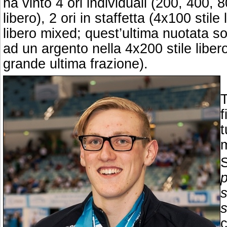
ha vinto
4 ori individuali (200, 400, 
libero), 2 ori in staffetta (4x100 stile
libero mixed; quest’ultima nuotata sol
ad un argento nella 4x200 stile libe
grande ultima frazione).
T
f
t
m
p
s
s
c