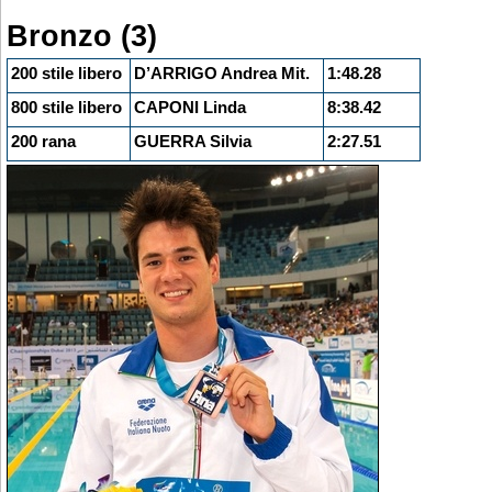
Bronzo (3)
200 stile libero
D’ARRIGO Andrea Mit.
1:48.28
800 stile libero
CAPONI Linda
8:38.42
200 rana
GUERRA Silvia
2:27.51