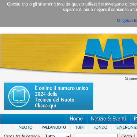
Questo sito o gli strumenti terzi da questo utilizzati si avvalgono di cook
saperne di più o negare il consenso a tut
Maggiori I
Direttore
È online il numero unico
2024 della
Tecnica del Nuoto.
Clicca qui
Home
Notizie & Eventi
P
NUOTO
PALLANUOTO
TUFFI
FONDO
SINCRONI
Cerca tra le sezioni: