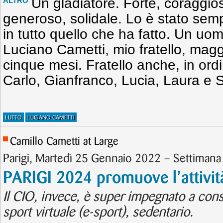
Un gladiatore. Forte, coraggioso
ALTRO
generoso, solidale. Lo è stato sempr
in tutto quello che ha fatto. Un uo
Luciano Cametti, mio fratello, mag
cinque mesi. Fratello anche, in ord
Carlo, Gianfranco, Lucia, Laura e Si
LUTTO
LUCIANO CAMETTI
Camillo Cametti at Large
Parigi, Martedì 25 Gennaio 2022 – Settimana 
PARIGI 2024 promuove l’attività
Il CIO, invece, è super impegnato a cons
sport virtuale (e-sport), sedentario.