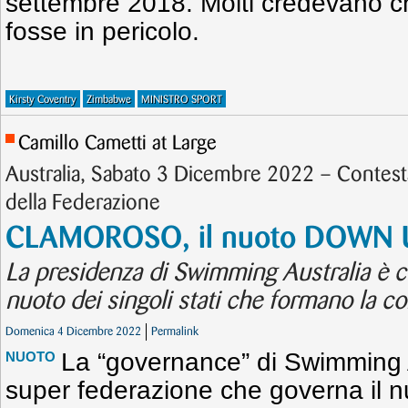
settembre 2018. Molti credevano c
fosse in pericolo.
Kirsty Coventry
Zimbabwe
MINISTRO SPORT
Camillo Cametti at Large
Australia, Sabato 3 Dicembre 2022 – Contest
della Federazione
CLAMOROSO, il nuoto DOWN U
La presidenza di Swimming Australia è co
nuoto dei singoli stati che formano la c
Domenica 4 Dicembre 2022
Permalink
La “governance” di Swimming A
NUOTO
super federazione che governa il nu