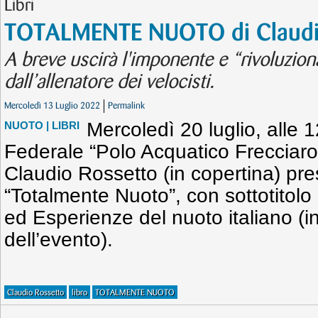
Libri
TOTALMENTE NUOTO di Claudi
A breve uscirà l'imponente e “rivoluziona
dall’allenatore dei velocisti.
Mercoledì 13 Luglio 2022
Permalink
Mercoledì 20 luglio, alle 
NUOTO
| LIBRI
Federale “Polo Acquatico Frecciaros
Claudio Rossetto (in copertina) pres
“Totalmente Nuoto”, con sottotitol
ed Esperienze del nuoto italiano (i
dell’evento).
Claudio Rossetto
libro
TOTALMENTE NUOTO