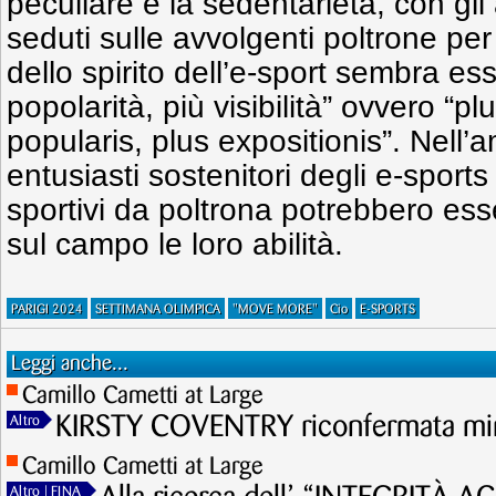
peculiare è la sedentarietà, con gl
seduti sulle avvolgenti poltrone per
dello spirito dell’e-sport sembra ess
popolarità, più visibilità” ovvero “p
popularis, plus expositionis”. Nell’
entusiasti sostenitori degli e-sport
sportivi da poltrona potrebbero esse
sul campo le loro abilità.
PARIGI 2024
SETTIMANA OLIMPICA
"MOVE MORE"
Cio
E-SPORTS
Leggi anche...
Camillo Cametti at Large
KIRSTY COVENTRY riconfermata mini
Altro
Camillo Cametti at Large
Altro
| FINA