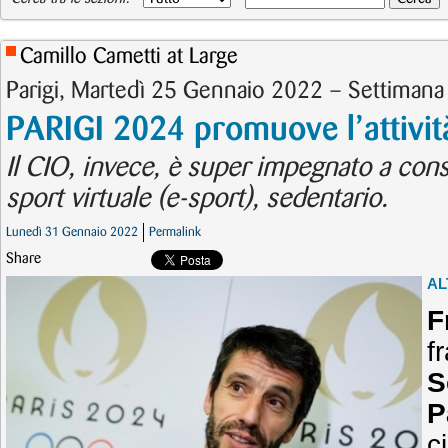
Camillo Cametti at Large
Parigi, Martedì 25 Gennaio 2022 – Settimana 
PARIGI 2024 promuove l’attività
Il CIO, invece, è super impegnato a cons
sport virtuale (e-sport), sedentario.
Lunedì 31 Gennaio 2022
Permalink
Share
AL
F
f
S
P
c