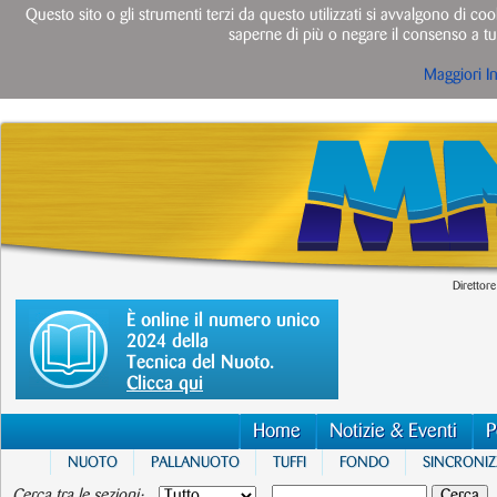
Questo sito o gli strumenti terzi da questo utilizzati si avvalgono di cook
saperne di più o negare il consenso a tut
Maggiori I
Direttore
È online il numero unico
2024 della
Tecnica del Nuoto.
Clicca qui
Home
Notizie & Eventi
P
NUOTO
PALLANUOTO
TUFFI
FONDO
SINCRONI
Cerca tra le sezioni: