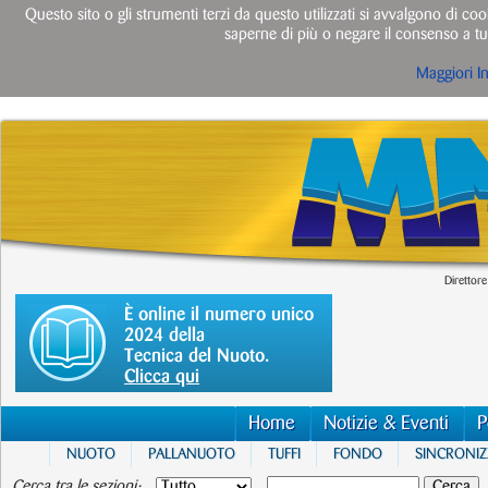
Questo sito o gli strumenti terzi da questo utilizzati si avvalgono di cook
saperne di più o negare il consenso a tut
Maggiori I
Direttore
È online il numero unico
2024 della
Tecnica del Nuoto.
Clicca qui
Home
Notizie & Eventi
P
NUOTO
PALLANUOTO
TUFFI
FONDO
SINCRONI
Cerca tra le sezioni: