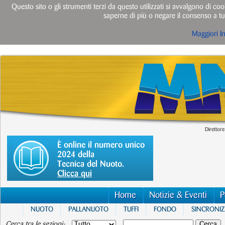
Questo sito o gli strumenti terzi da questo utilizzati si avvalgono di cook
saperne di più o negare il consenso a tut
Maggiori I
Direttore
È online il numero unico
2024 della
Tecnica del Nuoto.
Clicca qui
Home
Notizie & Eventi
P
NUOTO
PALLANUOTO
TUFFI
FONDO
SINCRONI
Cerca tra le sezioni: