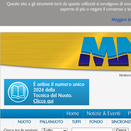
Questo sito o gli strumenti terzi da questo utilizzati si avvalgono di cook
saperne di più o negare il consenso a tut
Maggiori I
Direttore
È online il numero unico
2024 della
Tecnica del Nuoto.
Clicca qui
Home
Notizie & Eventi
P
NUOTO
PALLANUOTO
TUFFI
FONDO
SINCRONI
Cerca tra le sezioni: