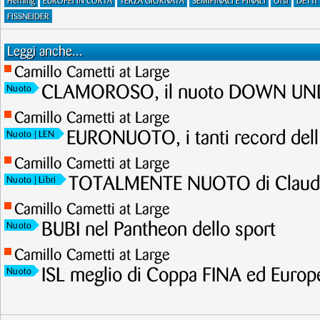
Herning
EUROPEI IN CORTA
TERZA GIORNATA
SEMIFINALI E FINALI
Orsi
DETTI
FISSNEIDER
Leggi anche...
Camillo Cametti at Large
CLAMOROSO, il nuoto DOWN UNDE
Nuoto
Camillo Cametti at Large
EURONUOTO, i tanti record dell
Nuoto
| LEN
Camillo Cametti at Large
TOTALMENTE NUOTO di Claudi
Nuoto
| Libri
Camillo Cametti at Large
BUBI nel Pantheon dello sport
Nuoto
Camillo Cametti at Large
ISL meglio di Coppa FINA ed Europ
Nuoto