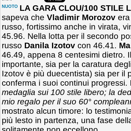
LA GARA CLOU/100 STILE 
NUOTO
sapeva che
Vladimir Morozov
era 
russo, fortissimo anche in virata, v
45.96. Nella lotta per il secondo pos
russo
Danila Izotov
con 46.41
.
Ma
46.49, appena 8 centesimi dietro. 
importante, sia per la caratura deg
Izotov è più duecentista) sia per il
conferma i suoi continui progressi.
medaglia sui 100 stile libero; la de
mio regalo per il suo 60° complean
mostrato alcun timore: lo testimonia 
più lesto in partenza, una fase della 
solitamente non eccellono.