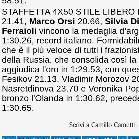
58.51.
STAFFETTA 4X50 STILE LIBERO
21.41,
Marco Orsi
20.66,
Silvia D
Ferraioli
vincono la medaglia d’arg
1:30.26, record italiano. Formidabile
che è il più veloce di tutti i frazionis
della Russia, che consolida così la
aggiudica l’oro in 1:29.53, con qu
Fesikov 21.13, Vladimir Morozov 2
Nasretdinova 23.70 e Veronika Pop
bronzo l’Olanda in 1:30.62, preced
1:30.65.
Scrivi a Camillo Cametti: