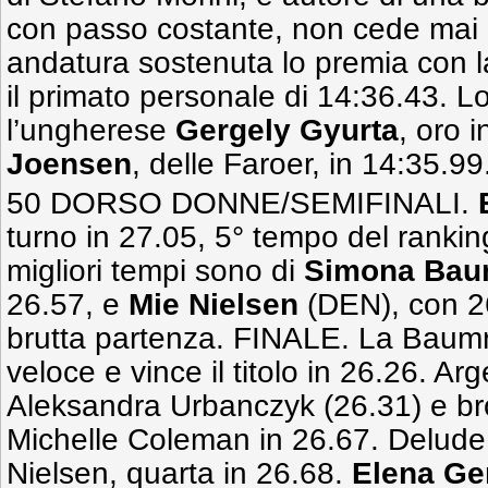
con passo costante, non cede mai e
andatura sostenuta lo premia con l
il primato personale di 14:36.43. 
l’ungherese
Gergely Gyurta
, oro 
Joensen
, delle Faroer, in 14:35.99
50 DORSO DONNE/SEMIFINALI.
turno in 27.05, 5° tempo del ranking
migliori tempi sono di
Simona Bau
26.57, e
Mie Nielsen
(DEN), con 2
brutta partenza. FINALE. La Baumr
veloce e vince il titolo in 26.26. Ar
Aleksandra Urbanczyk (26.31) e br
Michelle Coleman in 26.67. Delude 
Nielsen, quarta in 26.68.
Elena G