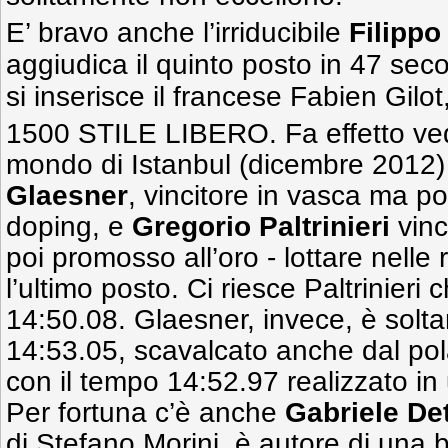
E’ bravo anche l’irriducibile
Filippo
aggiudica il quinto posto in 47 secon
si inserisce il francese Fabien Gilo
1500 STILE LIBERO. Fa effetto ved
mondo di Istanbul (dicembre 2012)
Glaesner
, vincitore in vasca ma po
doping, e
Gregorio Paltrinieri
vinc
poi promosso all’oro - lottare nelle 
l’ultimo posto. Ci riesce Paltrinieri 
14:50.08. Glaesner, invece, è solt
14:53.05, scavalcato anche dal po
con il tempo 14:52.97 realizzato in 
Per fortuna c’è anche
Gabriele Det
di Stefano Morini, è autore di una b