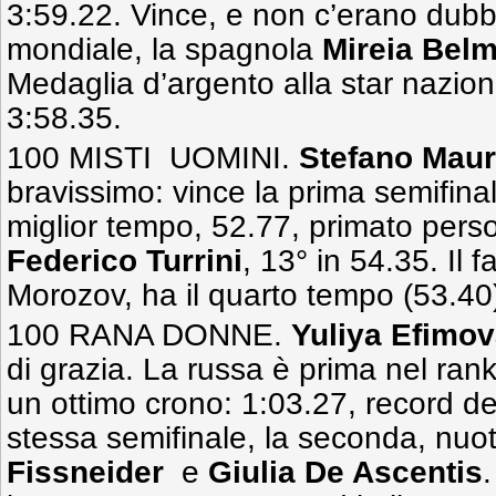
3:59.22. Vince, e non c’erano dubbi
mondiale, la spagnola
Mireia Bel
Medaglia d’argento alla star nazio
3:58.35.
100 MISTI UOMINI.
Stefano Maur
bravissimo: vince la prima semifinale
miglior tempo, 52.77, primato perso
Federico Turrini
, 13° in 54.35. Il f
Morozov, ha il quarto tempo (53.40
100 RANA DONNE.
Yuliya Efimo
di grazia. La russa è prima nel rank
un ottimo crono: 1:03.27, record de
stessa semifinale, la seconda, nu
Fissneider
e
Giulia De Ascentis