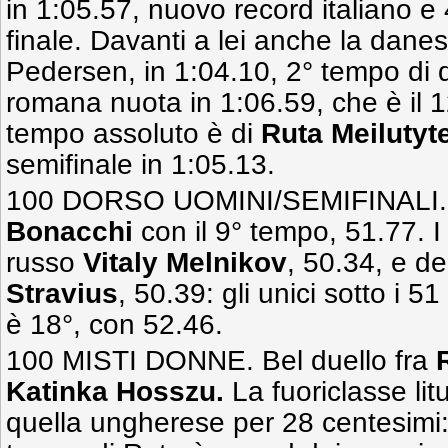
in 1:05.57, nuovo record italiano e 
finale. Davanti a lei anche la dane
Pedersen, in 1:04.10, 2° tempo di q
romana nuota in 1:06.59, che è il 1
tempo assoluto è di
Ruta Meilutyt
semifinale in 1:05.13.
100 DORSO UOMINI/SEMIFINALI. V
Bonacchi
con il 9° tempo, 51.77. I
russo
Vitaly Melnikov
, 50.34, e d
Stravius
, 50.39: gli unici sotto i 
è 18°, con 52.46.
100 MISTI DONNE. Bel duello fra
Katinka Hosszu.
La fuoriclasse li
quella ungherese per 28 centesimi: