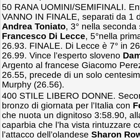
50 RANA UOMINI/SEMIFINALI. Entra
VANNO IN FINALE, separati da 1 d
Andrea Toniato
, 3° nella seconda 
Francesco Di Lecce
, 5°nella prim
26.93. FINALE. Di Lecce è 7° in 26
26.99. Vince l’esperto sloveno
Dam
Argento al francese Giacomo Perez
26.55, precede di un solo centesimo
Murphy (26.56).
400 STILE LIBERO DONNE. Secon
bronzo di giornata per l’Italia con
F
che nuota un dignitoso 3:58.90, all
caparbia che l’ha vista rintuzzare 
l’attacco dell’olandese
Sharon Ro