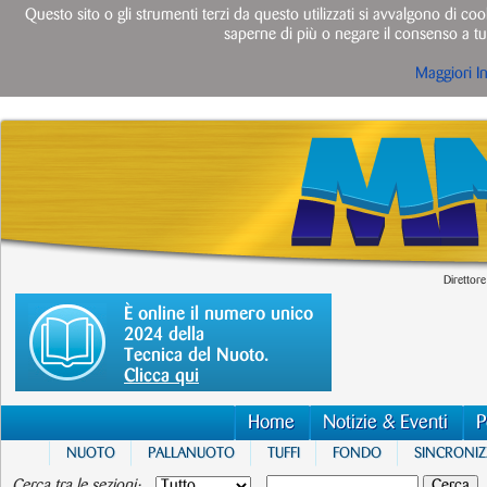
Questo sito o gli strumenti terzi da questo utilizzati si avvalgono di cook
saperne di più o negare il consenso a tut
Maggiori I
Direttore
È online il numero unico
2024 della
Tecnica del Nuoto.
Clicca qui
Home
Notizie & Eventi
P
NUOTO
PALLANUOTO
TUFFI
FONDO
SINCRONI
Cerca tra le sezioni: