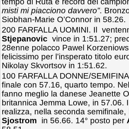
tempo di Ruta è record dei campion
misti mi piacciono davvero”
. Bronzo
Siobhan-Marie O’Connor in 58.26.
200 FARFALLA UOMINI. Il venten
Stjepanovic
vince in 1:51.27; prec
28enne polacco Pawel Korzeniowsk
felicissimo per l’insperato titolo eu
Nikolay Skvortsov in 1:51.62.
100 FARFALLA DONNE/SEMIFINA
finale con 57.16, quarto tempo. Nel
fanno meglio la danese Jeanette Ot
britannica Jemma Lowe, in 57.06. Il
realizza, nella seconda semifinale
Sjostrom
in 56.66. 14° posto per