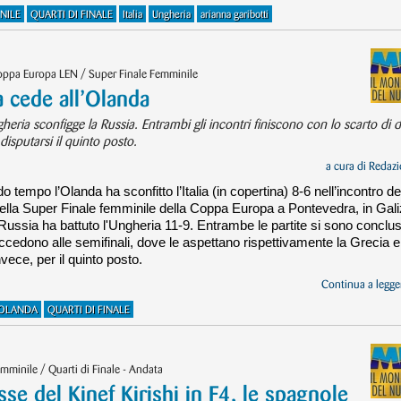
NILE
QUARTI DI FINALE
Italia
Ungheria
arianna garibotti
oppa Europa LEN / Super Finale Femminile
 cede all’Olanda
gheria sconfigge la Russia. Entrambi gli incontri finiscono con lo scarto di 
disputarsi il quinto posto.
a cura di
Redazi
tempo l’Olanda ha sconfitto l’Italia (in copertina) 8-6 nell’incontro de
a della Super Finale femminile della Coppa Europa a Pontevedra, in Gali
a Russia ha battuto l'Ungheria 11-9. Entrambe le partite si sono conclu
ccedono alle semifinali, dove le aspettano rispettivamente la Grecia e
vece, per il quinto posto.
Continua a legger
OLANDA
QUARTI DI FINALE
mminile / Quarti di Finale - Andata
 del Kinef Kirishi in F4, le spagnole