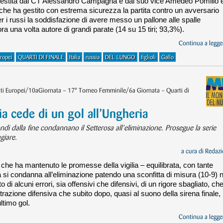
 allestita dal CT Alessandro Campagna e dal suo vice Amedeo Pomilio 
a che ha gestito con estrema sicurezza la partita contro un avversario
Per i russi la soddisfazione di avere messo un pallone alle spalle
a una volta autore di grandi parate (14 su 15 tiri; 93,3%).
Continua a legger
ropei
QUARTI DI FINALE
Italia
russia
DEL LUNGO
figlioli
Gallo
i Europei/10aGiornata – 17° Torneo Femminile/6a Giornata – Quarti di
a cede di un gol all’Ungheria
ndi dalla fine condannano il Setterosa all’eliminazione. Prosegue la serie
giare.
a cura di
Redazi
a che ha mantenuto le promesse della vigilia – equilibrata, con tante
a si condanna all’eliminazione patendo una sconfitta di misura (10-9) n
o di alcuni errori, sia offensivi che difensivi, di un rigore sbagliato, ch
strazione difensiva che subito dopo, quasi al suono della sirena finale,
ltimo gol.
Continua a legger