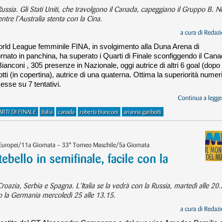
 Russia. Gli Stati Uniti, che travolgono il Canada, capeggiano il Gruppo B. Ne
ntre l’Australia stenta con la Cina.
a cura di
Redazi
orld League femminile FINA, in svolgimento alla Duna Arena di
tornato in panchina, ha superato i Quarti di Finale sconfiggendo il Can
ianconi , 305 presenze in Nazionale, oggi autrice di altri 6 goal (dopo 
otti (in copertina), autrice di una quaterna. Ottima la superiorità numer
cesse su 7 tentativi.
Continua a legger
RTI DI FINALE
Italia
canada
roberta bianconi
arianna garibotti
 Europei/11a Giornata – 33° Torneo Maschile/5a Giornata
ello in semifinale, facile con la
roazia, Serbia e Spagna. L’Italia se la vedrà con la Russia, martedì alle 20
tro la Germania mercoledì 25 alle 13.15.
a cura di
Redazi