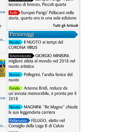
tecnico di bronzo, Piccoli quarta
one
Europei Parigi/ Pellacani nella
Tuffi
storia, quarto oro in una sola edizione
e
Tutti gli Articoli
Personaggi
e...
Il NUOTO ai tempi del
Nuoto
CORONA VIRUS
GIORGIO MINISINI:
Sincronizzato
migliore atleta al mondo nel 2018 nel
nuoto artistico
Pellegrini, l’araba fenice del
Nuoto
nuoto
Arianna Bridi, reduce da
Fondo
un’annata memorabile, è pronta per il
one
2018
MAGNINI: “Re Magno” chiude
Nuoto
la sua leggendaria carriera
FELUGO, eletto nel
Pallanuoto
e...
Consiglio della Lega B di Calcio