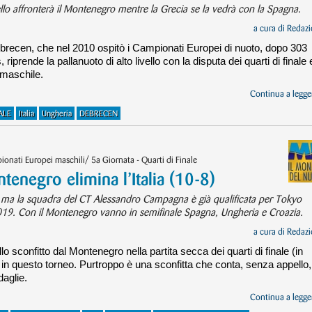
bello affronterà il Montenegro mentre la Grecia se la vedrà con la Spagna.
a cura di
Redazi
Debrecen, che nel 2010 ospitò i Campionati Europei di nuoto, dopo 303
 riprende la pallanuoto di alto livello con la disputa dei quarti di finale 
 maschile.
Continua a legger
ALE
Italia
Ungheria
DEBRECEN
nati Europei maschili/ 5a Giornata - Quarti di Finale
enegro elimina l’Italia (10-8)
o ma la squadra del CT Alessandro Campagna è già qualificata per Tokyo
l 2019. Con il Montenegro vanno in semifinale Spagna, Ungheria e Croazia.
a cura di
Redazi
o sconfitto dal Montenegro nella partita secca dei quarti di finale (in
tta in questo torneo. Purtroppo è una sconfitta che conta, senza appello,
daglie.
Continua a legger