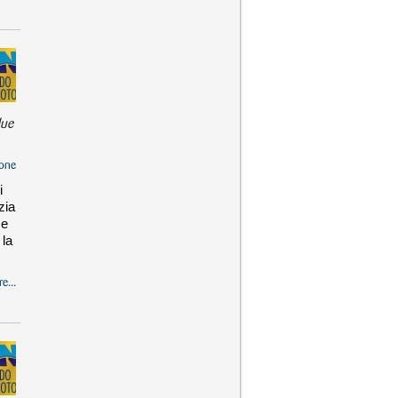
due
one
i
zia
se
 la
e...