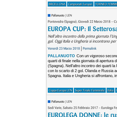
BRCELLONA
Campionati Europei
TORNEO FEMMI
Pallanuoto
| LEN
Pontevedra (Spagna), Giovedì 22 Marzo 2018 – C
EUROPA CUP: Il Setterosa
Nell’altro incontro della prima giornata l’Un
gol. Oggi Italia e Ungheria si incontrano per 
Venerdì 23 Marzo 2018
Permalink
PALLANUOTO
Con un vigoroso secondo 
quarti di finale nella giornata di apertur
(Spagna). Nell’altro incontro dei quarti l
con lo scarto di 2 gol. Olanda e Russia a
Spagna. Italia e Ungheria si affrontano, in
Coppa Europa LEN
Super Finale Femminile
Italia
Pallanuoto
| LEN
Sedi Varie, Sabato 25 Febbraio 2017 – Eurolega Fe
EUROLEGA DONNE: le russe