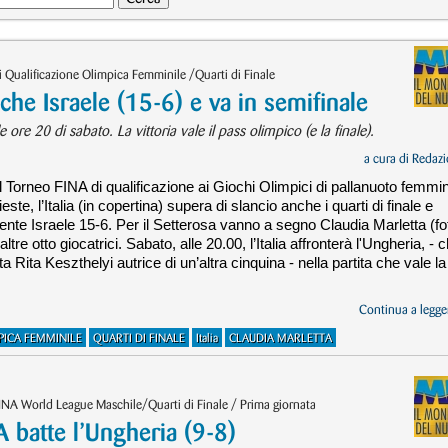
 Qualificazione Olimpica Femminile /Quarti di Finale
he Israele (15-6) e va in semifinale
 ore 20 di sabato. La vittoria vale il pass olimpico (e la finale).
a cura di
Redazi
l Torneo FINA di qualificazione ai Giochi Olimpici di pallanuoto femmin
te, l’Italia (in copertina) supera di slancio anche i quarti di finale e
nte Israele 15-6. Per il Setterosa vanno a segno Claudia Marletta (fo
ltre otto giocatrici. Sabato, alle 20.00, l’Italia affronterà l'Ungheria, - 
ta Rita Keszthelyi autrice di un’altra cinquina - nella partita che vale la
Continua a legger
PICA FEMMINILE
QUARTI DI FINALE
Italia
CLAUDIA MARLETTA
NA World League Maschile/Quarti di Finale / Prima giornata
batte l’Ungheria (9-8)