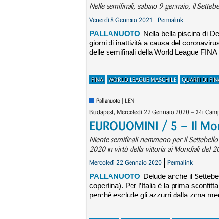
Nelle semifinali, sabato 9 gennaio, il Sette
Venerdì 8 Gennaio 2021
Permalink
PALLANUOTO
Nella bella piscina di 
giorni di inattività a causa del coronavirus,
delle semifinali della World League FINA
FINA
WORLD LEAGUE MASCHILE
QUARTI DI FIN
Pallanuoto
| LEN
Budapest, Mercoledì 22 Gennaio 2020 – 34i Campio
EUROUOMINI / 5 – Il Mont
Niente semifinali nemmeno per il Settebell
2020 in virtù della vittoria ai Mondiali de
Mercoledì 22 Gennaio 2020
Permalink
PALLANUOTO
Delude anche il Settebell
copertina). Per l’Italia è la prima sconfi
perché esclude gli azzurri dalla zona me