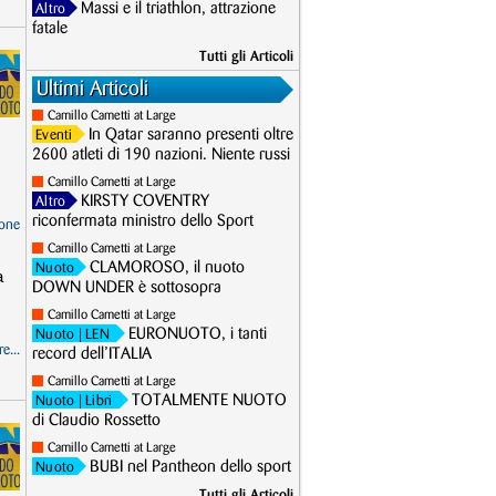
Massi e il triathlon, attrazione
Altro
fatale
Tutti gli Articoli
Ultimi Articoli
Camillo Cametti at Large
In Qatar saranno presenti oltre
Eventi
2600 atleti di 190 nazioni. Niente russi
Camillo Cametti at Large
KIRSTY COVENTRY
Altro
riconfermata ministro dello Sport
one
Camillo Cametti at Large
CLAMOROSO, il nuoto
Nuoto
a
DOWN UNDER è sottosopra
Camillo Cametti at Large
EURONUOTO, i tanti
Nuoto
| LEN
e...
record dell’ITALIA
Camillo Cametti at Large
TOTALMENTE NUOTO
Nuoto
| Libri
di Claudio Rossetto
Camillo Cametti at Large
BUBI nel Pantheon dello sport
Nuoto
Tutti gli Articoli