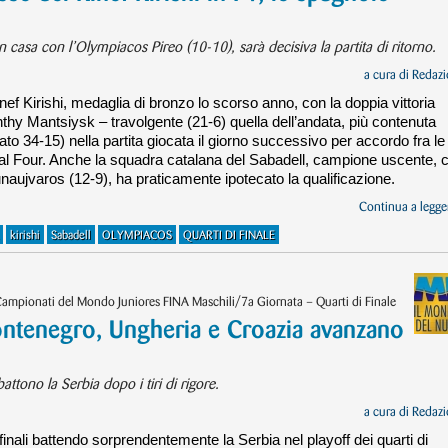
n casa con l’Olympiacos Pireo (10-10), sarà decisiva la partita di ritorno.
a cura di
Redazi
ef Kirishi, medaglia di bronzo lo scorso anno, con la doppia vittoria
nthy Mantsiysk – travolgente (21-6) quella dell’andata, più contenuta
ato 34-15) nella partita giocata il giorno successivo per accordo fra le
 Final Four. Anche la squadra catalana del Sabadell, campione uscente, 
unaujvaros (12-9), ha praticamente ipotecato la qualificazione.
Continua a legger
kirishi
Sabadell
OLYMPIACOS
QUARTI DI FINALE
Campionati del Mondo Juniores FINA Maschili/7a Giornata – Quarti di Finale
ntenegro, Ungheria e Croazia avanzano
attono la Serbia dopo i tiri di rigore.
a cura di
Redazi
ifinali battendo sorprendentemente la Serbia nel playoff dei quarti di