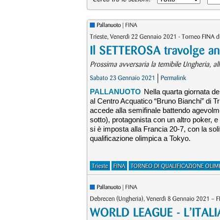
Pallanuoto
| FINA
Trieste, Venerdì 22 Gennaio 2021 - Torneo FINA di
Il SETTEROSA travolge anc
Prossima avversaria la temibile Ungheria, alle
Sabato 23 Gennaio 2021
Permalink
PALLANUOTO
Nella quarta giornata de
al Centro Acquatico “Bruno Bianchi” di Tries
accede alla semifinale battendo agevolme
sotto), protagonista con un altro poker, e a
si è imposta alla Francia 20-7, con la soli
qualificazione olimpica a Tokyo.
Trieste
FINA
TORNEO DI QUALIFICAZIONE OLIM
Pallanuoto
| FINA
Debrecen (Ungheria), Venerdì 8 Gennaio 2021 – FI
WORLD LEAGUE - L’ITALIA 