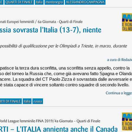
LE
QUARTI DI FINALE
Italia
montenegro
ALESSANDROCAMPAGNA
i Europei femminili / 6a Giornata - Quarti di Finale
 sovrasta l’Italia (13-7), niente
ossibilità di qualificazione per le Olimpiadi a Trieste, in marzo, durante
a cura di
Redazi
patisce la terza dura sconfitta, una sconfitta senza appello, contro la
orso del torneo la Russia che, come già avevano fatto Spagna e Oland
piacere. La squadra del CT Paolo Zizza è sovrastata dalle avversarie e
 è stata capace di vincere soltanto contro squadre di secondo livello.
Continua a legger
RTI DI FINALE
Italia
russia
orld League femminile FINA 2019/4a Giornata – Quarti di Finale
– L’ITALIA annienta anche il Canada