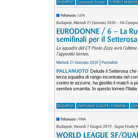
BUDAPEST
Campionati Europei
TORNEO MASCHI
Pallanuoto
| LEN
Budapest, Martedì 21 Gennaio 2020 – 34i Campionat
EURODONNE / 6 – La Russia
semifinali per il Setterosa
La squadra del CT Paolo Zizza avrà l’ultima p
l’apposito torneo.
Martedì 21 Gennaio 2020
Permalink
PALLANUOTO
Delude il Setterosa che 
terza squadra di rango incontrata nel c
contro le azzurre, ha gestito il match a 
sembra smarrita. In questo torneo l’Italia
BUDAPEST
CMPIONATI EUROPEI FEMMINILI
QUA
Pallanuoto
| FINA
Budapest, Venerdì 7 Giugno 2019 - Super Finale W
WORLD LEAGUE SF/QUARTI 