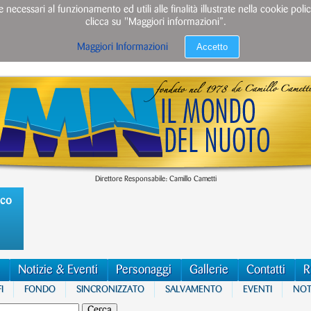
e necessari al funzionamento ed utili alle finalità illustrate nella cookie po
clicca su "Maggiori informazioni”.
Accetto
Maggiori Informazioni
Direttore Responsabile: Camillo Cametti
ico
Notizie & Eventi
Personaggi
Gallerie
Contatti
R
I
FONDO
SINCRONIZZATO
SALVAMENTO
EVENTI
NOTI