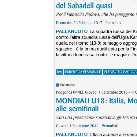
del Sabadell quasi
Per il Plebiscito Padova, che ha pareggiato i
Domenica 26 Febbraio 2017
Permalink
PALLANUOTO
La squadra russa del Kin
contro l’altra squadra russa dell’Ugra Ka
quella del ritorno (13-9; punteggio aggreg
squadre - è ​​la prima qualificata per la
la vittoria fuori casa contro le magiare D
len
EUROLEGA FEMMINILE
PLEBISCITO PADOVA
Pallanuoto
Podgorica (MNE), Giovedì 1 Settembre 2016 – III 
MONDIALI U18: Italia, Mo
alle semifinali
Con una prestazione superlativa gli Azzurri b
Giovedì 1 Settembre 2016
Permalink
PALLANUOTO
L’Italia accede alle sem