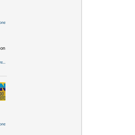
one
con
e...
one