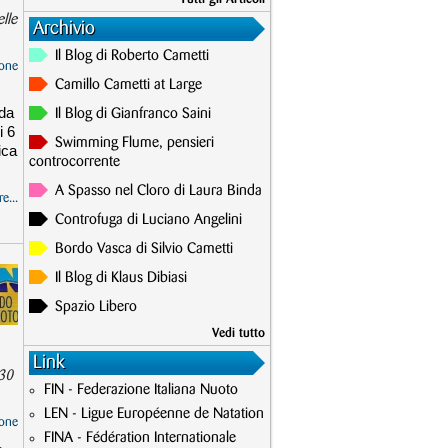
lle
Archivio
Il Blog di Roberto Cametti
one
Camillo Cametti at Large
ada
Il Blog di Gianfranco Saini
i 6
Swimming Flume, pensieri
ica
controcorrente
A Spasso nel Cloro di Laura Binda
e...
Controfuga di Luciano Angelini
Bordo Vasca di Silvio Cametti
Il Blog di Klaus Dibiasi
Spazio Libero
Vedi tutto
Link
.30
FIN - Federazione Italiana Nuoto
LEN - Ligue Européenne de Natation
one
FINA - Fédération Internationale