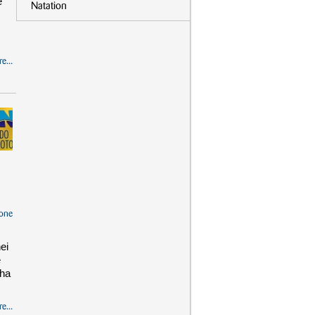
e
Natation
e...
one
ei
e
 ha
e...