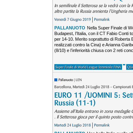
In semifinale il Setterosa se la vedrà con la
altre partite la Russia annienta l’Ungheria me
Venerdì 7 Giugno 2019
Permalink
PALLANUOTO
Nella Super Finale di W
Budapest, l’Italia, con il CT Fabio Conti 
per 14-10. Merito soprattutto di Roberta B
realizzati contro la Cina) e Arianna Garib
(8/10) e l'inferiorità chiusa con 2 reti con
Super Finale di World League femminile FINA
QUA
Pallanuoto
| LEN
Barcellona, Martedì 24 Luglio 2018 – Campionati
EURO 11 /UOMINI 5: Setteb
Russia (11-1)
Assieme all’Italia entrano in zona medaglie C
. Il Setterosa gioca per il quinto posto con
Martedì 24 Luglio 2018
Permalink