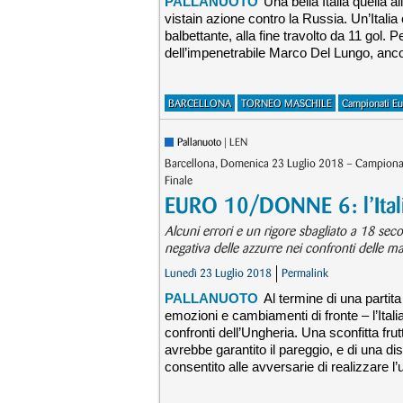
PALLANUOTO
Una bella Italia quella
vistain azione contro la Russia. Un’Itali
balbettante, alla fine travolto da 11 gol. 
dell’impenetrabile Marco Del Lungo, ancor
BARCELLONA
TORNEO MASCHILE
Campionati Eu
Pallanuoto
| LEN
Barcellona, Domenica 23 Luglio 2018 – Campionat
Finale
EURO 10/DONNE 6: l’Itali
Alcuni errori e un rigore sbagliato a 18 seco
negativa delle azzurre nei confronti delle ma
Lunedì 23 Luglio 2018
Permalink
PALLANUOTO
Al termine di una partit
emozioni e cambiamenti di fronte – l’Itali
confronti dell’Ungheria. Una sconfitta frutt
avrebbe garantito il pareggio, e di una di
consentito alle avversarie di realizzare l’u