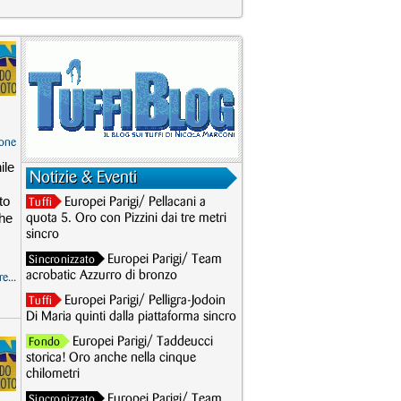
one
ile
Notizie & Eventi
to
Europei Parigi/ Pellacani a
Tuffi
che
quota 5. Oro con Pizzini dai tre metri
sincro
Europei Parigi/ Team
Sincronizzato
acrobatic Azzurro di bronzo
e...
Europei Parigi/ Pelligra-Jodoin
Tuffi
Di Maria quinti dalla piattaforma sincro
Europei Parigi/ Taddeucci
Fondo
storica! Oro anche nella cinque
chilometri
Europei Parigi/ Team
Sincronizzato