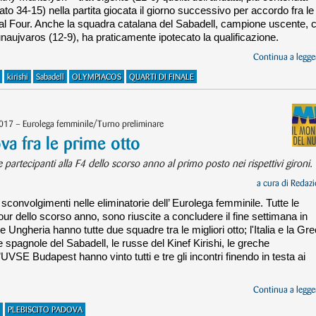
ato 34-15) nella partita giocata il giorno successivo per accordo fra le
 Final Four. Anche la squadra catalana del Sabadell, campione uscente, 
unaujvaros (12-9), ha praticamente ipotecato la qualificazione.
Continua a legger
kirishi
Sabadell
OLYMPIACOS
QUARTI DI FINALE
017 – Eurolega femminile/Turno preliminare
 fra le prime otto
artecipanti alla F4 dello scorso anno al primo posto nei rispettivi gironi.
a cura di
Redazi
 sconvolgimenti nelle eliminatorie dell’ Eurolega femminile. Tutte le
our dello scorso anno, sono riuscite a concludere il fine settimana in
e Ungheria hanno tutte due squadre tra le migliori otto; l'Italia e la Gre
 spagnole del Sabadell, le russe del Kinef Kirishi, le greche
UVSE Budapest hanno vinto tutti e tre gli incontri finendo in testa ai
Continua a legger
PLEBISCITO PADOVA