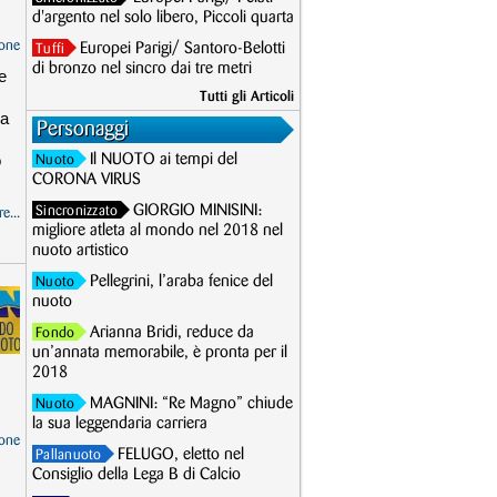
d'argento nel solo libero, Piccoli quarta
one
Europei Parigi/ Santoro-Belotti
Tuffi
di bronzo nel sincro dai tre metri
e
Tutti gli Articoli
za
Personaggi
o
Il NUOTO ai tempi del
Nuoto
CORONA VIRUS
GIORGIO MINISINI:
Sincronizzato
e...
migliore atleta al mondo nel 2018 nel
nuoto artistico
Pellegrini, l’araba fenice del
Nuoto
nuoto
Arianna Bridi, reduce da
Fondo
un’annata memorabile, è pronta per il
2018
MAGNINI: “Re Magno” chiude
Nuoto
la sua leggendaria carriera
one
FELUGO, eletto nel
Pallanuoto
Consiglio della Lega B di Calcio