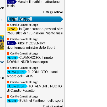
Massi e il triathlon, attrazione
Altro
fatale
con
Tutti gli Articoli
Ultimi Articoli
e...
Camillo Cametti at Large
In Qatar saranno presenti oltre
Eventi
2600 atleti di 190 nazioni. Niente russi
Camillo Cametti at Large
KIRSTY COVENTRY
Altro
riconfermata ministro dello Sport
Camillo Cametti at Large
CLAMOROSO, il nuoto
Nuoto
DOWN UNDER è sottosopra
one
Camillo Cametti at Large
EURONUOTO, i tanti
Nuoto
| LEN
record dell’ITALIA
cia
Camillo Cametti at Large
TOTALMENTE NUOTO
Nuoto
| Libri
di Claudio Rossetto
Camillo Cametti at Large
e...
BUBI nel Pantheon dello sport
Nuoto
Tutti gli Articoli