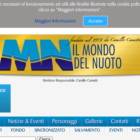
e necessari al funzionamento ed utili alle finalità illustrate nella cookie po
clicca su "Maggiori informazioni”.
Accetto
Maggiori Informazioni
Direttore Responsabile: Camillo Cametti
ico
Notizie & Eventi
Personaggi
Gallerie
Contatti
R
I
FONDO
SINCRONIZZATO
SALVAMENTO
EVENTI
NOTI