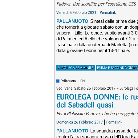
Padova, due sconfitte per l’esordiente CSS
Venerdì 5 Febbraio 2021
Permalink
PALLANUOTO
Sintesi delle prime due
che tornerà a giocare sabato con un dop
supera il Lille. Le etnee, subito avanti 
di Palmieri ed Aiello che valgono il 7-2 a
trascinate dalla quaterna di Marletta (in c
dalla giovane Leone per il 13-4 finale.
EUROLEGA FEMMINILE
PRIMA E SECONDA GIOR
Pallanuoto
| LEN
Sedi Varie, Sabato 25 Febbraio 2017 – Eurolega Fe
EUROLEGA DONNE: le russe
del Sabadell quasi
Per il Plebiscito Padova, che ha pareggiato i
Domenica 26 Febbraio 2017
Permalink
PALLANUOTO
La squadra russa del Kin
contro l’altra squadra russa dell’Ugra Ka