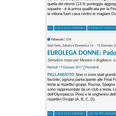
quella del ritorno (13-9; punteggio aggreg
squadre - è ​​la prima qualificata per la
la vittoria fuori casa contro le magiare D
len
EUROLEGA FEMMINILE
PLEBISCITO PADOVA
Pallanuoto
| LEN
Sedi Varie, Sabato e Domenica 14 – 15 Gennaio 2
EUROLEGA DONNE: Padova
Semaforo rosso per Messina e Bogliasco. Le p
Martedì 17 Gennaio 2017
Permalink
PALLANUOTO
Non ci sono stati grandi
favorite, ognuna partecipante alle Final F
testa ai rispettivi gruppi. Russia, Spagna 
sono rappresentate da un club a testa. Le
dell’Olympiacos Pireo e le ungheresi dell’
rispettivi Gruppi (A, B, C, D).
len
EUROLEGA FEMMINILE
GIRONI PRELIMINARI