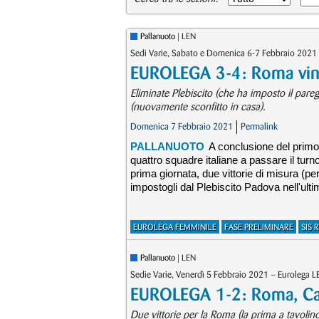
Pallanuoto
| LEN
Sedi Varie, Sabato e Domenica 6-7 Febbraio 2021 
EUROLEGA 3-4: Roma vince
Eliminate Plebiscito (che ha imposto il pare
(nuovamente sconfitto in casa).
Domenica 7 Febbraio 2021
Permalink
PALLANUOTO
A conclusione del primo 
quattro squadre italiane a passare il turno 
prima giornata, due vittorie di misura (pe
impostogli dal Plebiscito Padova nell'ulti
EUROLEGA FEMMINILE
FASE PRELIMINARE
SIS
Pallanuoto
| LEN
Sedie Varie, Venerdì 5 Febbraio 2021 – Eurolega L
EUROLEGA 1-2: Roma, Cat
Due vittorie per la Roma (la prima a tavolino