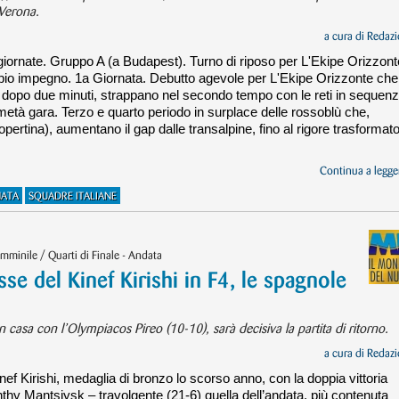
 Verona.
a cura di
Redazi
 giornate. Gruppo A (a Budapest). Turno di riposo per L'Ekipe Orizzont
pio impegno. 1a Giornata. Debutto agevole per L'Ekipe Orizzonte che
3-0 dopo due minuti, strappano nel secondo tempo con le reti in sequen
 metà gara. Terzo e quarto periodo in surplace delle rossoblù che,
opertina), aumentano il gap dalle transalpine, fino al rigore trasformat
Continua a legger
NATA
SQUADRE ITALIANE
mminile / Quarti di Finale - Andata
 del Kinef Kirishi in F4, le spagnole
n casa con l’Olympiacos Pireo (10-10), sarà decisiva la partita di ritorno.
a cura di
Redazi
ef Kirishi, medaglia di bronzo lo scorso anno, con la doppia vittoria
nthy Mantsiysk – travolgente (21-6) quella dell’andata, più contenuta