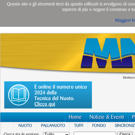
Questo sito o gli strumenti terzi da questo utilizzati si avvalgono di cook
saperne di più o negare il consenso a tut
Maggiori I
Direttore
È online il numero unico
2024 della
Tecnica del Nuoto.
Clicca qui
Home
Notizie & Eventi
P
NUOTO
PALLANUOTO
TUFFI
FONDO
SINCRONI
Cerca tra le sezioni: