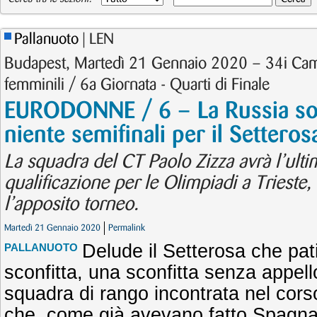
Pallanuoto
| LEN
Budapest, Martedì 21 Gennaio 2020 – 34i Cam
femminili / 6a Giornata - Quarti di Finale
EURODONNE / 6 – La Russia sovra
niente semifinali per il Setteros
La squadra del CT Paolo Zizza avrà l’ultim
qualificazione per le Olimpiadi a Trieste
l’apposito torneo.
Martedì 21 Gennaio 2020
Permalink
Delude il Setterosa che pat
PALLANUOTO
sconfitta, una sconfitta senza appell
squadra di rango incontrata nel cors
che, come già avevano fatto Spagna