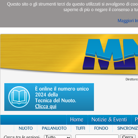
Questo sito o gli strumenti terzi da questo utilizzati si avvalgono di cook
saperne di più o negare il consenso a tut
Maggiori I
Direttore
È online il numero unico
2024 della
Tecnica del Nuoto.
Clicca qui
Home
Notizie & Eventi
P
NUOTO
PALLANUOTO
TUFFI
FONDO
SINCRONI
Cerca tra le sezioni: