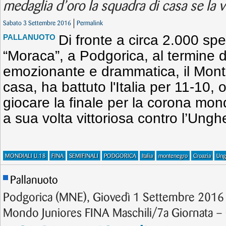
medaglia d’oro la squadra di casa se la v
Sabato 3 Settembre 2016
Permalink
Di fronte a circa 2.000 spet
PALLANUOTO
“Moraca”, a Podgorica, al termine d
emozionante e drammatica, il Mont
casa, ha battuto l'Italia per 11-10, o
giocare la finale per la corona mon
a sua volta vittoriosa contro l’Unghe
MONDIALI U.18
FINA
SEMIFINALI
PODGORICA
Italia
montenegro
Croazia
Ung
Pallanuoto
Podgorica (MNE), Giovedì 1 Settembre 2016 –
Mondo Juniores FINA Maschili/7a Giornata – Q