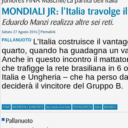
Juniores FINA Maschili/La partita dell’Italia
MONDIALI JR: l’Italia travolge il
Eduardo Manzi realizza altre sei reti.
Sabato 27 Agosto 2016
Permalink
L’Italia costruisce il vanta
PALLANUOTO
quarto, quando ha guadagna un van
Anche in questo incontro il mattat
che trafigge la rete brasiliana in 6 
Italia e Ungheria – che ha perso d
deciderà il vincitore del Gruppo B.
FINA
MONDIALI JUNIORES
Seconda Giornata
PODGORICA
Italia
BRASILE
Pallanuoto