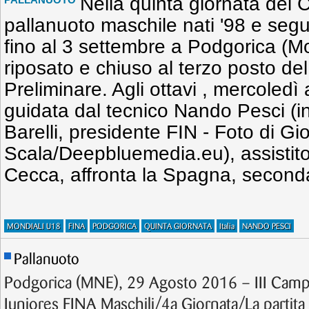
Nella quinta giornata dei 
pallanuoto maschile nati '98 e seg
fino al 3 settembre a Podgorica (Mo
riposato e chiuso al terzo posto de
Preliminare. Agli ottavi , mercoledì a
guidata dal tecnico Nando Pesci (i
Barelli, presidente FIN - Foto di Gi
Scala/Deepbluemedia.eu), assistit
Cecca, affronta la Spagna, second
MONDIALI U18
FINA
PODGORICA
QUINTA GIORNATA
Italia
NANDO PESCI
Pallanuoto
Podgorica (MNE), 29 Agosto 2016 – III Camp
Juniores FINA Maschili/4a Giornata/La partita d