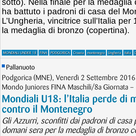
sotto). Nella finale per la medaglia
ha battuto i padroni di casa del M
L’Ungheria, vincitrice sull’Italia per
la medaglia di bronzo (copertina).
MONDIALI UNDER 18
FINA
PODGORICA
Croazia
montenegro
Ungheria
Italia
Pallanuoto
Podgorica (MNE), Venerdì 2 Settembre 2016 –
Mondo Juniores FINA Maschili/8a Giornata – 
Mondiali U18: l’Italia perde di 
contro il Montenegro
Gli Azzurri, sconfitti dai padroni di cas
domani sera per la medaglia di bronzo co