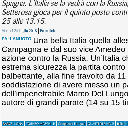
Spagna. L’Italia se la vedrà con la Russia,
Setterosa gioca per il quinto posto con
25 alle 13.15.
Martedì 24 Luglio 2018
Permalink
Una bella Italia quella all
PALLANUOTO
Campagna e dal suo vice Amedeo P
azione contro la Russia. Un’Italia 
estrema sicurezza la partita contro
balbettante, alla fine travolto da 11 
soddisfazione di avere messo un pa
dell’impenetrabile Marco Del Lungo
autore di grandi parate (14 su 15 ti
BARCELLONA
TORNEO MASCHILE
Campionati Europei
QUARTI DI FINALE
Italia
r