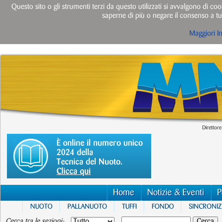
Questo sito o gli strumenti terzi da questo utilizzati si avvalgono di cook
saperne di più o negare il consenso a tut
Maggiori I
Direttore
È online il numero unico
2024 della
Tecnica del Nuoto.
Clicca qui
Home
Notizie & Eventi
P
NUOTO
PALLANUOTO
TUFFI
FONDO
SINCRONI
Cerca tra le sezioni: