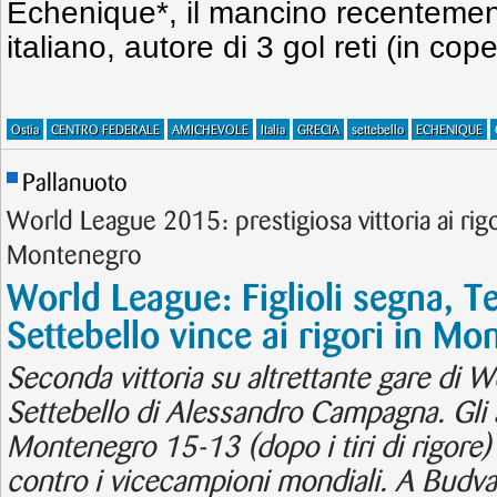
Echenique*, il mancino recentemen
italiano, autore di 3 gol reti (in cope
Ostia
CENTRO FEDERALE
AMICHEVOLE
Italia
GRECIA
settebello
ECHENIQUE
Pallanuoto
World League 2015: prestigiosa vittoria ai rigo
Montenegro
World League: Figlioli segna, T
Settebello vince ai rigori in M
Seconda vittoria su altrettante gare di W
Settebello di Alessandro Campagna. Gli a
Montenegro 15-13 (dopo i tiri di rigore) ne
contro i vicecampioni mondiali. A Budva,