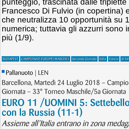
punteggio, trascinata dalle triplette d
Francesco Di Fulvio (in copertina) e
che neutralizza 10 opportunità su 15
numerica; tuttavia gli azzurri sono 
più (1/9).
BUDAPEST
CAMPIONATI EUROPEI MASCHILI
Seconda Giornata
Italia
francia
di ful
Pallanuoto
| LEN
Barcellona, Martedì 24 Luglio 2018 – Campio
Giornata – 33° Torneo Maschile/5a Giornata
EURO 11 /UOMINI 5: Settebello i
con la Russia (11-1)
Assieme all’Italia entrano in zona medagl