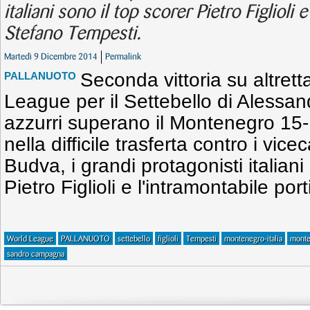
italiani sono il top scorer Pietro Figlioli 
Stefano Tempesti.
Martedì 9 Dicembre 2014
Permalink
Seconda vittoria su altrett
PALLANUOTO
League per il Settebello di Alessa
azzurri superano il Montenegro 15-13
nella difficile trasferta contro i vic
Budva, i grandi protagonisti italiani
Pietro Figlioli e l'intramontabile po
World League
PALLANUOTO
settebello
figlioli
Tempesti
montenegro-italia
monte
sandro campagna