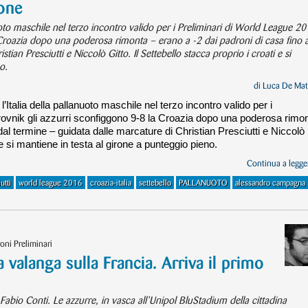
rone
uoto maschile nel terzo incontro valido per i Preliminari di World League 20
Croazia dopo una poderosa rimonta – erano a -2 dai padroni di casa fino a
tian Presciutti e Niccolò Gitto. Il Settebello stacca proprio i croati e si
o.
di
Luca De Mat
Italia della pallanuoto maschile nel terzo incontro valido per i
ovnik gli azzurri sconfiggono 9-8 la Croazia dopo una poderosa rimo
 dal termine – guidata dalle marcature di Christian Presciutti e Niccolò
i e si mantiene in testa al girone a punteggio pieno.
Continua a legger
utti
world league 2016
croazia-italia
settebello
PALLANUOTO
alessandro campagna
oni Preliminari
valanga sulla Francia. Arriva il primo
 Fabio Conti. Le azzurre, in vasca all’Unipol BluStadium della cittadina