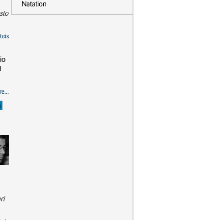
Natation
sto
teis
io
d
e...
i
ri