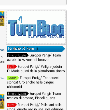
Notizie & Eventi
one
Europei Parigi/ Team
Sincronizzato
chi
acrobatic Azzurro di bronzo
ioni
Europei Parigi/ Pelligra-Jodoin
Tuffi
Di Maria quinti dalla piattaforma sincro
e...
Europei Parigi/ Taddeucci
Fondo
storica! Oro anche nella cinque
chilometri
Europei Parigi/ Team
Sincronizzato
tecnico di bronzo, Piccoli quarta
Europei Parigi/ Pellacani nella
Tuffi
storia, quarto oro in una sola edizione