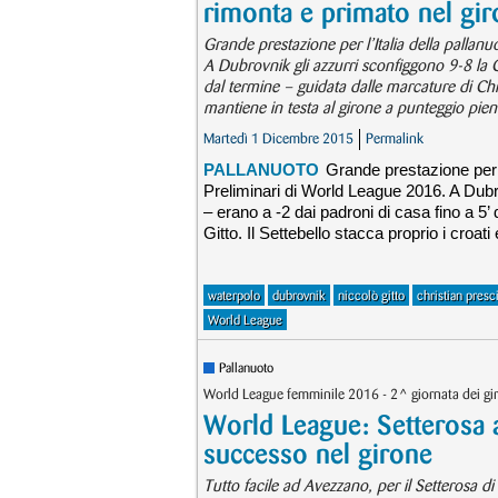
rimonta e primato nel gi
Grande prestazione per l’Italia della pallan
A Dubrovnik gli azzurri sconfiggono 9-8 la 
dal termine – guidata dalle marcature di Chris
mantiene in testa al girone a punteggio pien
Martedì 1 Dicembre 2015
Permalink
PALLANUOTO
Grande prestazione per l’
Preliminari di World League 2016. A Dubr
– erano a -2 dai padroni di casa fino a 5’
Gitto. Il Settebello stacca proprio i croat
waterpolo
dubrovnik
niccolò gitto
christian presci
World League
Pallanuoto
World League femminile 2016 - 2^ giornata dei gir
World League: Setterosa a 
successo nel girone
Tutto facile ad Avezzano, per il Setterosa di