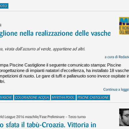
UOTO
i
iglione nella realizzazione delle vasche
, virata dall’azzurro al verde, appartiene ad altri.
a cura di
Redazi
tampa Piscine Castiglione il seguente comunicato stampa: Piscine
 progettazione di impianti natatori d’eccellenza, ha installato 18 vasche
petizioni di nuoto. Le gare di tuffi e pallanuoto sono invece ospitate i
ri.
Continua a legger
VASCHE
COLORAZIONE ACQUA
MYRTHA POOL
PISCINE CASTGLIONE
ld League 2016 maschile/Fase Preliminare – Terzo turno
 sfata il tabù-Croazia. Vittoria in