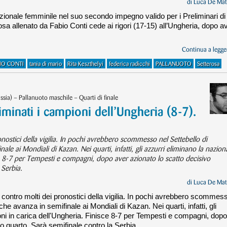
di
Luca De Mat
zionale femminile nel suo secondo impegno valido per i Preliminari di
a allenato da Fabio Conti cede ai rigori (17-15) all’Ungheria, dopo a
Continua a legger
IO CONTI
tania di mario
Rita Keszthelyi
federica radicchi
PALLANUOTO
Setterosa
ia) – Pallanuoto maschile – Quarti di finale
iminati i campioni dell’Ungheria (8-7).
onostici della vigilia. In pochi avrebbero scommesso nel Settebello di
e ai Mondiali di Kazan. Nei quarti, infatti, gli azzurri eliminano la nazion
ce 8-7 per Tempesti e compagni, dopo aver azionato lo scatto decisivo
 Serbia.
di
Luca De Mat
a contro molti dei pronostici della vigilia. In pochi avrebbero scommes
 avanza in semifinale ai Mondiali di Kazan. Nei quarti, infatti, gli
oni in carica dell'Ungheria. Finisce 8-7 per Tempesti e compagni, dopo
mo quarto. Sarà semifinale contro la Serbia.