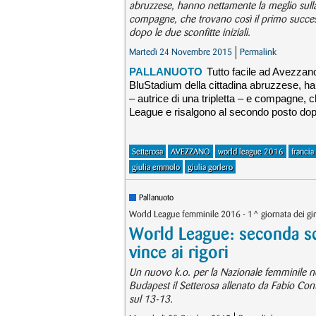
abruzzese, hanno nettamente la meglio sulla 
compagne, che trovano così il primo succes
dopo le due sconfitte iniziali.
Martedì 24 Novembre 2015
Permalink
PALLANUOTO
Tutto facile ad Avezzano
BluStadium della cittadina abruzzese, ha
– autrice di una tripletta – e compagne, 
League e risalgono al secondo posto dopo 
Setterosa
AVEZZANO
world league 2016
francia
giulia emmolo
giulia gorlero
Pallanuoto
World League femminile 2016 - 1^ giornata dei gir
World League: seconda sco
vince ai rigori
Un nuovo k.o. per la Nazionale femminile n
Budapest il Setterosa allenato da Fabio Cont
sul 13-13.