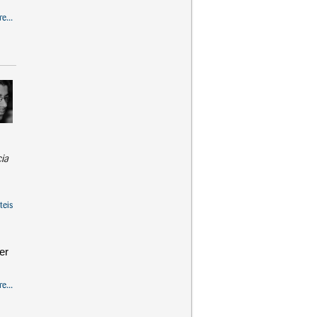
e...
cia
teis
er
e...