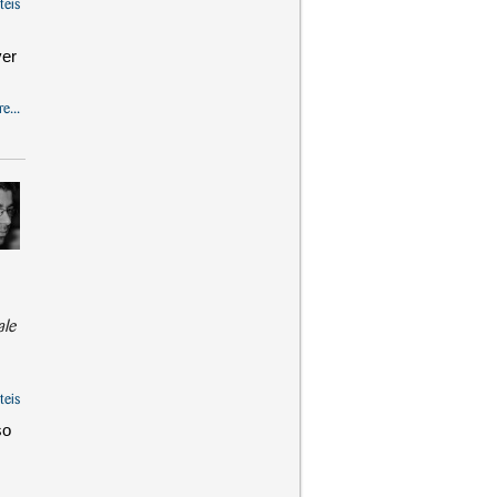
teis
ver
e...
ale
teis
so