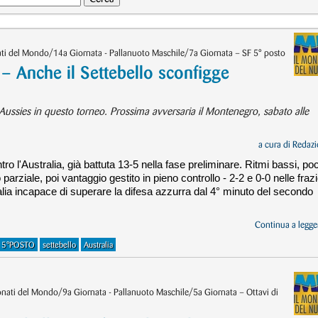
ti del Mondo/14a Giornata - Pallanuoto Maschile/7a Giornata – SF 5° posto
Anche il Settebello sconfigge
i Aussies in questo torneo. Prossima avversaria il Montenegro, sabato alle
a cura di
Redazi
ro l'Australia, già battuta 13-5 nella fase preliminare. Ritmi bassi, po
mo parziale, poi vantaggio gestito in pieno controllo - 2-2 e 0-0 nelle fraz
tralia incapace di superare la difesa azzurra dal 4° minuto del secondo
Continua a legger
 5°POSTO
settebello
Australia
ati del Mondo/9a Giornata - Pallanuoto Maschile/5a Giornata – Ottavi di