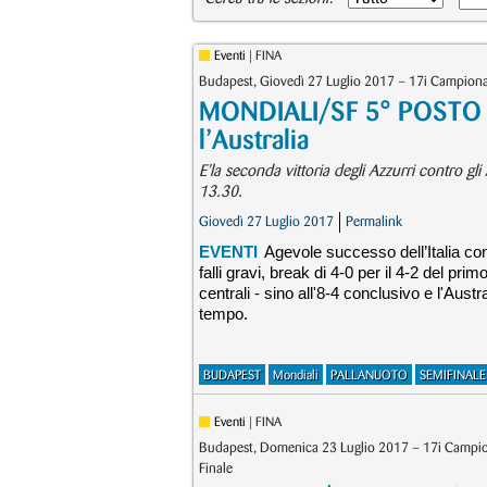
Eventi
| FINA
Budapest, Giovedì 27 Luglio 2017 – 17i Campiona
MONDIALI/SF 5° POSTO – 
l’Australia
E'la seconda vittoria degli Azzurri contro gl
13.30.
Giovedì 27 Luglio 2017
Permalink
EVENTI
Agevole successo dell’Italia cont
falli gravi, break di 4-0 per il 4-2 del pri
centrali - sino all'8-4 conclusivo e l'Aus
tempo.
BUDAPEST
Mondiali
PALLANUOTO
SEMIFINALE
Eventi
| FINA
Budapest, Domenica 23 Luglio 2017 – 17i Campion
Finale