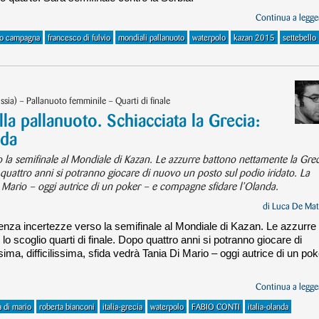
Continua a legger
ro campagna
francesco di fulvio
mondiali pallanuoto
waterpolo
kazan 2015
settebello
sia) – Pallanuoto femminile – Quarti di finale
lla pallanuoto. Schiacciata la Grecia:
nda
so la semifinale al Mondiale di Kazan. Le azzurre battono nettamente la Gre
 quattro anni si potranno giocare di nuovo un posto sul podio iridato. La
Di Mario – oggi autrice di un poker – e compagne sfidare l’Olanda.
di
Luca De Mat
senza incertezze verso la semifinale al Mondiale di Kazan. Le azzurre
o scoglio quarti di finale. Dopo quattro anni si potranno giocare di
ima, difficilissima, sfida vedrà Tania Di Mario – oggi autrice di un pok
Continua a legger
a di mario
roberta bianconi
italia-grecia
waterpolo
FABIO CONTI
italia-olanda