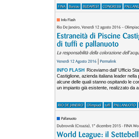
FINA
Bureau
BUDAPEST
CONGRESSI
PALLAN
Info Flash
Rio De Janeiro, Venerdì 12 agosto 2016 – Olimpiad
Estraneità di Piscine Cast
di tuffi e pallanuoto
La responsabilità della colorazione dell’acqua
Venerdì 12 Agosto 2016
Permalink
INFO FLASH
Riceviamo dall’ Ufficio S
Castiglione, azienda italiana leader nella
alcune delle quali stanno ospitando le com
un impianto già esistente, realizzato da alt
RIO DE JANEIRO
Olimpiadi
tuffi
PALLANUOTO
Pallanuoto
Dubrovnik (Croazia), 1° dicembre 2015 - FINA Wor
World League: il Settebello