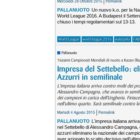
Mercoledì 28 Ottobre 2015
Permalink
PALLANUOTO
Un nuovo k.o. per la Na
World League 2016. A Budapest il Setteros
chiuso i tempi regolamentari sul 13-13.
World League
world league 2016
waterpolo
FAB
Pallanuoto
16esimi Campionati Mondiali di nuoto a Kazan (Russ
Impresa del Settebello: el
Azzurri in semifinale
L'impresa italiana arriva contro molti dei pr
Alessandro Campagna, che avanza in semifinal
dei campioni in carica dell'Ungheria. Finis
nell'ultimo quarto. Sarà semifinale contro la
Martedì 4 Agosto 2015
Permalink
PALLANUOTO
L'impresa italiana arriv
nel Settebello di Alessandro Campagna, che
azzurri eliminano la nazionale dei campi
aver azionato lo scatto decisivo nell'ulti