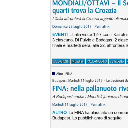
MONDIALI/OTTAVI – Il Sett
quarti trova la Croazia
L'Italia affronterà la Croazia argento olimpi
Domenica 23 Luglio 2017
Permalink
EVENTI
L’Italia vince 12-7 con il Kazaki
3 ciascuno, Di Fulvio e Bodegas, 2 ciascuno
finale e martedì sera, alle 22, affronterà 
BUDAPEST
Mondiali
PALLANUOTO
settebello
Altro
| FINA
Budapest, Martedì 11 luglio 2017 – Le decisioni d
FINA: nella pallanuoto riv
A Budapest anche i Mondiali juniores di nuo
Martedì 11 Luglio 2017
Permalink
ALTRO
La FINA ha rilasciato un comunic
Budapest. Lo pubblichiamo di seguito.