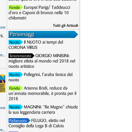
Europei Parigi/ Taddeucci
Fondo
d'oro e Caponi di bronzo nella 10
chilometri
Tutti gli Articoli
one
Personaggi
i,
Il NUOTO ai tempi del
Nuoto
CORONA VIRUS
e...
GIORGIO MINISINI:
Sincronizzato
migliore atleta al mondo nel 2018 nel
nuoto artistico
Pellegrini, l’araba fenice del
Nuoto
nuoto
Arianna Bridi, reduce da
Fondo
un’annata memorabile, è pronta per il
2018
MAGNINI: “Re Magno” chiude
Nuoto
one
la sua leggendaria carriera
FELUGO, eletto nel
Pallanuoto
Consiglio della Lega B di Calcio
e...