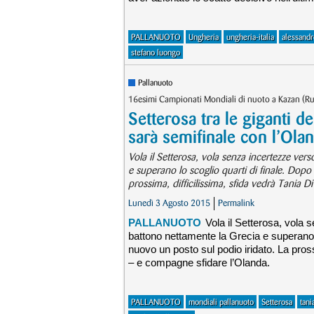
PALLANUOTO
Ungheria
ungheria-italia
alessand
stefano luongo
Pallanuoto
16esimi Campionati Mondiali di nuoto a Kazan (Rus
Setterosa tra le giganti de
sarà semifinale con l’Ola
Vola il Setterosa, vola senza incertezze ver
e superano lo scoglio quarti di finale. Dopo
prossima, difficilissima, sfida vedrà Tania 
Lunedì 3 Agosto 2015
Permalink
PALLANUOTO
Vola il Setterosa, vola 
battono nettamente la Grecia e superano l
nuovo un posto sul podio iridato. La pross
– e compagne sfidare l’Olanda.
PALLANUOTO
mondiali pallanuoto
Setterosa
tani