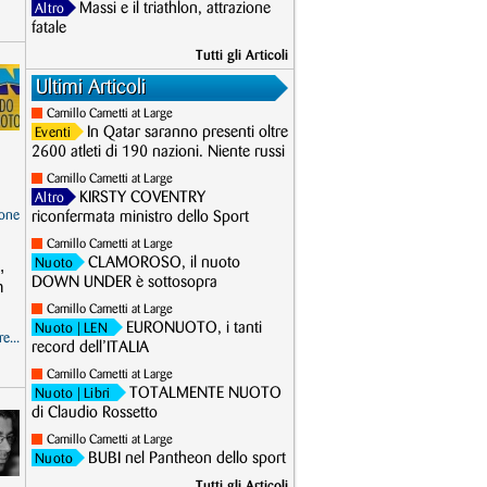
Massi e il triathlon, attrazione
Altro
fatale
Tutti gli Articoli
Ultimi Articoli
Camillo Cametti at Large
In Qatar saranno presenti oltre
Eventi
2600 atleti di 190 nazioni. Niente russi
Camillo Cametti at Large
KIRSTY COVENTRY
Altro
one
riconfermata ministro dello Sport
Camillo Cametti at Large
CLAMOROSO, il nuoto
,
Nuoto
DOWN UNDER è sottosopra
n
Camillo Cametti at Large
EURONUOTO, i tanti
Nuoto
| LEN
e...
record dell’ITALIA
Camillo Cametti at Large
TOTALMENTE NUOTO
Nuoto
| Libri
di Claudio Rossetto
Camillo Cametti at Large
BUBI nel Pantheon dello sport
Nuoto
Tutti gli Articoli