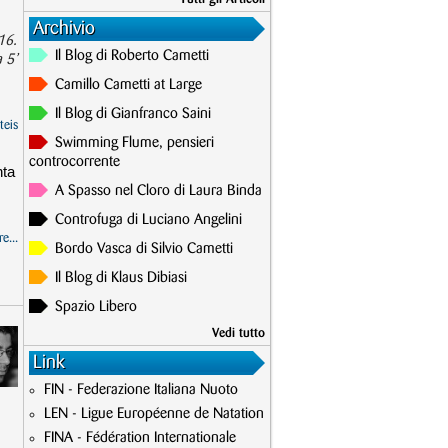
Archivio
16.
Il Blog di Roberto Cametti
 5’
Camillo Cametti at Large
Il Blog di Gianfranco Saini
teis
Swimming Flume, pensieri
controcorrente
nta
A Spasso nel Cloro di Laura Binda
Controfuga di Luciano Angelini
e...
Bordo Vasca di Silvio Cametti
Il Blog di Klaus Dibiasi
Spazio Libero
Vedi tutto
Link
FIN - Federazione Italiana Nuoto
LEN - Ligue Européenne de Natation
FINA - Fédération Internationale