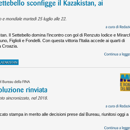
ebello sconfigge il Kazakistan, ai
co e mondiale martedì 25 luglio alle 22.
a cura di
Redazi
stan. Il Settebello domina l’incontro con gol di Renzuto Iodice e Mirarch
, Figlioli e Fondelli. Con questa vittoria l’Italia accede ai quarti di
la Croazia.
Continua a legger
KAZAKISTAN
el Bureau della FINA
oluzione rinviata
to sincronizzato, nel 2018.
a cura di
Redazi
ato stampa in merito alle decisioni prese dal Bureau, riunitosi oggi a
Continua a legger