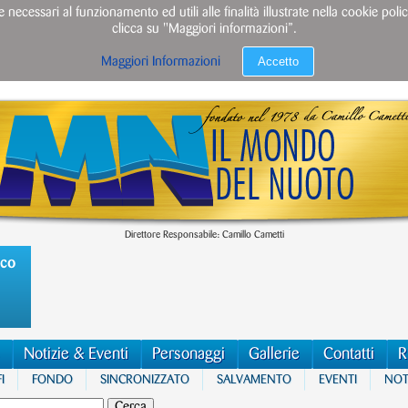
e necessari al funzionamento ed utili alle finalità illustrate nella cookie po
clicca su "Maggiori informazioni”.
Accetto
Maggiori Informazioni
Direttore Responsabile: Camillo Cametti
ico
Notizie & Eventi
Personaggi
Gallerie
Contatti
R
I
FONDO
SINCRONIZZATO
SALVAMENTO
EVENTI
NOTI