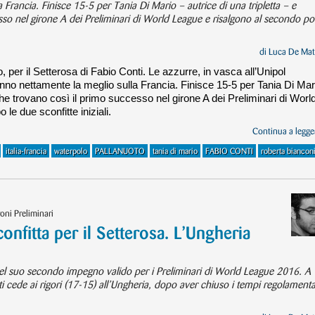
Francia. Finisce 15-5 per Tania Di Mario – autrice di una tripletta – e
so nel girone A dei Preliminari di World League e risalgono al secondo po
di
Luca De Mat
, per il Setterosa di Fabio Conti. Le azzurre, in vasca all’Unipol
nno nettamente la meglio sulla Francia. Finisce 15-5 per Tania Di Mar
che trovano così il primo successo nel girone A dei Preliminari di Worl
le due sconfitte iniziali.
Continua a legger
italia-francia
waterpolo
PALLANUOTO
tania di mario
FABIO CONTI
roberta biancon
oni Preliminari
nfitta per il Setterosa. L’Ungheria
el suo secondo impegno valido per i Preliminari di World League 2016. A
i cede ai rigori (17-15) all’Ungheria, dopo aver chiuso i tempi regolamenta