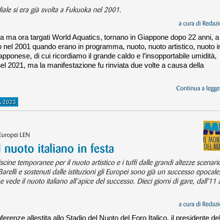
le si era già svolta a Fukuoka nel 2001.
a cura di
Redazi
a ma ora targati World Aquatics, tornano in Giappone dopo 22 anni, a
ro nel 2001 quando erano in programma, nuoto, nuoto artistico, nuoto i
giapponese, di cui ricordiamo il grande caldo e l’insopportabile umidità,
el 2021, ma la manifestazione fu rinviata due volte a causa della
Continua a legger
 2023
Europei LEN
nuoto italiano in festa
iscine temporanee per il nuoto artistico e i tuffi dalle grandi altezze scenari
relli e sostenuti dalle istituzioni gli Europei sono già un successo epocale
ede il nuoto italiano all’apice del successo. Dieci giorni di gare, dall'11 
a cura di
Redazi
erenze allestita allo Stadio del Nuoto del Foro Italico, il presidente del