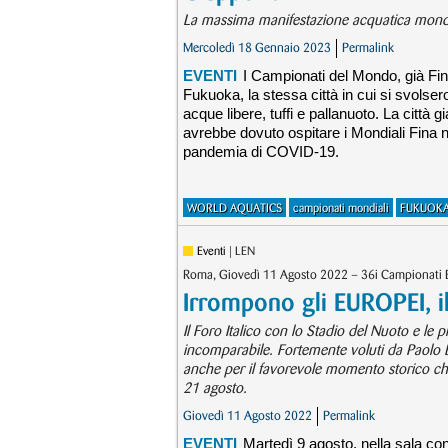
La massima manifestazione acquatica mondia
Mercoledì 18 Gennaio 2023
Permalink
EVENTI
I Campionati del Mondo, già Fin
Fukuoka, la stessa città in cui si svolse
acque libere, tuffi e pallanuoto. La città 
avrebbe dovuto ospitare i Mondiali Fina n
pandemia di COVID-19.
WORLD AQUATICS
campionati mondiali
FUKUOKA
Eventi
| LEN
Roma, Giovedì 11 Agosto 2022 – 36i Campionati 
Irrompono gli EUROPEI, il 
Il Foro Italico con lo Stadio del Nuoto e le p
incomparabile. Fortemente voluti da Paolo Ba
anche per il favorevole momento storico che v
21 agosto.
Giovedì 11 Agosto 2022
Permalink
EVENTI
Martedì 9 agosto, nella sala conf