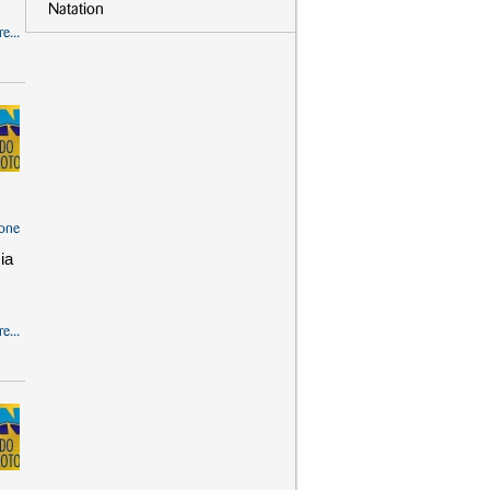
Natation
e...
one
ia
e...