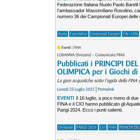
Federazione Italiana Nuoto Paolo Barelli h
l'ambassador Massimiliano Rosolino, cam
numero 36 dei Campionati Europei delle d
Roma
Foro Italico
Campionati Europei
FIN - LEN
Eventi
| FINA
LOSANNA (Svizzera) – Comunicato FINA
Pubblicati i PRINCIPI D
OLIMPICA per i Giochi di
La gare acquatiche sotto l’egida della FINA s
Lunedì 25 Luglio 2022
Permalink
EVENTI
Il 16 luglio, a poco meno di due 
FINA e il CIO hanno pubblicato gli Aquati
Parigi 2024. Ecco i punti salienti.
Olimpiadi
PARIGI 2024
Cio
FINA
PRINCIPI DE