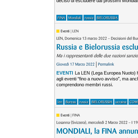
deciso di escludere dai prossimi Mondiali “
FINA
Mondiali
russia
BIELORUSSIA
Eventi
| LEN
LEN, Domenica 13 marzo 2022 – Decisioni del Bu
Russia e Bielorussia escl
Ma i rappresentanti delle due nazioni sanzi
Giovedì 17 Marzo 2022
Permalink
EVENTI
La LEN (Lega Europea Nuoto) ha 
agli eventi “fino a nuovo avviso”, ma an
comprendono membri russi.
len
Bureau
russia
BIELORUSSIA
ucraina
COMI
Eventi
| FINA
Losanna (Svizzera), mercoledì 2 Marzo 2022 – I 1
MONDIALI, la FINA annun