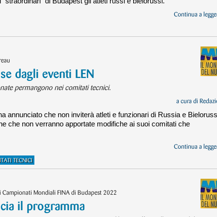
straordinari” di Budapest gli atleti russi e bielorussi.
Continua a legger
reau
use dagli eventi LEN
onate permangono nei comitati tecnici.
a cura di
Redazi
annunciato che non inviterà atleti e funzionari di Russia e Bieloruss
che che non verranno apportate modifiche ai suoi comitati che
Continua a legger
TATI TECNICI
9i Campionati Mondiali FINA di Budapest 2022
cia il programma