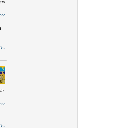
gno
one
t
e...
to
one
e...