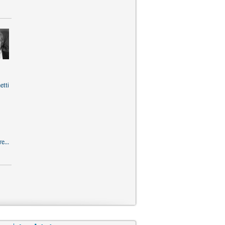
etti
e...