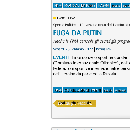
FINA
MONDIALI JUNIORES
KAZAN
russia
ucra
Eventi
| FINA
Sport e Politica – L’invasione russa dell’Ucraina 
FUGA DA PUTIN
Anche la FINA cancella gli eventi già progra
Venerdì 25 Febbraio 2022
Permalink
EVENTI
Il mondo dello sport ha condanna
(Comitato Internazionale Olimpico), dall
federazioni sportive internazionali e pers
dell’Ucraina da parte della Russia.
FINA
CANCELLAZIONE EVENTI
russia
ucraina
Notizie più vecchie...