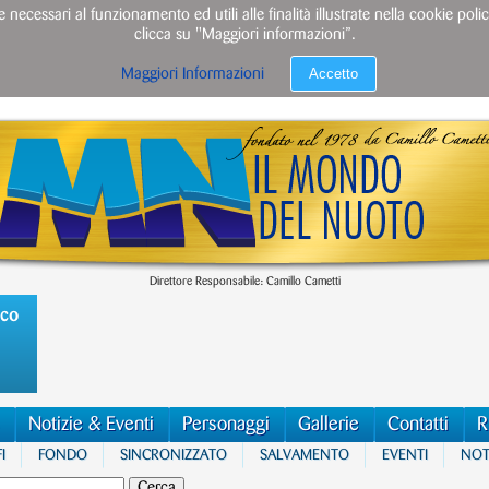
e necessari al funzionamento ed utili alle finalità illustrate nella cookie po
clicca su "Maggiori informazioni”.
Accetto
Maggiori Informazioni
Direttore Responsabile: Camillo Cametti
ico
Notizie & Eventi
Personaggi
Gallerie
Contatti
R
I
FONDO
SINCRONIZZATO
SALVAMENTO
EVENTI
NOTI