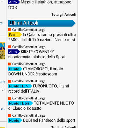
Massi e il triathlon, attrazione
Altro
fatale
Tutti gli Articoli
Ultimi Articoli
e...
Camillo Cametti at Large
In Qatar saranno presenti oltre
Eventi
2600 atleti di 190 nazioni. Niente russi
Camillo Cametti at Large
KIRSTY COVENTRY
Altro
riconfermata ministro dello Sport
Camillo Cametti at Large
CLAMOROSO, il nuoto
Nuoto
DOWN UNDER è sottosopra
Camillo Cametti at Large
one
EURONUOTO, i tanti
Nuoto
| LEN
 la
record dell’ITALIA
Camillo Cametti at Large
TOTALMENTE NUOTO
Nuoto
| Libri
di Claudio Rossetto
e...
Camillo Cametti at Large
BUBI nel Pantheon dello sport
Nuoto
Tutti gli Articoli