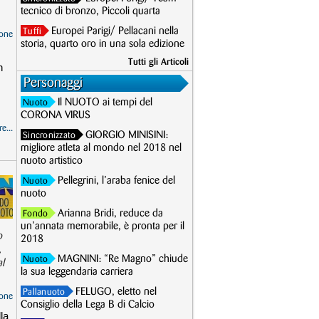
tecnico di bronzo, Piccoli quarta
Europei Parigi/ Pellacani nella
Tuffi
one
storia, quarto oro in una sola edizione
Tutti gli Articoli
n
Personaggi
Il NUOTO ai tempi del
Nuoto
CORONA VIRUS
e...
GIORGIO MINISINI:
Sincronizzato
migliore atleta al mondo nel 2018 nel
nuoto artistico
Pellegrini, l’araba fenice del
Nuoto
nuoto
Arianna Bridi, reduce da
Fondo
un’annata memorabile, è pronta per il
o
2018
,
MAGNINI: “Re Magno” chiude
Nuoto
al
la sua leggendaria carriera
FELUGO, eletto nel
Pallanuoto
one
Consiglio della Lega B di Calcio
la