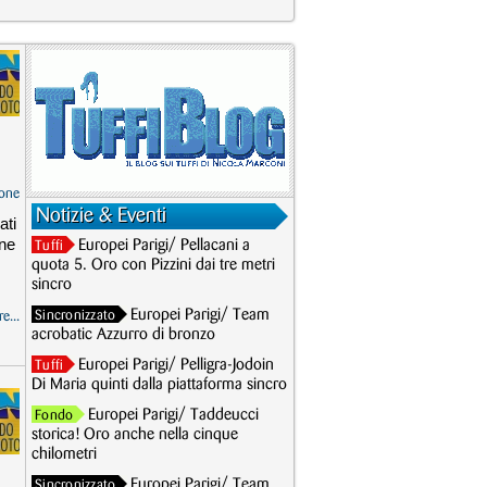
one
Notizie & Eventi
ati
one
Europei Parigi/ Pellacani a
Tuffi
quota 5. Oro con Pizzini dai tre metri
sincro
Europei Parigi/ Team
Sincronizzato
e...
acrobatic Azzurro di bronzo
Europei Parigi/ Pelligra-Jodoin
Tuffi
Di Maria quinti dalla piattaforma sincro
Europei Parigi/ Taddeucci
Fondo
storica! Oro anche nella cinque
chilometri
Europei Parigi/ Team
Sincronizzato