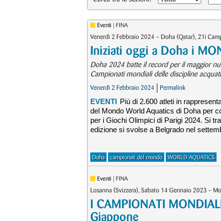
Eventi
| FINA
Venerdì 2 Febbraio 2024 – Doha (Qatar), 21i Cam
Iniziati oggi a Doha i MO
Doha 2024 batte il record per il maggior nu
Campionati mondiali delle discipline acquati
Venerdì 2 Febbraio 2024
Permalink
EVENTI
Più di 2.600 atleti in rappresen
del Mondo World Aquatics di Doha per comp
per i Giochi Olimpici di Parigi 2024. Si t
edizione si svolse a Belgrado nel settem
Doha
campionati del mondo
WORLD AQUATICS
Eventi
| FINA
Losanna (Svizzera), Sabato 14 Gennaio 2023 – Mo
I CAMPIONATI MONDIALI, o
Giappone