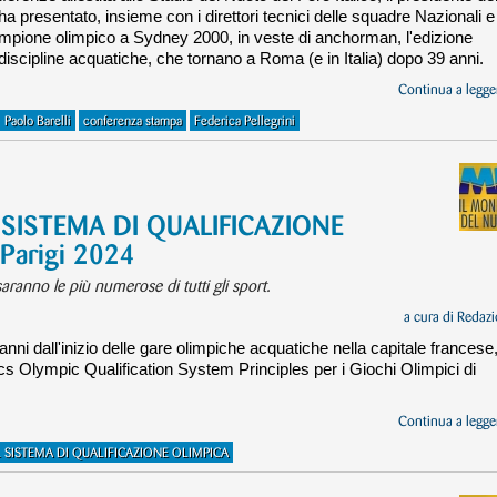
a presentato, insieme con i direttori tecnici delle squadre Nazionali e
pione olimpico a Sydney 2000, in veste di anchorman, l'edizione
iscipline acquatiche, che tornano a Roma (e in Italia) dopo 39 anni.
Continua a legger
Paolo Barelli
conferenza stampa
Federica Pellegrini
EL SISTEMA DI QUALIFICAZIONE
 Parigi 2024
aranno le più numerose di tutti gli sport.
a cura di
Redazi
anni dall'inizio delle gare olimpiche acquatiche nella capitale francese,
cs Olympic Qualification System Principles per i Giochi Olimpici di
Continua a legger
L SISTEMA DI QUALIFICAZIONE OLIMPICA