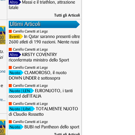
Massi e il triathlon, attrazione
Altro
fatale
Tutti gli Articoli
Ultimi Articoli
Camillo Cametti at Large
In Qatar saranno presenti oltre
Eventi
2600 atleti di 190 nazioni. Niente russi
Camillo Cametti at Large
ta.
KIRSTY COVENTRY
Altro
ei
riconfermata ministro dello Sport
Camillo Cametti at Large
one
CLAMOROSO, il nuoto
Nuoto
DOWN UNDER è sottosopra
 e
Camillo Cametti at Large
EURONUOTO, i tanti
Nuoto
| LEN
record dell’ITALIA
e...
Camillo Cametti at Large
TOTALMENTE NUOTO
Nuoto
| Libri
di Claudio Rossetto
Camillo Cametti at Large
BUBI nel Pantheon dello sport
Nuoto
Tutti gli Articoli