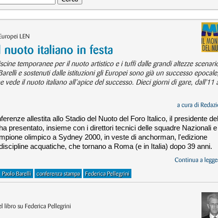
Europei LEN
nuoto italiano in festa
iscine temporanee per il nuoto artistico e i tuffi dalle grandi altezze scenari
relli e sostenuti dalle istituzioni gli Europei sono già un successo epocale
ede il nuoto italiano all’apice del successo. Dieci giorni di gare, dall'11 
a cura di
Redazi
erenze allestita allo Stadio del Nuoto del Foro Italico, il presidente del
a presentato, insieme con i direttori tecnici delle squadre Nazionali e
pione olimpico a Sydney 2000, in veste di anchorman, l'edizione
iscipline acquatiche, che tornano a Roma (e in Italia) dopo 39 anni.
Continua a legger
Paolo Barelli
conferenza stampa
Federica Pellegrini
 libro su Federica Pellegrini