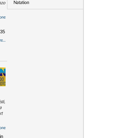
Natation
nzo
one
'35
e...
ti,
a
rt
one
in