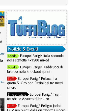
o
,
al
Notizie & Eventi
one
Europei Parigi/ Italia seconda
Fondo
la
nella staffetta 4x1500 mixed
Europei Parigi/ Taddeucci di
Fondo
bronzo nella knockout sprint
Europei Parigi/ Pellacani a
Tuffi
e...
quota 5. Oro con Pizzini dai tre metri
sincro
Europei Parigi/ Team
Sincronizzato
acrobatic Azzurro di bronzo
Europei Parigi/ Pelligra-Jodoin
Tuffi
Di Maria quinti dalla piattaforma sincro