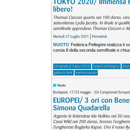
TOKYO 2020/ Immensa Fede
libero!
Thomas Ceccon quarto nei 100 dorso, vince i
statunitense Lydia Jacoby. In finale si qualif
semifinale approdano Thomas Ceccon e Aless
Martedì 27 Luglio 2021
Permalink
NUOTO
Federica Pellegrini realizza il 
corsia 8 della seconda semifinale e chiud
Olimpiadi di Tokyo 2020
Federica Pellegrini
thom
gabriele detti
martina carraro
Nuoto
Budapest, 17/23 maggio - 35i Campionati Europei
EUROPEI/ 3 ori con Benede
Simona Quadarella
Argento la finlandese Ida Hulkko nei 50 rana
Cassi Wild nei 200 dorso, bronzo l'unghere
l'ungherese Boglarka Kapas. Oro il russo Il