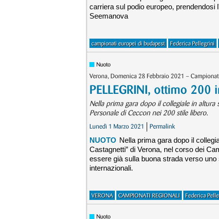
carriera sul podio europeo, prendendosi l
Seemanova
campionati europei di budapest
Federica Pellegrini
Nuoto
Verona, Domenica 28 Febbraio 2021 – Campionati
PELLEGRINI, ottimo 200 i
Nella prima gara dopo il collegiale in altura
Personale di Ceccon nei 200 stile libero.
Lunedì 1 Marzo 2021
Permalink
NUOTO
Nella prima gara dopo il collegia
Castagnetti” di Verona, nel corso dei Cam
essere già sulla buona strada verso uno s
internazionali.
VERONA
CAMPIONATI REGIONALI
Federica Pelle
Nuoto