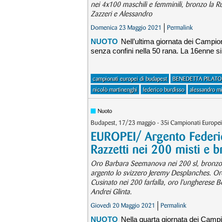
nei 4x100 maschili e femminili, bronzo la Ru
Zazzeri e Alessandro
Domenica 23 Maggio 2021
Permalink
NUOTO
Nell’ultima giornata dei Campio
senza confini nella 50 rana. La 16enne si
campionati europei di budapest
BENEDETTA PILATO
nicolò martinenghi
federico burdisso
alessandro mi
Nuoto
Budapest, 17/23 maggio - 35i Campionati Europei
EUROPEI/ Argento Federic
Razzetti nei 200 misti e 
Oro Barbara Seemanova nei 200 sl, bronzo 
argento lo svizzero Jeremy Desplanches. Oro 
Cusinato nei 200 farfalla, oro l'ungherese
Andrei Glinta.
Giovedì 20 Maggio 2021
Permalink
NUOTO
Nella quarta giornata dei Campio