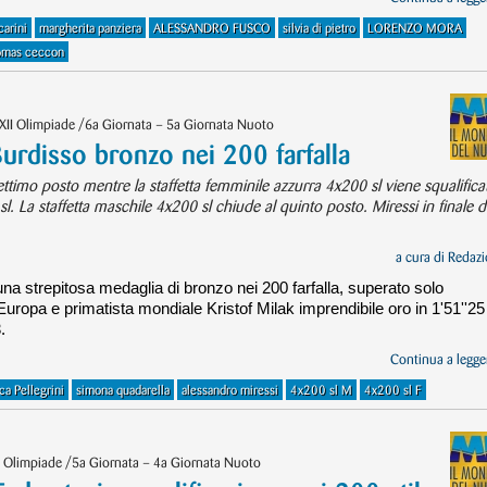
arini
margherita panziera
ALESSANDRO FUSCO
silvia di pietro
LORENZO MORA
omas ceccon
XXII Olimpiade /6a Giornata – 5a Giornata Nuoto
rdisso bronzo nei 200 farfalla
 settimo posto mentre la staffetta femminile azzurra 4x200 sl viene squalifica
 La staffetta maschile 4x200 sl chiude al quinto posto. Miressi in finale d
a cura di
Redazi
na strepitosa medaglia di bronzo nei 200 farfalla, superato solo
ropa e primatista mondiale Kristof Milak imprendibile oro in 1'51''25
.
Continua a legger
ca Pellegrini
simona quadarella
alessandro miressi
4x200 sl M
4x200 sl F
II Olimpiade /5a Giornata – 4a Giornata Nuoto