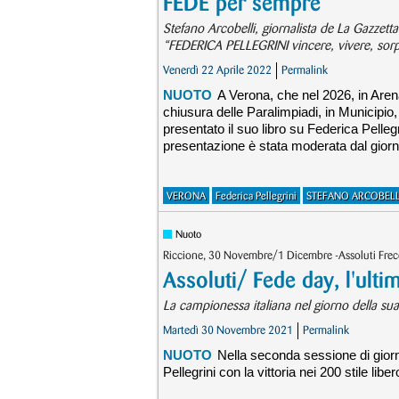
FEDE per sempre
Stefano Arcobelli, giornalista de La Gazzett
“FEDERICA PELLEGRINI vincere, vivere, sorpre
Venerdì 22 Aprile 2022
Permalink
NUOTO
A Verona, che nel 2026, in Arena
chiusura delle Paralimpiadi, in Municipio,
presentato il suo libro su Federica Pellegri
presentazione è stata moderata dal giorn
VERONA
Federica Pellegrini
STEFANO ARCOBELL
Nuoto
Riccione, 30 Novembre/1 Dicembre -Assoluti Frec
Assoluti/ Fede day, l'ulti
La campionessa italiana nel giorno della sua
Martedì 30 Novembre 2021
Permalink
NUOTO
Nella seconda sessione di giorn
Pellegrini con la vittoria nei 200 stile lib