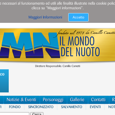
e necessari al funzionamento ed utili alle finalità illustrate nella cookie po
clicca su "Maggiori informazioni”.
Accetto
Maggiori Informazioni
Direttore Responsabile: Camillo Cametti
ico
Notizie & Eventi
Personaggi
Gallerie
Contatti
R
I
FONDO
SINCRONIZZATO
SALVAMENTO
EVENTI
NOTI