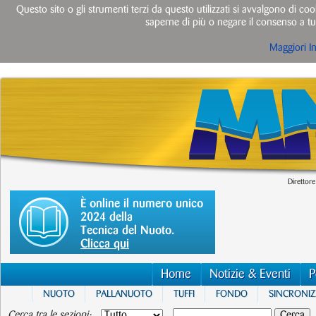
Questo sito o gli strumenti terzi da questo utilizzati si avvalgono di cook
saperne di più o negare il consenso a tut
Maggiori I
Direttore
È online il numero unico
2024 della
Tecnica del Nuoto.
Clicca qui
Home
Notizie & Eventi
P
NUOTO
PALLANUOTO
TUFFI
FONDO
SINCRONI
Cerca tra le sezioni: