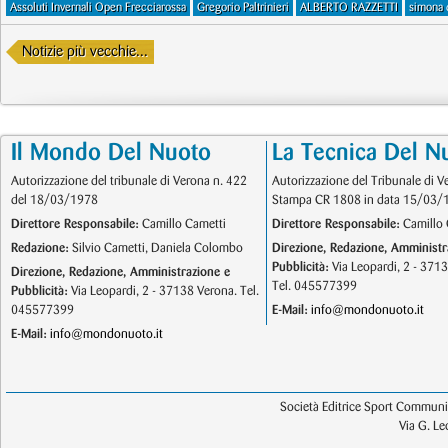
Assoluti Invernali Open Frecciarossa
Gregorio Paltrinieri
ALBERTO RAZZETTI
simona 
Notizie più vecchie...
Il Mondo Del Nuoto
La Tecnica Del N
Autorizzazione del tribunale di Verona n. 422
Autorizzazione del Tribunale di V
del 18/03/1978
Stampa CR 1808 in data 15/03/
Direttore Responsabile:
Camillo Cametti
Direttore Responsabile:
Camillo 
Redazione:
Silvio Cametti, Daniela Colombo
Direzione, Redazione, Amministr
Pubblicità:
Via Leopardi, 2 - 371
Direzione, Redazione, Amministrazione e
Tel. 045577399
Pubblicità:
Via Leopardi, 2 - 37138 Verona. Tel.
045577399
E-Mail:
info@mondonuoto.it
E-Mail:
info@mondonuoto.it
Società Editrice Sport Communic
Via G. L