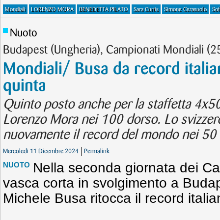
Mondiali
LORENZO MORA
BENEDETTA PILATO
Sara Curtis
Simone Cerasuolo
Sof
Nuoto
Budapest (Ungheria), Campionati Mondiali (
Mondiali/ Busa da record itali
quinta
Quinto posto anche per la staffetta 4x5
Lorenzo Mora nei 100 dorso. Lo svizzer
nuovamente il record del mondo nei 50 f
Mercoledì 11 Dicembre 2024
Permalink
Nella seconda giornata dei Ca
NUOTO
vasca corta in svolgimento a Budap
Michele Busa ritocca il record italia