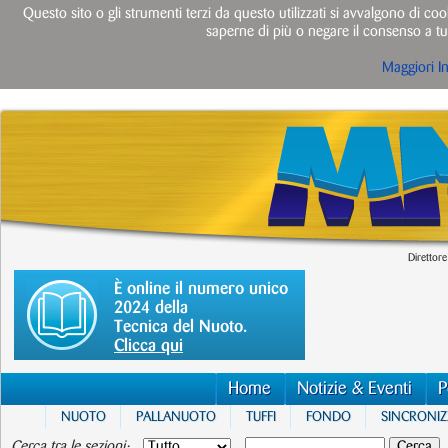
Questo sito o gli strumenti terzi da questo utilizzati si avvalgono di cook
saperne di più o negare il consenso a tut
Maggiori I
Direttore
È online il numero unico
2024 della
Tecnica del Nuoto.
Clicca qui
Home
Notizie & Eventi
P
NUOTO
PALLANUOTO
TUFFI
FONDO
SINCRONI
Cerca tra le sezioni: