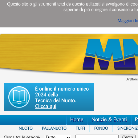
Questo sito o gli strumenti terzi da questo utilizzati si avvalgono di cook
saperne di più o negare il consenso a tut
Maggiori I
Direttore
È online il numero unico
2024 della
Tecnica del Nuoto.
Clicca qui
Home
Notizie & Eventi
P
NUOTO
PALLANUOTO
TUFFI
FONDO
SINCRONI
Cerca tra le sezioni: