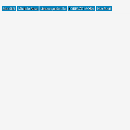
Mondiali
Michele Busa
simona quadarella
LORENZO MORA
Noè Ponti