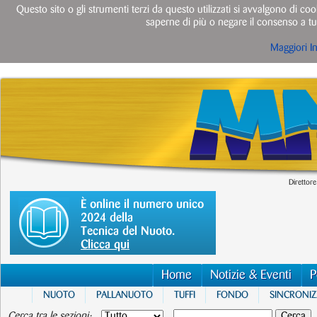
Questo sito o gli strumenti terzi da questo utilizzati si avvalgono di cook
saperne di più o negare il consenso a tut
Maggiori I
Direttore
È online il numero unico
2024 della
Tecnica del Nuoto.
Clicca qui
Home
Notizie & Eventi
P
NUOTO
PALLANUOTO
TUFFI
FONDO
SINCRONI
Cerca tra le sezioni: