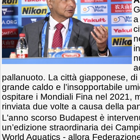
G
c
n
i
n
a
pallanuoto. La città giapponese, di 
grande caldo e l’insopportabile um
ospitare i Mondiali Fina nel 2021, 
rinviata due volte a causa della p
L'anno scorso Budapest è intervenu
un’edizione straordinaria dei Camp
World Aquatics - allora Federazione