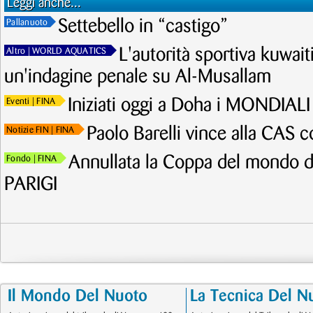
Leggi anche...
Settebello in “castigo”
Pallanuoto
L'autorità sportiva kuwait
Altro
| WORLD AQUATICS
un'indagine penale su Al-Musallam
Iniziati oggi a Doha i MONDIALI 
Eventi
| FINA
Paolo Barelli vince alla CAS 
Notizie FIN
| FINA
Annullata la Coppa del mondo di
Fondo
| FINA
PARIGI
Il Mondo Del Nuoto
La Tecnica Del N