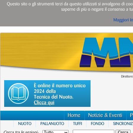
Questo sito o gli strumenti terzi da questo utilizzati si avvalgono di cook
saperne di più o negare il consenso a tut
Maggiori I
Direttore
È online il numero unico
2024 della
Tecnica del Nuoto.
Clicca qui
Home
Notizie & Eventi
P
NUOTO
PALLANUOTO
TUFFI
FONDO
SINCRONI
Cerca tra le sezioni: