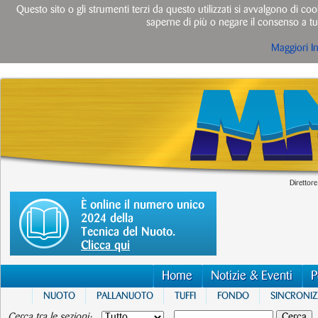
Questo sito o gli strumenti terzi da questo utilizzati si avvalgono di cook
saperne di più o negare il consenso a tut
Maggiori I
Direttore
È online il numero unico
2024 della
Tecnica del Nuoto.
Clicca qui
Home
Notizie & Eventi
P
NUOTO
PALLANUOTO
TUFFI
FONDO
SINCRONI
Cerca tra le sezioni: