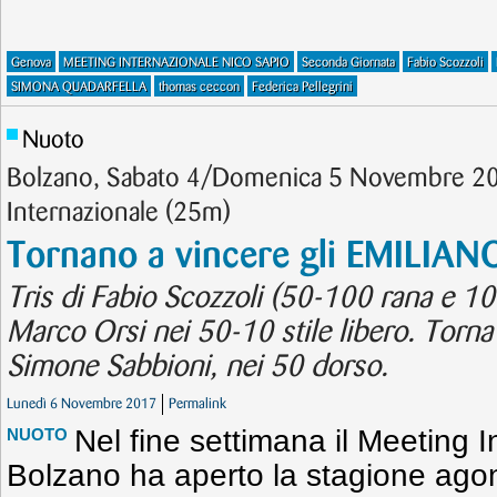
Genova
MEETING INTERNAZIONALE NICO SAPIO
Seconda Giornata
Fabio Scozzoli
SIMONA QUADARFELLA
thomas ceccon
Federica Pellegrini
Nuoto
Bolzano, Sabato 4/Domenica 5 Novembre 20
Internazionale (25m)
Tornano a vincere gli EMILI
Tris di Fabio Scozzoli (50-100 rana e 10
Marco Orsi nei 50-10 stile libero. Torn
Simone Sabbioni, nei 50 dorso.
Lunedì 6 Novembre 2017
Permalink
Nel fine settimana il Meeting I
NUOTO
Bolzano ha aperto la stagione agoni