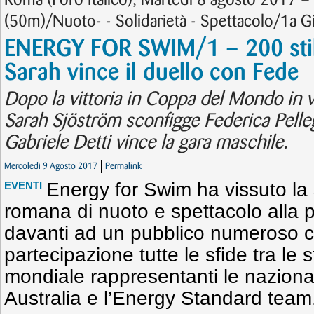
Roma (Foro Italico), Martedì 8 agosto 2017 
(50m)/Nuoto- - Solidarietà - Spettacolo/1a G
ENERGY FOR SWIM/1 – 200 stile
Sarah vince il duello con Fede
Dopo la vittoria in Coppa del Mondo in 
Sarah Sjöström sconfigge Federica Pelleg
Gabriele Detti vince la gara maschile.
Mercoledì 9 Agosto 2017
Permalink
Energy for Swim ha vissuto la
EVENTI
romana di nuoto e spettacolo alla pi
davanti ad un pubblico numeroso c
partecipazione tutte le sfide tra le 
mondiale rappresentanti le nazionali 
Australia e l’Energy Standard team