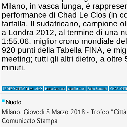
Milano, in vasca lunga, è rappresen
performance di Chad Le Clos (in c
farfalla. Il sudafricano, campione ol
a Londra 2012, al termine di una nu
1:55.06, miglior crono mondiale del
920 punti della Tabella FINA, e migli
meeting; tutti gli altri dietro, a oltr
minuti.
TROFEO CITTA' DI MILANO
Prima Giornata
chad le clos
Fabio Scozzoli
CHARLOTT
Nuoto
Milano, Giovedì 8 Marzo 2018 - Trofeo “Città
Comunicato Stampa