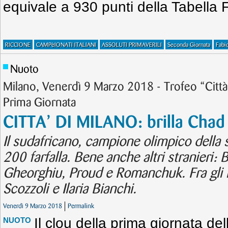
equivale a 930 punti della Tabella 
RICCIONE
CAMPèIONATI ITALIANI
ASSOLUTI PRIMAVERILI
Seconda Giornata
Fabi
Nuoto
Milano, Venerdì 9 Marzo 2018 - Trofeo “Città
Prima Giornata
CITTA’ DI MILANO: brilla Chad
Il sudafricano, campione olimpico della s
200 farfalla. Bene anche altri stranieri:
Gheorghiu, Proud e Romanchuk. Fra gli it
Scozzoli e Ilaria Bianchi.
Venerdì 9 Marzo 2018
Permalink
Il clou della prima giornata dell
NUOTO