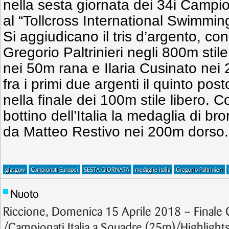
nella sesta giornata dei 34i Campio
al “Tollcross International Swimmin
Si aggiudicano il tris d’argento, co
Gregorio Paltrinieri negli 800m stil
nei 50m rana e Ilaria Cusinato nei
fra i primi due argenti il quinto pos
nella finale dei 100m stile libero. 
bottino dell’Italia la medaglia di br
da Matteo Restivo nei 200m dorso.
glasgow
Campionati Europei
SESTA GIORNATA
medaglie italia
Gregorio Paltrinieri
Nuoto
Riccione, Domenica 15 Aprile 2018 – Finale
/Campionati Italia a Squadre (25m)/Highlight