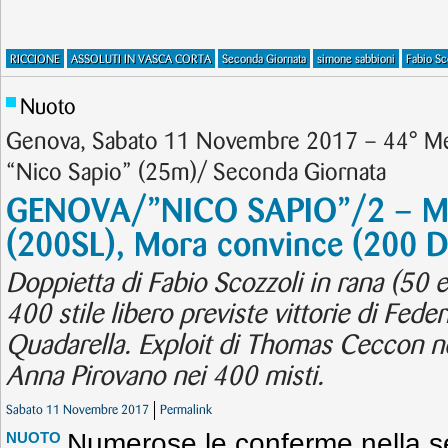
RICCIONE
ASSOLUTI IN VASCA CORTA
Seconda Giornata
simone sabbioni
Fabio Sc
Nuoto
Genova, Sabato 11 Novembre 2017 – 44° Mee
“Nico Sapio” (25m)/ Seconda Giornata
GENOVA/”NICO SAPIO”/2 – Magn
(200SL), Mora convince (200 
Doppietta di Fabio Scozzoli in rana (50 
400 stile libero previste vittorie di Fede
Quadarella. Exploit di Thomas Ceccon n
Anna Pirovano nei 400 misti.
Sabato 11 Novembre 2017
Permalink
Numerose le conferme nella s
NUOTO