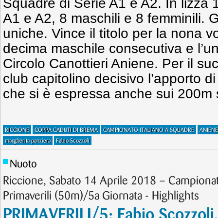
Squadre di Serie A1 e A2. In lizza 
A1 e A2, 8 maschili e 8 femminili. G
uniche. Vince il titolo per la nona v
decima maschile consecutiva e l’un
Circolo Canottieri Aniene. Per il su
club capitolino decisivo l’apporto di
che si è espressa anche sui 200m st
RICCIONE
COPPA CADUTI DI BREMA
CAMPIONATO ITALIANO A SQUADRE
ANIENE
margherita panziera
Fabio Scozzoli
Nuoto
Riccione, Sabato 14 Aprile 2018 – Campionati 
Primaverili (50m)/5a Giornata - Highlights
PRIMAVERILI/5: Fabio Scozzoli