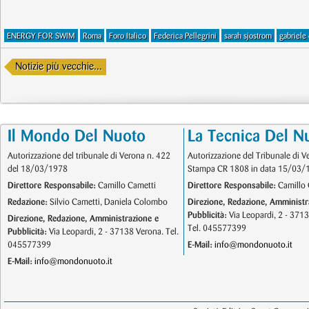
ENERGY FOR SWIM
Roma
Foro Italico
Federica Pellegrini
sarah sjostrom
gabriele 
Notizie più vecchie...
Il Mondo Del Nuoto
La Tecnica Del N
Autorizzazione del tribunale di Verona n. 422
Autorizzazione del Tribunale di V
del 18/03/1978
Stampa CR 1808 in data 15/03/
Direttore Responsabile:
Camillo Cametti
Direttore Responsabile:
Camillo 
Redazione:
Silvio Cametti, Daniela Colombo
Direzione, Redazione, Amministr
Pubblicità:
Via Leopardi, 2 - 371
Direzione, Redazione, Amministrazione e
Tel. 045577399
Pubblicità:
Via Leopardi, 2 - 37138 Verona. Tel.
045577399
E-Mail:
info@mondonuoto.it
E-Mail:
info@mondonuoto.it