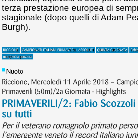
terza prestazione europea di semp
stagionale (dopo quelli di Adam P
Burgh).
RICCIONE
CAMPIONATI ITALIANI PRIMAVERILI ASSOLUTI
QUINTA GIORNATA
Fabi
margherita panziera
Nuoto
Riccione, Mercoledì 11 Aprile 2018 – Campiona
Primaverili (50m)/2a Giornata - Highlights
PRIMAVERILI/2: Fabio Scozzol
su tutti
Per il veterano romagnolo primato perso
l’emergente veneto il record italiano ju