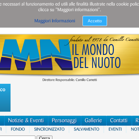
e necessari al funzionamento ed utili alle finalità illustrate nella cookie po
clicca su "Maggiori informazioni”.
Accetto
Maggiori Informazioni
Direttore Responsabile: Camillo Cametti
ico
Notizie & Eventi
Personaggi
Gallerie
Contatti
R
I
FONDO
SINCRONIZZATO
SALVAMENTO
EVENTI
NOTI