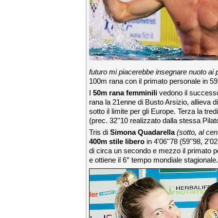
futuro mi piacerebbe insegnare nuoto ai p
100m rana con il primato personale in 59'
I
50m rana femminili
vedono il successo 
rana la 21enne di Busto Arsizio, allieva 
sotto il limite per gli Europe. Terza la tr
(prec. 32''10 realizzato dalla stessa Pilat
Tris di
Simona Quadarella
(sotto, al ce
400m stile libero
in 4'06''78 (59''98, 2'0
di circa un secondo e mezzo il primato per
e ottiene il 6° tempo mondiale stagionale.