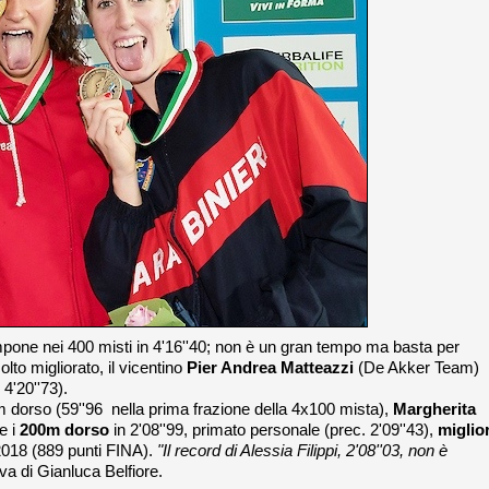
mpone nei 400 misti in 4'16''40; non è un gran tempo ma basta per
lto migliorato, il vicentino
Pier Andrea Matteazzi
(De Akker Team)
 4'20''73).
0m dorso (59''96 nella prima frazione della 4x100 mista),
Margherita
e i
200m dorso
in
2'08''99, primato personale (prec. 2'09''43),
miglio
018 (889 punti FINA).
"Il record di Alessia Filippi, 2'08''03, non è
va di Gianluca Belfiore.