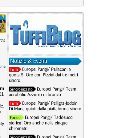
rzo
Notizie & Eventi
one
Europei Parigi/ Pellacani a
Tuffi
quota 5. Oro con Pizzini dai tre metri
sincro
o
0m
Europei Parigi/ Team
Sincronizzato
91
acrobatic Azzurro di bronzo
Europei Parigi/ Pelligra-Jodoin
Tuffi
le,
Di Maria quinti dalla piattaforma sincro
a
Europei Parigi/ Taddeucci
Fondo
aty
storica! Oro anche nella cinque
chilometri
i,
Europei Parigi/ Team
Sincronizzato