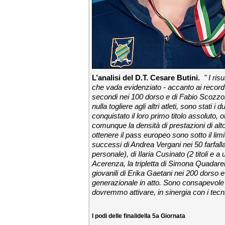
L’analisi
del D.T. Cesare Butini.
" I ri
che vada evidenziato - accanto ai record 
secondi nei 100 dorso e di Fabio Scozzoli
nulla togliere agli altri atleti, sono sta
conquistato il loro primo titolo assoluto, 
comunque la densità di prestazioni di alto 
ottenere il pass europeo sono sotto il limi
successi di Andrea Vergani nei 50 farfalla 
personale), di Ilaria Cusinato (2 titoli e 
Acerenza, la tripletta di Simona Quadarel
giovanili di Erika Gaetani nei 200 dorso 
generazionale in atto. Sono consapevole de
dovremmo attivare, in sinergia con i tecnic
I podi delle finali
della 5
a
Giornata