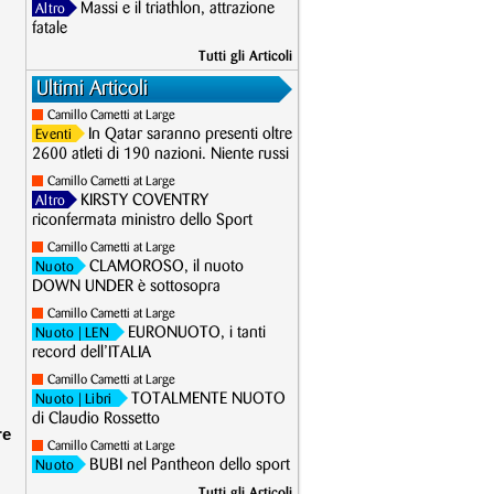
Massi e il triathlon, attrazione
Altro
fatale
Tutti gli Articoli
Ultimi Articoli
Camillo Cametti at Large
In Qatar saranno presenti oltre
Eventi
2600 atleti di 190 nazioni. Niente russi
Camillo Cametti at Large
KIRSTY COVENTRY
Altro
riconfermata ministro dello Sport
Camillo Cametti at Large
CLAMOROSO, il nuoto
Nuoto
DOWN UNDER è sottosopra
Camillo Cametti at Large
EURONUOTO, i tanti
Nuoto
| LEN
record dell’ITALIA
Camillo Cametti at Large
TOTALMENTE NUOTO
Nuoto
| Libri
di Claudio Rossetto
re
Camillo Cametti at Large
BUBI nel Pantheon dello sport
Nuoto
Tutti gli Articoli