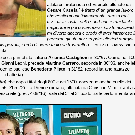
atleta di Imolanuoto ed Esercito allenato da
Cesare Casella,
" è frutto di un grande lavoro
che continua quotidianamente, senza mai
trascurare nulla; nello sport non è mai facile
migliorare e poi confermarsi. Ci sto riuscend
mi diverto ancora e credo di aver intrapreso i
percorso giusto per scoprire ulteriori margini.
iù giovani, credo di avere tanto da trasmettere".
Scozzoli aveva vinto
'33.
della primatista italiana
Arianna Castiglioni
in 30''67. Come nei 1
di Gianni Leoni, precede
Martina Carraro
, seconda in 30''93, anche lei
edicenne pugliese
Benedetta Pilato
in 31''82, record italiano ragazze
o in batteria).
ntro)
che dopo i titoli degli 800 e dei 1500, consegue anche quello dei
2''56, 3'05''72). La 19enne romana, allenata da Christian Minotti, abba
sonale (prec. 4'08''16), sale dal 9° al 3° posto tra le performer italia