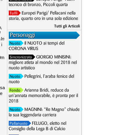
tecnico di bronzo, Piccoli quarta
Europei Parigi/ Pellacani nella
Tuffi
storia, quarto oro in una sola edizione
Tutti gli Articoli
o,
l
Personaggi
 In
Il NUOTO ai tempi del
Nuoto
 i
CORONA VIRUS
00m
GIORGIO MINISINI:
Sincronizzato
migliore atleta al mondo nel 2018 nel
nuoto artistico
Pellegrini, l’araba fenice del
Nuoto
nuoto
ssa
Arianna Bridi, reduce da
Fondo
ne
un’annata memorabile, è pronta per il
2018
MAGNINI: “Re Magno” chiude
Nuoto
la sua leggendaria carriera
FELUGO, eletto nel
Pallanuoto
Consiglio della Lega B di Calcio