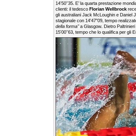
14'50''35. E’ la quarta prestazione mond
clienti: il tedesco
Florian Wellbrock
recen
gli australiani Jack McLoughin e Daniel 
stagionale con 14’47”09, tempo realizza
della forma"
a Glasgow
.
Dietro Paltrinie
15'00''63, tempo che lo qualifica per gli Eu