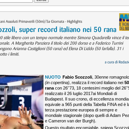
ani Assoluti Primaverili (50m)/5a Giornata - Highlights
zoli, super record italiano nei 50 rana
00 stile libero con un tempo normale mentre Simona Quadarella vince il te
rsonale. A Margherita Panziera il titolo dei 200 dorso e a Federico Turrini
ngono Arianna Castiglioni (50 rana) ed Elena Di Liddo (50 farfalla). 31 i
tto i limiti.
a cura di
Redazi
NUOTO
Fabio Scozzoli
, 30enne romagnol
(in copertina)
, realizza il record italiano nei
5
rana
con 26''73, 18 centesimi meglio del 26''
realizzato il 26 luglio 2017ai Mondiali di
Budapest. Il suo crono, di eccellenza mondia
equivale a 965 punti della Tabella FINA ed è l
terza prestazione europea di sempre e
mondiale stagionale (dopo quelli di Adam Pe
e Cameron van der Burgh).
Questo risultato encomiabile, spiega Scozzol