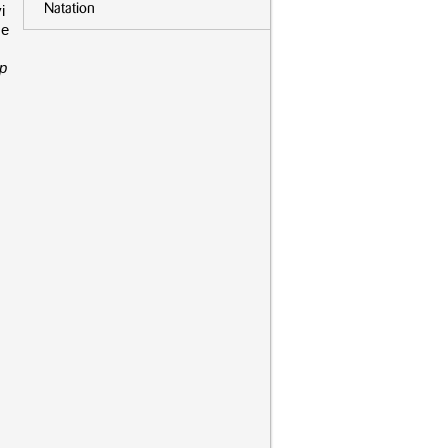
i
Natation
 e
op