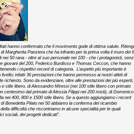
sultati hanno confermato che il movimento gode di ottima salute. Riteng
di Margherita Panziera che ha infranto per la prima volta il muro dei 
 nei 50 rana - oltre al suo personale nei 100 - che i protagonisti, sen
ti i due giovani del 200, Federico Burdisso e Thomas Ceccon, che hanno
ottenendo i rispettivi record di categoria. L’aspetto più importante è
livello; infatti 36 prestazioni che hanno permesso ai nostri atleti di
te richiesto. Sono da evidenziare, oltre alle prestazioni dei più esperti, 
e stile libero, di Alessandro Miressi (nei 100 stile libero con primato
a un centesimo dal primato di Alessia Filippi nei 200 misti), di Domenico
la nei 400, 800 e 1500 stile libero. Se a questo aggiungiamo i record
e di Benedetta Pilato nei 50 abbiamo la conferma del ricambio
lla difficoltà che riscontriamo in alcune specialità per le quali
i sociali, dei progetti dedicati”.