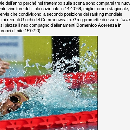
iale dell'anno perché nel frattempo sulla scena sono comparsi tre nuov
te vincitore del titolo nazionale in 14’40”69, miglior crono stagionale,
Jervis che condividono la secondo posizione del ranking mondiale
to ai recenti Giochi del Commonwealth. Greg promette di essere
“al t
ri si piazza il neo compagno d'allenamenti
Domenico Acerenza
in
ropei (limite 15'02''0).