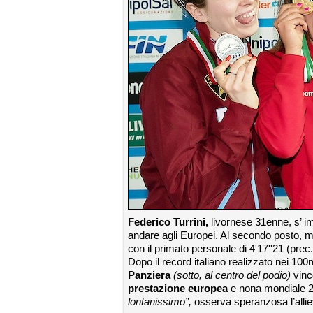
Federico Turrini,
livornese 31enne, s’ i
andare agli Europei. Al secondo posto, mo
con il primato personale di 4'17''21 (prec.
Dopo il record italiano realizzato nei 10
Panziera
(sotto, al centro del podio)
vinc
prestazione europea
e nona mondiale 2
lontanissimo”,
osserva speranzosa l’allie