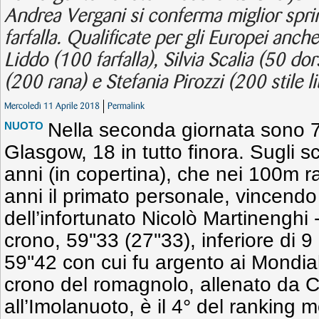
Andrea Vergani si conferma miglior spri
farfalla. Qualificate per gli Europei anche
Liddo (100 farfalla), Silvia Scalia (50 d
(200 rana) e Stefania Pirozzi (200 stile li
Mercoledì 11 Aprile 2018
Permalink
Nella seconda giornata sono 7 i
NUOTO
Glasgow, 18 in tutto finora. Sugli s
anni (in copertina), che nei 100m r
anni il primato personale, vincendo
dell’infortunato Nicolò Martinenghi 
crono, 59''33 (27''33), inferiore di 9
59''42 con cui fu argento ai Mondial
crono del romagnolo, allenato da C
all’Imolanuoto, è il 4° del ranking 