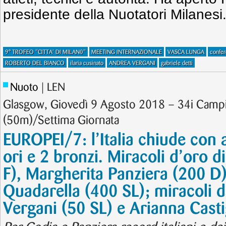
presidente della Nuotatori Milanesi
9° TROFEO "CITTA' DI MILAN0"
MEETING INTERNAZIONALE
VASCA LUNGA
confer
ROBERTO DEL BIANCO
ilaria cusinato
ANDREA VERGANI
gabriele detti
Nuoto
| LEN
Glasgow, Giovedì 9 Agosto 2018 – 34i Campi
(50m)/Settima Giornata
EUROPEI/7: l’Italia chiude con 
ori e 2 bronzi. Miracoli d’oro d
F), Margherita Panziera (200 D
Quadarella (400 SL); miracoli 
Vergani (50 SL) e Arianna Casti