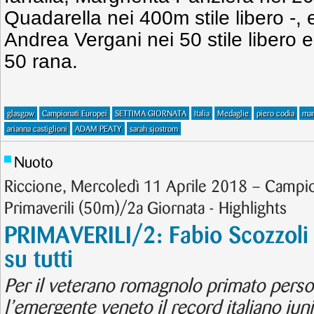
Quadarella nei 400m stile libero -, 
Andrea Vergani nei 50 stile libero e
50 rana.
glasgow
Campionati Europei
SETTIMA GIORNATA
Italia
Medaglie
piero codia
mar
arianna castiglioni
ADAM PEATY
sarah sjostrom
Nuoto
Riccione, Mercoledì 11 Aprile 2018 – Campiona
Primaverili (50m)/2a Giornata - Highlights
PRIMAVERILI/2: Fabio Scozzol
su tutti
Per il veterano romagnolo primato perso
l’emergente veneto il record italiano ju