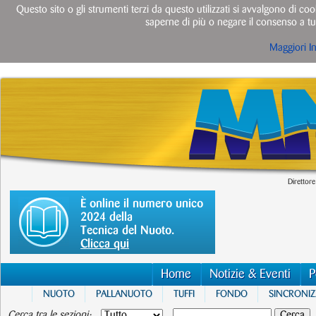
Questo sito o gli strumenti terzi da questo utilizzati si avvalgono di cook
saperne di più o negare il consenso a tut
Maggiori I
Direttore
È online il numero unico
2024 della
Tecnica del Nuoto.
Clicca qui
Home
Notizie & Eventi
P
NUOTO
PALLANUOTO
TUFFI
FONDO
SINCRONI
Cerca tra le sezioni: