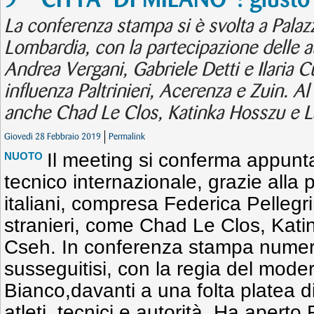
9° “CITTA’ DI MILANO”: giusto 
La conferenza stampa si è svolta a Palazz
Lombardia, con la partecipazione delle au
Andrea Vergani, Gabriele Detti e Ilaria C
influenza Paltrinieri, Acerenza e Zuin. A
anche Chad Le Clos, Katinka Hosszu e L
Giovedì 28 Febbraio 2019
Permalink
Il meeting si conferma appunta
NUOTO
tecnico internazionale, grazie alla 
italiani, compresa Federica Pellegrin
stranieri, come Chad Le Clos, Kat
Cseh. In conferenza stampa numeros
susseguitisi, con la regia del mode
Bianco,davanti a una folta platea di
atleti, tecnici e autorità. Ha apert