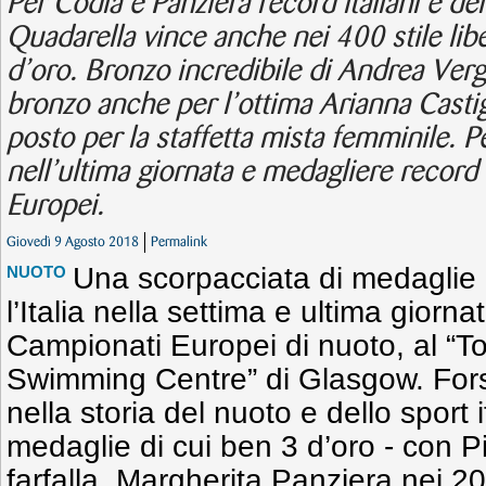
Per Codia e Panziera record italiani e de
Quadarella vince anche nei 400 stile libe
d’oro. Bronzo incredibile di Andrea Verga
bronzo anche per l’ottima Arianna Castig
posto per la staffetta mista femminile. Pe
nell’ultima giornata e medagliere record
Europei.
Giovedì 9 Agosto 2018
Permalink
Una scorpacciata di medaglie 
NUOTO
l’Italia nella settima e ultima giornat
Campionati Europei di nuoto, al “To
Swimming Centre” di Glasgow. Forse
nella storia del nuoto e dello sport 
medaglie di cui ben 3 d’oro - con P
farfalla, Margherita Panziera nei 