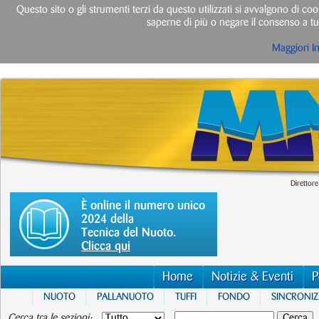
Questo sito o gli strumenti terzi da questo utilizzati si avvalgono di cook
saperne di più o negare il consenso a tut
Maggiori I
Direttore
È online il numero unico
2024 della
Tecnica del Nuoto.
Clicca qui
Home
Notizie & Eventi
P
NUOTO
PALLANUOTO
TUFFI
FONDO
SINCRONI
Cerca tra le sezioni: