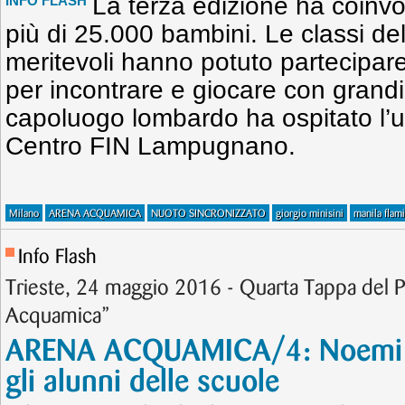
La terza edizione ha coinv
INFO FLASH
più di 25.000 bambini. Le classi del
meritevoli hanno potuto partecipare
per incontrare e giocare con grandi
capoluogo lombardo ha ospitato l’
Centro FIN Lampugnano.
Milano
ARENA ACQUAMICA
NUOTO SINCRONIZZATO
giorgio minisini
manila flami
Info Flash
Trieste, 24 maggio 2016 - Quarta Tappa del 
Acquamica”
ARENA ACQUAMICA/4: Noemi Ba
gli alunni delle scuole