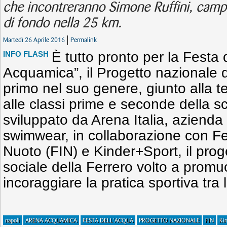
che incontreranno Simone Ruffini, cam
di fondo nella 25 km.
Martedì 26 Aprile 2016
Permalink
È tutto pronto per la Festa 
INFO FLASH
Acquamica”, il Progetto nazionale di
primo nel suo genere, giunto alla te
alle classi prime e seconde della s
sviluppato da Arena Italia, azienda 
swimwear, in collaborazione con Fe
Nuoto (FIN) e Kinder+Sport, il proge
sociale della Ferrero volto a promuove
incoraggiare la pratica sportiva tra
napoli
ARENA ACQUAMICA
FESTA DELL'ACQUA
PROGETTO NAZIONALE
FIN
Ki