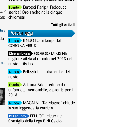
Europei Parigi/ Taddeucci
Fondo
ani
storica! Oro anche nella cinque
eti
chilometri
Tutti gli Articoli
teis
Personaggi
 da
Il NUOTO ai tempi del
Nuoto
CORONA VIRUS
GIORGIO MINISINI:
Sincronizzato
migliore atleta al mondo nel 2018 nel
e...
nuoto artistico
Pellegrini, l’araba fenice del
Nuoto
nuoto
Arianna Bridi, reduce da
Fondo
un’annata memorabile, è pronta per il
2018
MAGNINI: “Re Magno” chiude
Nuoto
la sua leggendaria carriera
FELUGO, eletto nel
Pallanuoto
Consiglio della Lega B di Calcio