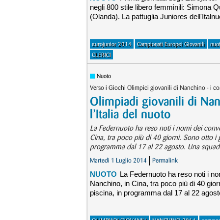
negli 800 stile libero femminili: Simona Q
(Olanda). La pattuglia Juniores dell'Ital
eurojunior 2014
Campionati Europei Giovanili
nuot
CLERICI
Nuoto
Verso i Giochi Olimpici giovanili di Nanchino - i con
Olimpiadi giovanili di Na
l’Italia del nuoto
La Federnuoto ha reso noti i nomi dei convo
Cina, tra poco più di 40 giorni. Sono otto i g
programma dal 17 al 22 agosto. Una squadra
Martedì 1 Luglio 2014
Permalink
NUOTO
La Federnuoto ha reso noti i no
Nanchino, in Cina, tra poco più di 40 giorni
piscina, in programma dal 17 al 22 agosto