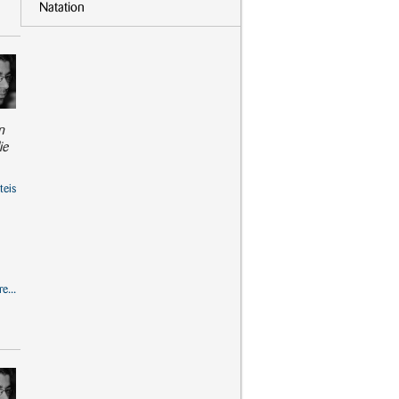
Natation
n
ie
teis
e...