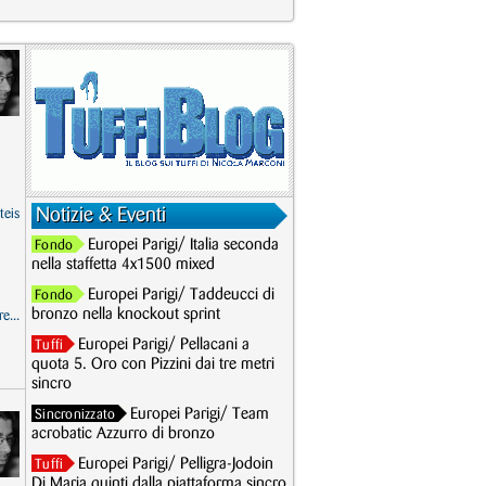
Notizie & Eventi
teis
Europei Parigi/ Italia seconda
Fondo
nella staffetta 4x1500 mixed
Europei Parigi/ Taddeucci di
Fondo
bronzo nella knockout sprint
e...
Europei Parigi/ Pellacani a
Tuffi
quota 5. Oro con Pizzini dai tre metri
sincro
Europei Parigi/ Team
Sincronizzato
acrobatic Azzurro di bronzo
Europei Parigi/ Pelligra-Jodoin
Tuffi
Di Maria quinti dalla piattaforma sincro