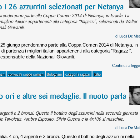
 26 azzurrini selezionati per Netanya
go prenderanno parte alla Coppa Comen 2014 di Netanya, in Israele. La
igliori italiani appartenenti alla categoria "Ragazzi", selezionati da Walter
ali Giovanili.
di
Luca De Mat
28 e 29 giungo prenderanno parte alla Coppa Comen 2014 di Netanya, in
i partenza i migliori italiani appartenenti alla categoria "Ragazzi",
responsabile della Nazionali Giovanili.
Continua a legger
men
convocati coppa comen
Bolognani
categoria ragazzi
Italia
ori e altre sei medaglie. Il nuoto parla
 argenti e 2 bronzi. Questo il bottino degli azzurrini nella seconda giornata
le Tavoletta, Ambra Esposito, Silvia Guerra e la 4x100 sl maschile.
di
Luca De Mat
ia. 4 ori, 4 argenti e 2 bronzi. Questo il bottino degli azzurrini nella