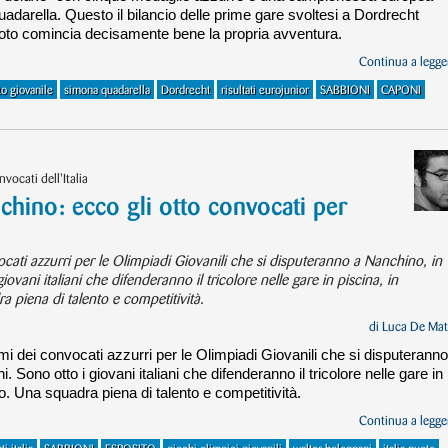
uadarella. Questo il bilancio delle prime gare svoltesi a Dordrecht
nuoto comincia decisamente bene la propria avventura.
Continua a legger
o giovanile
simona quadarella
Dordrecht
risultati eurojunior
SABBIONI
CAPONI
vocati dell'Italia
nchino: ecco gli otto convocati per
cati azzurri per le Olimpiadi Giovanili che si disputeranno a Nanchino, in
iovani italiani che difenderanno il tricolore nelle gare in piscina, in
 piena di talento e competitività.
di
Luca De Mat
mi dei convocati azzurri per le Olimpiadi Giovanili che si disputeranno
. Sono otto i giovani italiani che difenderanno il tricolore nelle gare in
. Una squadra piena di talento e competitività.
Continua a legger