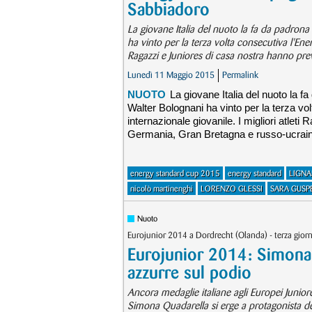
Sabbiadoro
La giovane Italia del nuoto la fa da padron
ha vinto per la terza volta consecutiva l'Ene
Ragazzi e Juniores di casa nostra hanno pre
Lunedì 11 Maggio 2015
Permalink
NUOTO
La giovane Italia del nuoto la 
Walter Bolognani ha vinto per la terza v
internazionale giovanile. I migliori atlet
Germania, Gran Bretagna e russo-ucrai
energy standard cup 2015
energy standard
LIGN
nicolò martinenghi
LORENZO GLESSI
SARA GUSP
Nuoto
Eurojunior 2014 a Dordrecht (Olanda) - terza gior
Eurojunior 2014: Simona Q
azzurre sul podio
Ancora medaglie italiane agli Europei Juniore
Simona Quadarella si erge a protagonista del