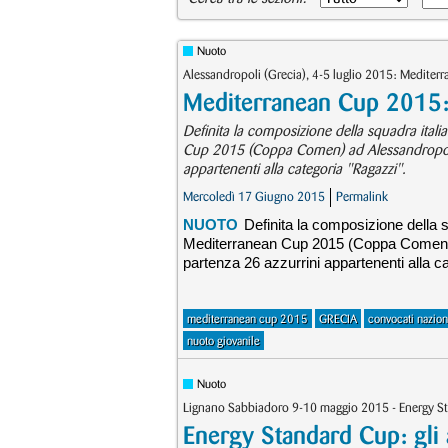
Nuoto
Alessandropoli (Grecia), 4-5 luglio 2015: Mediterra
Mediterranean Cup 2015: 
Definita la composizione della squadra itali
Cup 2015 (Coppa Comen) ad Alessandropoli, 
appartenenti alla categoria "Ragazzi".
Mercoledì 17 Giugno 2015
Permalink
NUOTO
Definita la composizione della sq
Mediterranean Cup 2015 (Coppa Comen) di
partenza 26 azzurrini appartenenti alla c
mediterranean cup 2015
GRECIA
convocati nazion
nuoto giovanile
Nuoto
Lignano Sabbiadoro 9-10 maggio 2015 - Energy Stan
Energy Standard Cup: gli