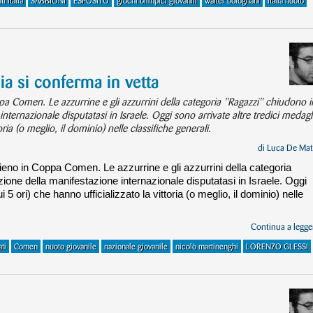
i italia
SABBIONI
ESPOSITO
giochi olimpici giovanili
walter bolognani
italia nuoto
a si conferma in vetta
oppa Comen. Le azzurrine e gli azzurrini della categoria "Ragazzi" chiudono i
internazionale disputatasi in Israele. Oggi sono arrivate altre tredici medagl
oria (o meglio, il dominio) nelle classifiche generali.
di
Luca De Mat
l pieno in Coppa Comen. Le azzurrine e gli azzurrini della categoria
ione della manifestazione internazionale disputatasi in Israele. Oggi
i 5 ori) che hanno ufficializzato la vittoria (o meglio, il dominio) nelle
Continua a legger
ti
Comen
nuoto giovanile
nazionale giovanile
nicolò martinenghi
LORENZO GLESSI