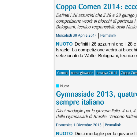
Coppa Comen 2014: ecco i
Definiti i 26 azzurrini che il 28 e 29 giun
competizione vedrà ai blocchi di partenza i m
Bolognani, tecnico responsabile della Nazion
Mercoledì 30 Aprile 2014
Permalink
NUOTO
Definiti i 26 azzurrini che il 
Israele. La competizione vedrà ai blocchi d
selezionati da Walter Bolognani, tecnico 
Comen
nuoto giovanile
netanya 2014
Coppa Co
Nuoto
Gymnasiade 2013, quattro 
sempre italiano
Dieci medaglie per la giovane Italia. 4 ori, 4
delle Gymnasiadi di Brasilia. Vincono Raffae
Domenica 1 Dicembre 2013
Permalink
NUOTO
Dieci medaglie per la giovane Ital