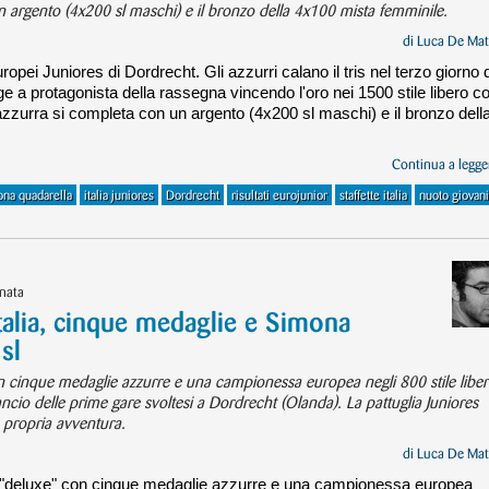
un argento (4x200 sl maschi) e il bronzo della 4x100 mista femminile.
di
Luca De Mat
opei Juniores di Dordrecht. Gli azzurri calano il tris nel terzo giorno d
 a protagonista della rassegna vincendo l'oro nei 1500 stile libero co
azzurra si completa con un argento (4x200 sl maschi) e il bronzo dell
Continua a legger
ona quadarella
italia juniores
Dordrecht
risultati eurojunior
staffette italia
nuoto giovani
rnata
alia, cinque medaglie e Simona
sl
n cinque medaglie azzurre e una campionessa europea negli 800 stile libe
ncio delle prime gare svoltesi a Dordrecht (Olanda). La pattuglia Juniores
 propria avventura.
di
Luca De Mat
r "deluxe" con cinque medaglie azzurre e una campionessa europea