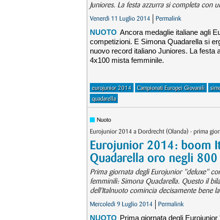
Juniores. La festa azzurra si completa con 
Venerdì 11 Luglio 2014
Permalink
NUOTO
Ancora medaglie italiane agli Eur
competizioni. E Simona Quadarella si erge
nuovo record italiano Juniores. La festa 
4x100 mista femminile.
eurojunior 2014
Campionati Europei Giovanili
sim
quadarella
Nuoto
Eurojunior 2014 a Dordrecht (Olanda) - prima gio
Eurojunior 2014: boom It
Quadarella oro negli 800 
Prima giornata degli Eurojunior "deluxe" co
femminili: Simona Quadarella. Questo il bila
dell'Italnuoto comincia decisamente bene la
Mercoledì 9 Luglio 2014
Permalink
NUOTO
Prima giornata degli Eurojunio