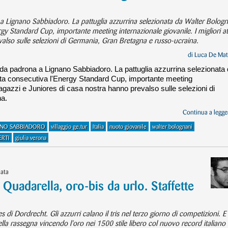
a a Lignano Sabbiadoro. La pattuglia azzurrina selezionata da Walter Bologn
rgy Standard Cup, importante meeting internazionale giovanile. I migliori atl
valso sulle selezioni di Germania, Gran Bretagna e russo-ucraina.
di
Luca De Mat
fa da padrona a Lignano Sabbiadoro. La pattuglia azzurrina selezionata
olta consecutiva l'Energy Standard Cup, importante meeting
i Ragazzi e Juniores di casa nostra hanno prevalso sulle selezioni di
na.
Continua a legger
ANO SABBIADORO
villaggio ge.tur
Italia
nuoto giovanile
walter bolognani
ERTI
giulia verona
nata
uadarella, oro-bis da urlo. Staffette
s di Dordrecht. Gli azzurri calano il tris nel terzo giorno di competizioni. E
la rassegna vincendo l'oro nei 1500 stile libero col nuovo record italiano