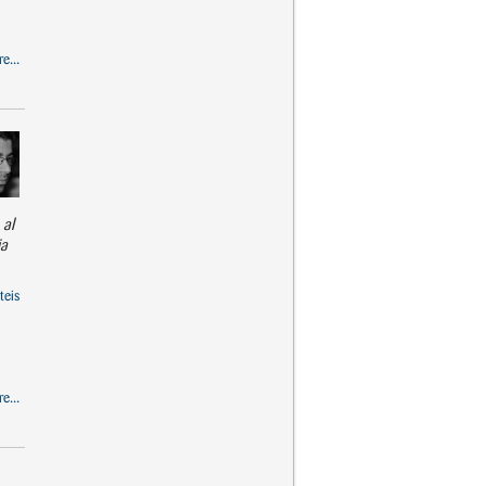
e...
 al
ia
teis
e...