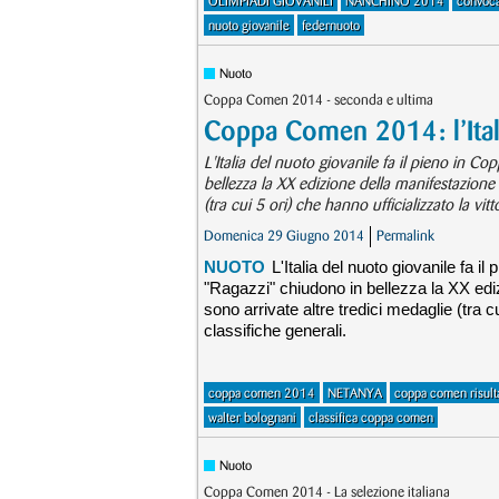
OLIMPIADI GIOVANILI
NANCHINO 2014
convocat
nuoto giovanile
federnuoto
Nuoto
Coppa Comen 2014 - seconda e ultima
Coppa Comen 2014: l’Itali
L'Italia del nuoto giovanile fa il pieno in C
bellezza la XX edizione della manifestazione 
(tra cui 5 ori) che hanno ufficializzato la vitt
Domenica 29 Giugno 2014
Permalink
NUOTO
L'Italia del nuoto giovanile fa i
"Ragazzi" chiudono in bellezza la XX ediz
sono arrivate altre tredici medaglie (tra cu
classifiche generali.
coppa comen 2014
NETANYA
coppa comen risulta
walter bolognani
classifica coppa comen
Nuoto
Coppa Comen 2014 - La selezione italiana