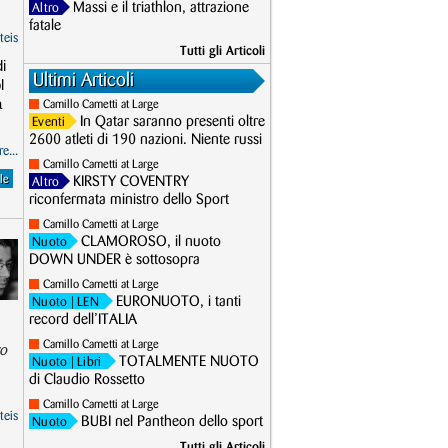
Massi e il triathlon, attrazione
Altro
fatale
teis
Tutti gli Articoli
i
Ultimi Articoli
l
a
Camillo Cametti at Large
In Qatar saranno presenti oltre
Eventi
2600 atleti di 190 nazioni. Niente russi
e...
Camillo Cametti at Large
le
KIRSTY COVENTRY
Altro
riconfermata ministro dello Sport
Camillo Cametti at Large
CLAMOROSO, il nuoto
Nuoto
DOWN UNDER è sottosopra
Camillo Cametti at Large
EURONUOTO, i tanti
Nuoto
| LEN
record dell’ITALIA
Camillo Cametti at Large
ro
TOTALMENTE NUOTO
Nuoto
| Libri
di Claudio Rossetto
Camillo Cametti at Large
teis
BUBI nel Pantheon dello sport
Nuoto
Tutti gli Articoli