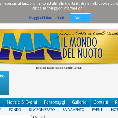
e necessari al funzionamento ed utili alle finalità illustrate nella cookie po
clicca su "Maggiori informazioni”.
Accetto
Maggiori Informazioni
Direttore Responsabile: Camillo Cametti
ico
Notizie & Eventi
Personaggi
Gallerie
Contatti
R
I
FONDO
SINCRONIZZATO
SALVAMENTO
EVENTI
NOTI