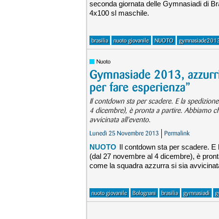
seconda giornata delle Gymnasiadi di Bra
4x100 sl maschile.
brasilia
nuoto giovanile
NUOTO
gymnasiade201
Nuoto
Gymnasiade 2013, azzurrin
per fare esperienza”
Il contdown sta per scadere. E la spedizion
4 dicembre), è pronta a partire. Abbiamo chi
avvicinata all'evento.
Lunedì 25 Novembre 2013
Permalink
NUOTO
Il contdown sta per scadere. E 
(dal 27 novembre al 4 dicembre), è pronta
come la squadra azzurra si sia avvicinata
nuoto giovanile
Bolognani
brasilia
gymnasiadi
g