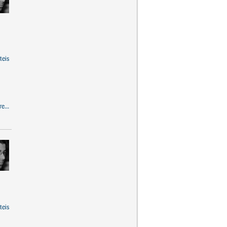
teis
e...
teis