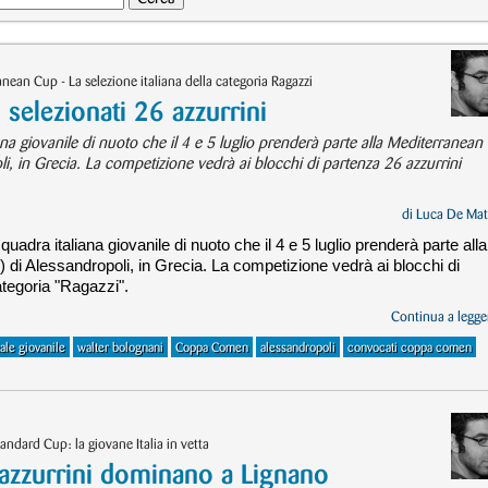
nean Cup - La selezione italiana della categoria Ragazzi
selezionati 26 azzurrini
ana giovanile di nuoto che il 4 e 5 luglio prenderà parte alla Mediterranean
in Grecia. La competizione vedrà ai blocchi di partenza 26 azzurrini
di
Luca De Mat
uadra italiana giovanile di nuoto che il 4 e 5 luglio prenderà parte alla
 Alessandropoli, in Grecia. La competizione vedrà ai blocchi di
ategoria "Ragazzi".
Continua a legger
ale giovanile
walter bolognani
Coppa Comen
alessandropoli
convocati coppa comen
dard Cup: la giovane Italia in vetta
 azzurrini dominano a Lignano