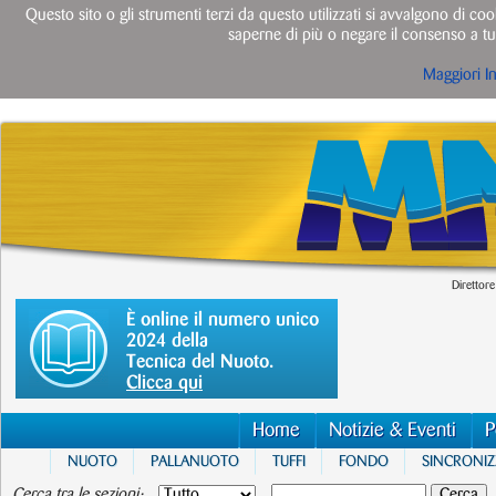
Questo sito o gli strumenti terzi da questo utilizzati si avvalgono di cook
saperne di più o negare il consenso a tut
Maggiori I
Direttore
È online il numero unico
2024 della
Tecnica del Nuoto.
Clicca qui
Home
Notizie & Eventi
P
NUOTO
PALLANUOTO
TUFFI
FONDO
SINCRONI
Cerca tra le sezioni: