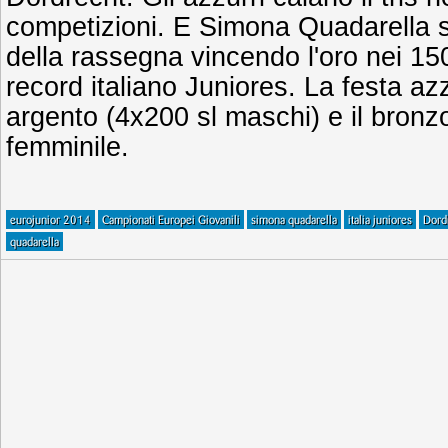
competizioni. E Simona Quadarella s
della rassegna vincendo l'oro nei 150
record italiano Juniores. La festa a
argento (4x200 sl maschi) e il bronz
femminile.
eurojunior 2014
Campionati Europei Giovanili
simona quadarella
italia juniores
Dord
quadarella