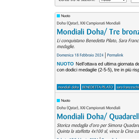
Nuoto
Doha (Qatar), XXI Campionati Mondiali
Mondiali Doha/ Tre bronzi 
Li conquistano Benedetta Pilato, Sara France
medaglie.
Domenica 18 Febbraio 2024
Permalink
NUOTO
Nell’ottava ed ultima giornata d
con dodici medaglie (2-5-5), tre in più ri
mondiali doha
BENEDETTA PILATO
sara franceschi
Nuoto
Doha (Qatar), XXI Campionati Mondiali
Mondiali Doha/ Quadarel
Storica medaglia d'oro per Simona Quadarel
Quinta la staffetta 4x100 sl, vince la Cina co