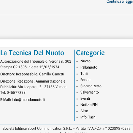
Continua a legger
La Tecnica Del Nuoto
Categorie
Nuoto
Autorizzazione del Tribunale di Verona n. 302
Stampa CR 1808 in data 15/03/1974
Pallanuoto
Tuffi
Direttore Responsabile:
Camillo Cametti
Fondo
Direzione, Redazione, Amministrazione e
Sincronizzato
Pubblicità:
Via Leopardi, 2 - 37138 Verona.
Salvamento
Tel. 045577399
Eventi
E-Mail:
info@mondonuoto.it
Notizie FIN
Altro
Info Flash
Società Editrice Sport Communication S.R.L. – Partita I.V.A./C.F. n° 02389870235