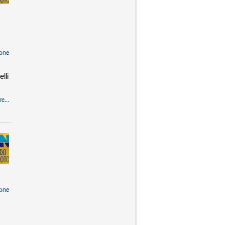
one
lli
e...
one