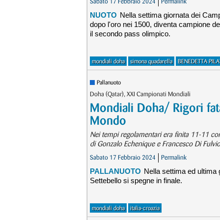
Sabato 17 Febbraio 2024
Permalink
NUOTO
Nella settima giornata dei Cam
dopo l'oro nei 1500, diventa campione del
il secondo pass olimpico.
mondiali doha
simona quadarella
BENEDETTA PIL
Pallanuoto
Doha (Qatar), XXI Campionati Mondiali
Mondiali Doha/ Rigori fata
Mondo
Nei tempi regolamentari era finita 11-11 con 
di Gonzalo Echenique e Francesco Di Fulvio.
Sabato 17 Febbraio 2024
Permalink
PALLANUOTO
Nella settima ed ultima 
Settebello si spegne in finale.
mondiali doha
italia-croazia