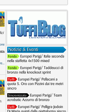
ici
one
Notizie & Eventi
ata
Europei Parigi/ Italia seconda
Fondo
nella staffetta 4x1500 mixed
e...
Europei Parigi/ Taddeucci di
Fondo
bronzo nella knockout sprint
Europei Parigi/ Pellacani a
Tuffi
quota 5. Oro con Pizzini dai tre metri
sincro
Europei Parigi/ Team
Sincronizzato
acrobatic Azzurro di bronzo
o.
Europei Parigi/ Pelligra-Jodoin
Tuffi
Di Maria quinti dalla piattaforma sincro