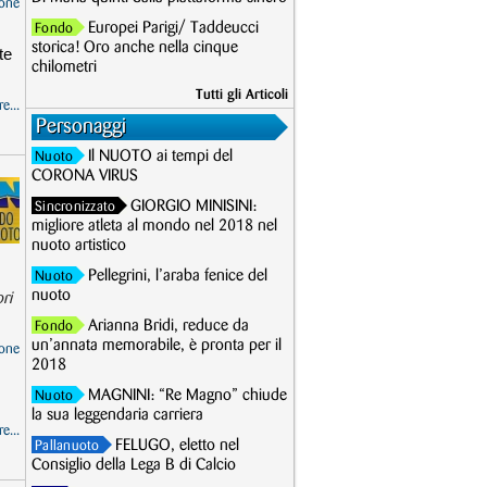
one
Europei Parigi/ Taddeucci
Fondo
storica! Oro anche nella cinque
te
chilometri
Tutti gli Articoli
e...
Personaggi
Il NUOTO ai tempi del
Nuoto
CORONA VIRUS
GIORGIO MINISINI:
Sincronizzato
migliore atleta al mondo nel 2018 nel
nuoto artistico
Pellegrini, l’araba fenice del
Nuoto
nuoto
ri
Arianna Bridi, reduce da
Fondo
un’annata memorabile, è pronta per il
one
2018
MAGNINI: “Re Magno” chiude
Nuoto
la sua leggendaria carriera
e...
FELUGO, eletto nel
Pallanuoto
Consiglio della Lega B di Calcio