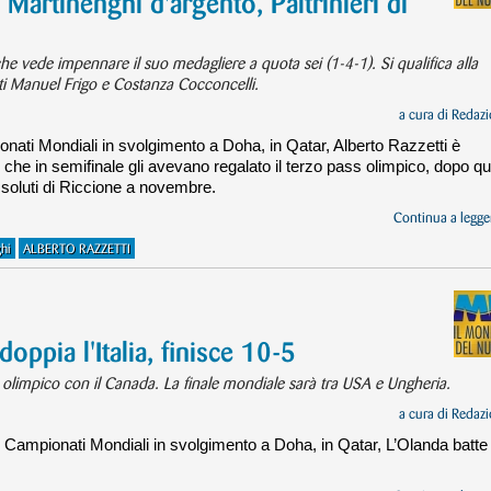
Martinenghi d'argento, Paltrinieri di
 che vede impennare il suo medagliere a quota sei (1-4-1). Si qualifica alla
ati Manuel Frigo e Costanza Cocconcelli.
a cura di
Redazi
onati Mondiali in svolgimento a Doha, in Qatar, Alberto Razzetti è
che in semifinale gli avevano regalato il terzo pass olimpico, dopo que
Assoluti di Riccione a novembre.
Continua a legger
hi
ALBERTO RAZZETTI
ppia l'Italia, finisce 10-5
s olimpico con il Canada. La finale mondiale sarà tra USA e Ungheria.
a cura di
Redazi
i Campionati Mondiali in svolgimento a Doha, in Qatar, L’Olanda batte