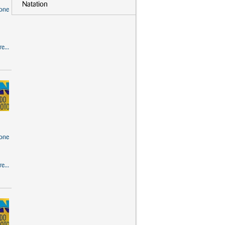
Natation
one
e...
one
e...