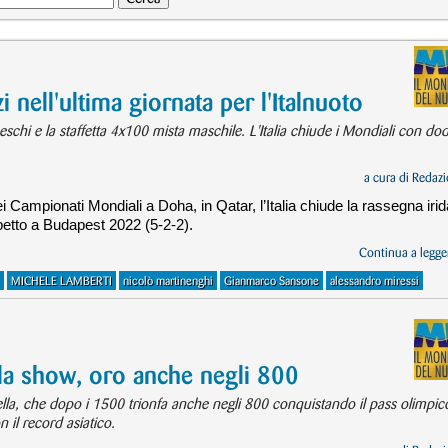
nell'ultima giornata per l'Italnuoto
schi e la staffetta 4x100 mista maschile. L'Italia chiude i Mondiali con dod
a cura di
Redazi
ei Campionati Mondiali a Doha, in Qatar, l’Italia chiude la rassegna irid
spetto a Budapest 2022 (5-2-2).
Continua a legger
MICHELE LAMBERTI
nicolò martinenghi
Gianmarco Sansone
alessandro miressi
la show, oro anche negli 800
la, che dopo i 1500 trionfa anche negli 800 conquistando il pass olimpic
n il record asiatico.