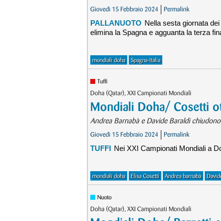
Giovedì 15 Febbraio 2024
Permalink
PALLANUOTO
Nella sesta giornata dei
elimina la Spagna e agguanta la terza final
mondiali doha
Spagna-Italia
Tuffi
Doha (Qatar), XXI Campionati Mondiali
Mondiali Doha/ Cosetti ot
Andrea Barnabà e Davide Baraldi chiudono a
Giovedì 15 Febbraio 2024
Permalink
TUFFI
Nei XXI Campionati Mondiali a Doha
mondiali doha
Elisa Cosetti
Andrea barnabà
David
Nuoto
Doha (Qatar), XXI Campionati Mondiali