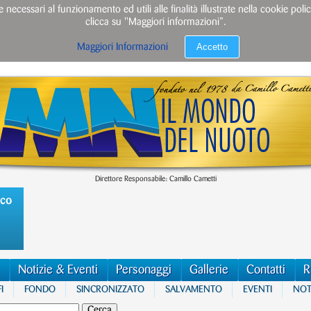
e necessari al funzionamento ed utili alle finalità illustrate nella cookie po
clicca su "Maggiori informazioni”.
Accetto
Maggiori Informazioni
Direttore Responsabile: Camillo Cametti
ico
Notizie & Eventi
Personaggi
Gallerie
Contatti
R
I
FONDO
SINCRONIZZATO
SALVAMENTO
EVENTI
NOTI