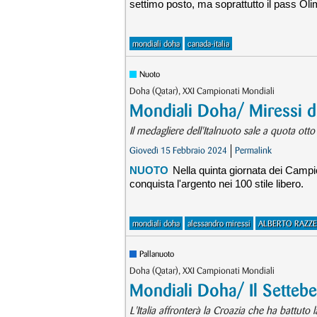
settimo posto, ma soprattutto il pass Oli
mondiali doha
canada-italia
Nuoto
Doha (Qatar), XXI Campionati Mondiali
Mondiali Doha/ Miressi d'
Il medagliere dell'Italnuoto sale a quota otto
Giovedì 15 Febbraio 2024
Permalink
NUOTO
Nella quinta giornata dei Campi
conquista l'argento nei 100 stile libero.
mondiali doha
alessandro miressi
ALBERTO RAZZE
Pallanuoto
Doha (Qatar), XXI Campionati Mondiali
Mondiali Doha/ Il Settebel
L'Italia affronterà la Croazia che ha battuto l