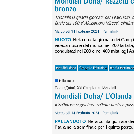
Mondiali Doha/ Razzetti e 
bronzo
Trionfale la quarta giornata per l'Italnuoto,
finale dei 100 sl Alessandro Miressi; elimin
Mercoledì 14 Febbraio 2024
Permalink
NUOTO
Nella quarta giornata dei Campi
vicecampione del mondo nei 200 farfalla, 
conquistati nei 200 e nei 400 misti agli 
mondiali doha
Gregorio Paltrinieri
nicolò martineng
Pallanuoto
Doha (Qatar), XXI Campionati Mondiali
Mondiali Doha/ L'Olanda do
Il Setterosa si giocherà settimo posto e pas
Mercoledì 14 Febbraio 2024
Permalink
PALLANUOTO
Nella quinta giornata de
l’Italia nella semifinale per il quinto posto.