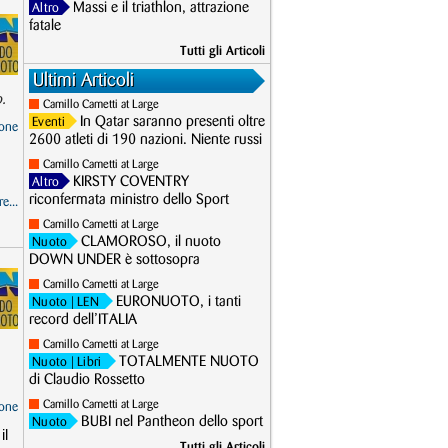
Massi e il triathlon, attrazione
Altro
fatale
Tutti gli Articoli
Ultimi Articoli
o.
Camillo Cametti at Large
In Qatar saranno presenti oltre
Eventi
one
2600 atleti di 190 nazioni. Niente russi
Camillo Cametti at Large
KIRSTY COVENTRY
Altro
riconfermata ministro dello Sport
e...
Camillo Cametti at Large
CLAMOROSO, il nuoto
Nuoto
DOWN UNDER è sottosopra
Camillo Cametti at Large
EURONUOTO, i tanti
Nuoto
| LEN
record dell’ITALIA
Camillo Cametti at Large
TOTALMENTE NUOTO
Nuoto
| Libri
di Claudio Rossetto
Camillo Cametti at Large
one
BUBI nel Pantheon dello sport
Nuoto
il
Tutti gli Articoli