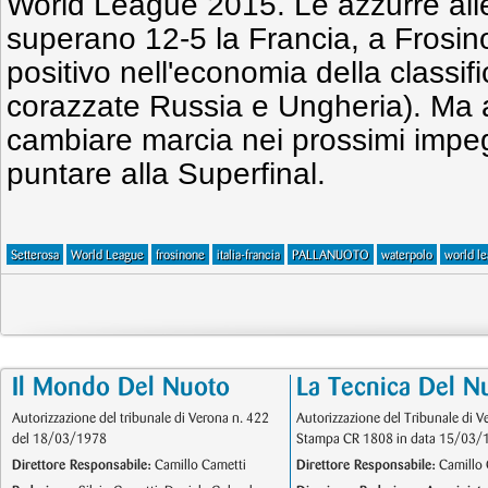
World League 2015. Le azzurre all
superano 12-5 la Francia, a Frosino
positivo nell'economia della classifi
corazzate Russia e Ungheria). Ma al
cambiare marcia nei prossimi impe
puntare alla Superfinal.
Setterosa
World League
frosinone
italia-francia
PALLANUOTO
waterpolo
world l
Il Mondo Del Nuoto
La Tecnica Del N
Autorizzazione del tribunale di Verona n. 422
Autorizzazione del Tribunale di V
del 18/03/1978
Stampa CR 1808 in data 15/03/
Direttore Responsabile:
Camillo Cametti
Direttore Responsabile:
Camillo 