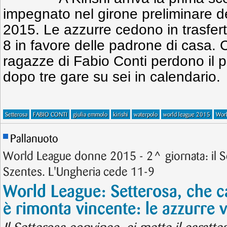
impegnato nel girone preliminare 
2015. Le azzurre cedono in trasfert
8 in favore delle padrone di casa. 
ragazze di Fabio Conti perdono il pr
dopo tre gare su sei in calendario.
Setterosa
FABIO CONTI
giulia emmolo
kirishi
waterpolo
world league 2015
Wor
Pallanuoto
World League donne 2015 - 2^ giornata: il S
Szentes. L'Ungheria cede 11-9
World League: Setterosa, che c
è rimonta vincente: le azzurre 