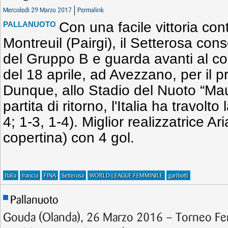
Mercoledì 29 Marzo 2017
Permalink
Con una facile vittoria con
PALLANUOTO
Montreuil (Pairgi), il Setterosa con
del Gruppo B e guarda avanti al co
del 18 aprile, ad Avezzano, per il pr
Dunque, allo Stadio del Nuoto “Mau
partita di ritorno, l'Italia ha travolt
4; 1-3, 1-4). Miglior realizzatrice Ar
copertina) con 4 gol.
Italia
francia
FINA
Setterosa
WORLD LEAGUE FEMMINILE
garibotti
Pallanuoto
Gouda (Olanda), 26 Marzo 2016 – Torneo Fe