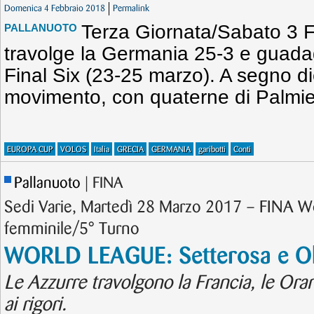
Domenica 4 Febbraio 2018
Permalink
Terza Giornata/Sabato 3 Fe
PALLANUOTO
travolge la Germania 25-3 e guada
Final Six (23-25 marzo). A segno die
movimento, con quaterne di Palmier
EUROPA CUP
VOLOS
Italia
GRECIA
GERMANIA
garibotti
Conti
Pallanuoto
| FINA
Sedi Varie, Martedì 28 Marzo 2017 – FINA 
femminile/5° Turno
WORLD LEAGUE: Setterosa e Ol
Le Azzurre travolgono la Francia, le Ora
ai rigori.