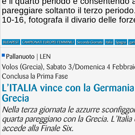
e il quarto periodo e consentendo a
pareggiare soltanto il terzo periodo.
10-16, fotografa il divario delle for
BUDAPEST
CAMPIONATI EUROPEI FEMMINILI
Seconda Giornata
Italia
Spagna
gari
Pallanuoto
| LEN
Volos (Grecia), Sabato 3/Domenica 4 Febbra
Conclusa la Prima Fase
L’ITALIA vince con la Germania 
Grecia
Nella terza giornata le azzurre sconfiggo
quarta pareggiano con la Grecia. L’Italia
accede alla Finale Six.