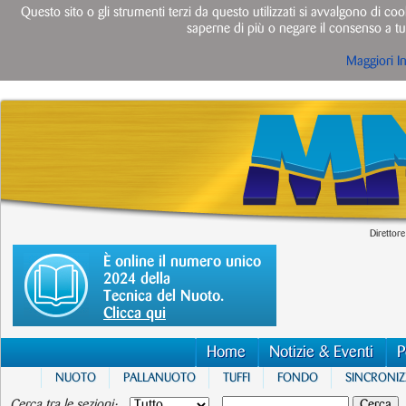
Questo sito o gli strumenti terzi da questo utilizzati si avvalgono di cook
saperne di più o negare il consenso a tut
Maggiori I
Direttore
È online il numero unico
2024 della
Tecnica del Nuoto.
Clicca qui
Home
Notizie & Eventi
P
NUOTO
PALLANUOTO
TUFFI
FONDO
SINCRONI
Cerca tra le sezioni: