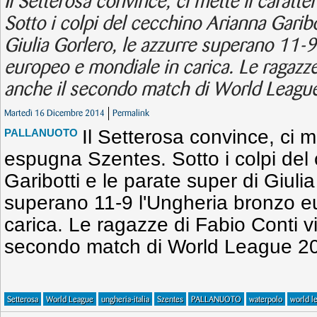
Il Setterosa convince, ci mette il caratt
Sotto i colpi del cecchino Arianna Garibo
Giulia Gorlero, le azzurre superano 11-9
europeo e mondiale in carica. Le ragazz
anche il secondo match di World Leagu
Martedì 16 Dicembre 2014
Permalink
Il Setterosa convince, ci m
PALLANUOTO
espugna Szentes. Sotto i colpi del
Garibotti e le parate super di Giuli
superano 11-9 l'Ungheria bronzo e
carica. Le ragazze di Fabio Conti v
secondo match di World League 2
Setterosa
World League
ungheria-italia
Szentes
PALLANUOTO
waterpolo
world 