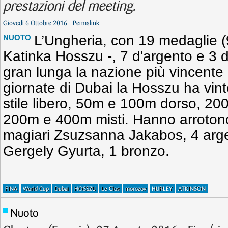
prestazioni del meeting.
Giovedì 6 Ottobre 2016
Permalink
L’Ungheria, con 19 medaglie (9
NUOTO
Katinka Hosszu -, 7 d'argento e 3 di
gran lunga la nazione più vincente
giornate di Dubai la Hosszu ha v
stile libero, 50m e 100m dorso, 20
200m e 400m misti. Hanno arrotonda
magiari Zsuzsanna Jakabos, 4 arge
Gergely Gyurta, 1 bronzo.
FINA
World Cup
Dubai
HOSSZU
Le Clos
morozov
HURLEY
ATKINSON
Nuoto