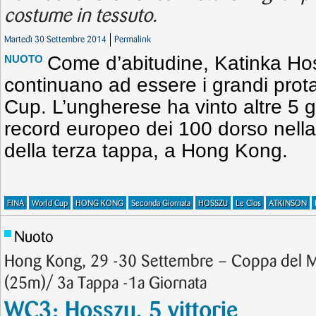
costume in tessuto.
Martedì 30 Settembre 2014
Permalink
Come d’abitudine, Katinka Ho
NUOTO
continuano ad essere i grandi prota
Cup. L’ungherese ha vinto altre 5 ga
record europeo dei 100 dorso nell
della terza tappa, a Hong Kong.
FINA
World Cup
HONG KONG
Seconda Giornata
HOSSZU
Le Clos
ATKINSON
Nuoto
Hong Kong, 29 -30 Settembre – Coppa del
(25m)/ 3a Tappa -1a Giornata
WC3: Hosszu, 5 vittorie