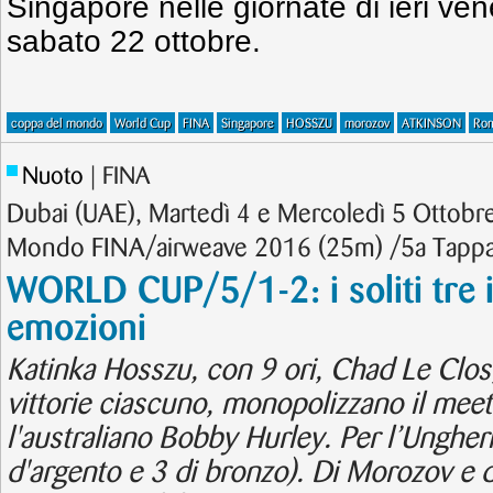
Singapore nelle giornate di ieri ven
sabato 22 ottobre.
coppa del mondo
World Cup
FINA
Singapore
HOSSZU
morozov
ATKINSON
Ro
Nuoto
| FINA
Dubai (UAE), Martedì 4 e Mercoledì 5 Ottobr
Mondo FINA/airweave 2016 (25m) /5a Tappa 
WORLD CUP/5/1-2: i soliti tre 
emozioni
Katinka Hosszu, con 9 ori, Chad Le Clo
vittorie ciascuno, monopolizzano il meet
l'australiano Bobby Hurley. Per l’Ungher
d'argento e 3 di bronzo). Di Morozov e d