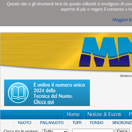
Questo sito o gli strumenti terzi da questo utilizzati si avvalgono di cook
saperne di più o negare il consenso a tut
Maggiori I
Direttore
È online il numero unico
2024 della
Tecnica del Nuoto.
Clicca qui
Home
Notizie & Eventi
P
NUOTO
PALLANUOTO
TUFFI
FONDO
SINCRONI
Cerca tra le sezioni: