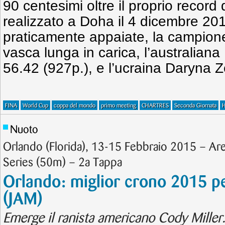
90 centesimi oltre il proprio record
realizzato a Doha il 4 dicembre 201
praticamente appaiate, la campion
vasca lunga in carica, l’australian
56.42 (927p.), e l’ucraina Daryna Z
FINA
World Cup
coppa del mondo
primo meeting
CHARTRES
Seconda Giornata
Nuoto
Orlando (Florida), 13-15 Febbraio 2015 – 
Series (50m) – 2a Tappa
Orlando: miglior crono 2015 pe
(JAM)
Emerge il ranista americano Cody Miller. 