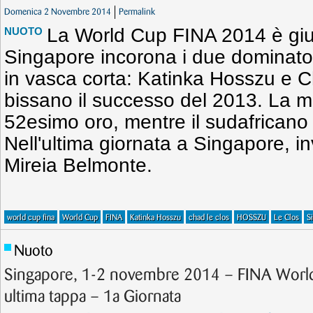
Domenica 2 Novembre 2014
Permalink
La World Cup FINA 2014 è giun
NUOTO
Singapore incorona i due dominator
in vasca corta: Katinka Hosszu e 
bissano il successo del 2013. La m
52esimo oro, mentre il sudafricano 
Nell'ultima giornata a Singapore, inve
Mireia Belmonte.
world cup fina
World Cup
FINA
Katinka Hosszu
chad le clos
HOSSZU
Le Clos
S
Nuoto
Singapore, 1-2 novembre 2014 – FINA Wor
ultima tappa – 1a Giornata