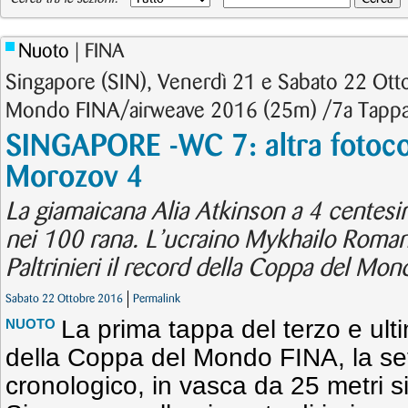
Nuoto
| FINA
Singapore (SIN), Venerdì 21 e Sabato 22 Ot
Mondo FINA/airweave 2016 (25m) /7a Tappa 
SINGAPORE -WC 7: altra fotoco
Morozov 4
La giamaicana Alia Atkinson a 4 centesi
nei 100 rana. L’ucraino Mykhailo Roman
Paltrinieri il record della Coppa del Mon
Sabato 22 Ottobre 2016
Permalink
La prima tappa del terzo e ul
NUOTO
della Coppa del Mondo FINA, la set
cronologico, in vasca da 25 metri s