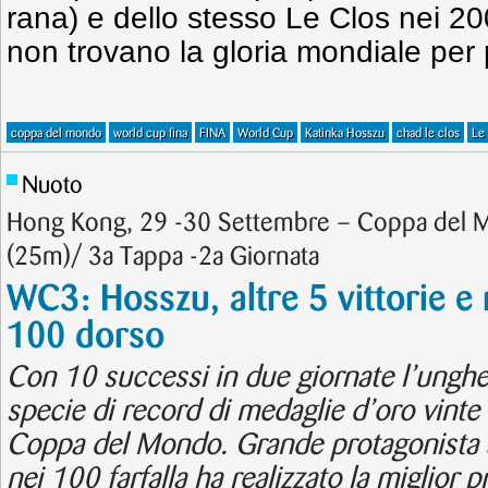
rana) e dello stesso Le Clos nei 20
non trovano la gloria mondiale per 
coppa del mondo
world cup fina
FINA
World Cup
Katinka Hosszu
chad le clos
Le
Nuoto
Hong Kong, 29 -30 Settembre – Coppa del
(25m)/ 3a Tappa -2a Giornata
WC3: Hosszu, altre 5 vittorie e
100 dorso
Con 10 successi in due giornate l’ungher
specie di record di medaglie d’oro vinte
Coppa del Mondo. Grande protagonista
nei 100 farfalla ha realizzato la miglior