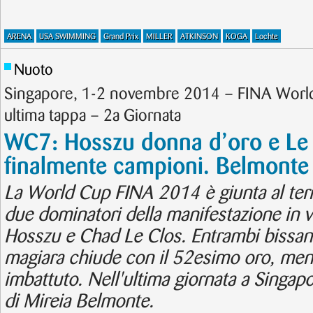
ARENA
USA SWIMMING
Grand Prix
MILLER
ATKINSON
KOGA
Lochte
Nuoto
Singapore, 1-2 novembre 2014 – FINA Wor
ultima tappa – 2a Giornata
WC7: Hosszu donna d’oro e Le 
finalmente campioni. Belmonte
La World Cup FINA 2014 è giunta al ter
due dominatori della manifestazione in v
Hosszu e Chad Le Clos. Entrambi bissan
magiara chiude con il 52esimo oro, mentr
imbattuto. Nell'ultima giornata a Singapore
di Mireia Belmonte.