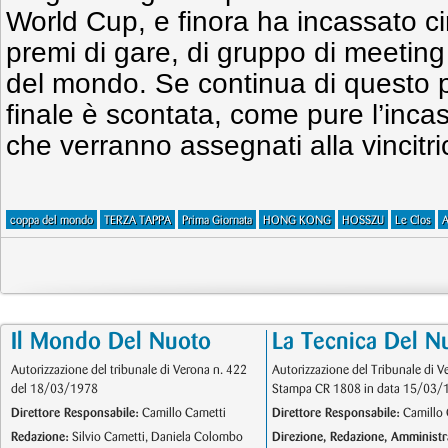
World Cup, e finora ha incassato ci
premi di gare, di gruppo di meetin
del mondo. Se continua di questo p
finale è scontata, come pure l’inca
che verranno assegnati alla vincitri
coppa del mondo
TERZA TAPPA
Prima Giornata
HONG KONG
HOSSZU
Le Clos
Il Mondo Del Nuoto
La Tecnica Del N
Autorizzazione del tribunale di Verona n. 422
Autorizzazione del Tribunale di V
del 18/03/1978
Stampa CR 1808 in data 15/03/
Direttore Responsabile:
Camillo Cametti
Direttore Responsabile:
Camillo 
Redazione:
Silvio Cametti, Daniela Colombo
Direzione, Redazione, Amministr