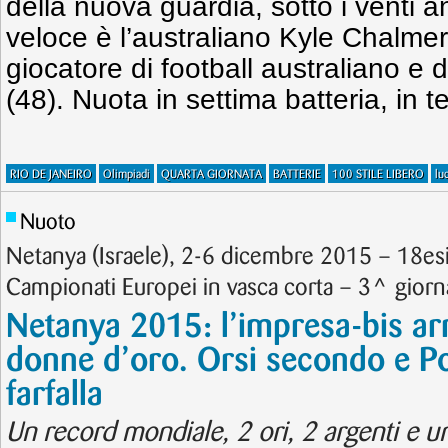
della nuova guardia, sotto i venti anni
veloce è l’australiano Kyle Chalmers
giocatore di football australiano e d
(48). Nuota in settima batteria, in t
RIO DE JANEIRO
Olimpiadi
QUARTA GIORNATA
BATTERIE
100 STILE LIBERO
lu
Nuoto
Netanya (Israele), 2-6 dicembre 2015 – 18es
Campionati Europei in vasca corta – 3^ giornat
Netanya 2015: l’impresa-bis arr
donne d’oro. Orsi secondo e Po
farfalla
Un record mondiale, 2 ori, 2 argenti e un