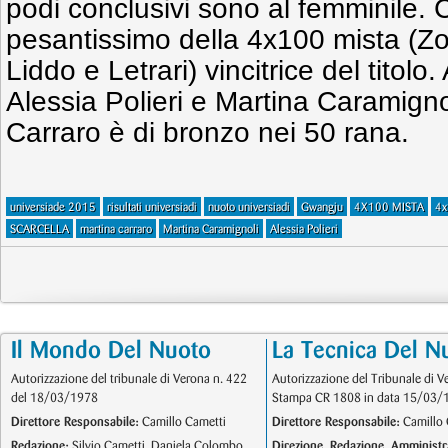
podi conclusivi sono al femminile.
pesantissimo della 4x100 mista (Zo
Liddo e Letrari) vincitrice del titolo
Alessia Polieri e Martina Caramigno
Carraro è di bronzo nei 50 rana.
universiade 2015
risultati universiadi
nuoto universiadi
Gwangju
4X100 MISTA
4x
SCARCELLA
martina carraro
Martina Caramignoli
Alessia Polieri
Il Mondo Del Nuoto
La Tecnica Del N
Autorizzazione del tribunale di Verona n. 422
Autorizzazione del Tribunale di V
del 18/03/1978
Stampa CR 1808 in data 15/03/
Direttore Responsabile:
Camillo Cametti
Direttore Responsabile:
Camillo 
Redazione:
Silvio Cametti, Daniela Colombo
Direzione, Redazione, Amministr