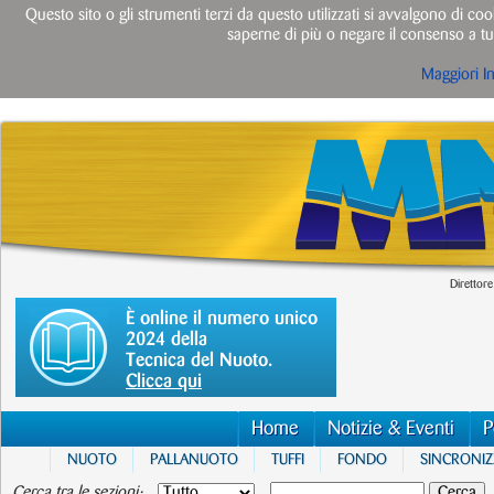
Questo sito o gli strumenti terzi da questo utilizzati si avvalgono di cook
saperne di più o negare il consenso a tut
Maggiori I
Direttore
È online il numero unico
2024 della
Tecnica del Nuoto.
Clicca qui
Home
Notizie & Eventi
P
NUOTO
PALLANUOTO
TUFFI
FONDO
SINCRONI
Cerca tra le sezioni: