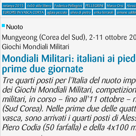
netanya 2015
4x50 stile libero
Federica Pellegrini
PELLEGRINI
Marco Orsi
Alessi
EUROPEI IN VASCA CORTA
aglaia pezzato
silvia di pietro
erika ferraioli
simone sabbi
Nuoto
Mungyeong (Corea del Sud), 2-11 ottobre 201
Giochi Mondiali Militari
Mondiali Militari: italiani ai pie
prime due giornate
Tre quarti posti per l’Italia del nuoto im
dei Giochi Mondiali Militari, competizione
militari, in corso – fino all'11 ottobre –
(Sud Corea). Nelle prime due delle quatt
vasca, sono arrivati i quarti posti di Aless
Piero Codia (50 farfalla) e della 4x100 