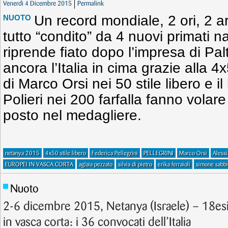
Venerdì 4 Dicembre 2015
Permalink
Un record mondiale, 2 ori, 2 ar
NUOTO
tutto “condito” da 4 nuovi primati n
riprende fiato dopo l’impresa di Palt
ancora l’Italia in cima grazie alla 
di Marco Orsi nei 50 stile libero e i
Polieri nei 200 farfalla fanno volar
posto nel medagliere.
netanya 2015
4x50 stile libero
Federica Pellegrini
PELLEGRINI
Marco Orsi
Alessi
EUROPEI IN VASCA CORTA
aglaia pezzato
silvia di pietro
erika ferraioli
simone sabbi
Nuoto
2-6 dicembre 2015, Netanya (Israele) – 18es
in vasca corta: i 36 convocati dell’Italia