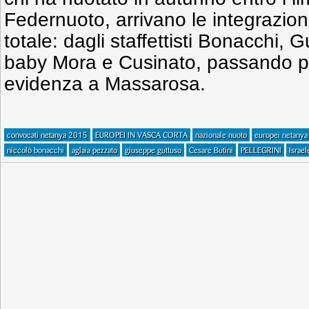
Federnuoto, arrivano le integrazioni 
totale: dagli staffettisti Bonacchi, 
baby Mora e Cusinato, passando pe
evidenza a Massarosa.
convocati netanya 2015
EUROPEI IN VASCA CORTA
nazionale nuoto
europei netanya
niccolò bonacchi
aglaia pezzato
giuseppe guttuso
Cesare Butini
PELLEGRINI
Israel