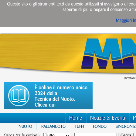
Questo sito o gli strumenti terzi da questo utilizzati si avvalgono di cook
saperne di più o negare il consenso a tut
Maggiori I
Direttore
È online il numero unico
2024 della
Tecnica del Nuoto.
Clicca qui
Home
Notizie & Eventi
P
NUOTO
PALLANUOTO
TUFFI
FONDO
SINCRONI
Cerca tra le sezioni: